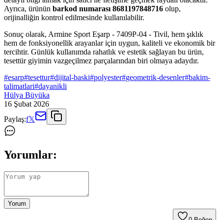
Ayrıca, ürünün
barkod numarası 8681197848716
olup,
orijinalliğin kontrol edilmesinde kullanılabilir.
Sonuç olarak, Armine Sport Eşarp - 7409P-04 - Tivil, hem şıklık
hem de fonksiyonellik arayanlar için uygun, kaliteli ve ekonomik bir
tercihtir. Günlük kullanımda rahatlık ve estetik sağlayan bu ürün,
tesettür giyimin vazgeçilmez parçalarından biri olmaya adaydır.
#
esarp
#
tesettur
#
dijital-baski
#
polyester
#
geometrik-desenler
#
bakim-
talimatlari
#
dayanikli
Hülya Büyüka
16 Şubat 2026
Paylaş:
f
𝕏
Yorumlar:
Yorum
0
Beğen