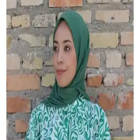
Naz İpek Flamlı 5'li Paket Pamuklu Yazma Eşarp
Şıklık ve Konforu Bir Arada Sunar
Naz İpek'in flamlı yazma eşarp paketi, yüksek kaliteli pamuklu
kumaşı ve şık tasarımıyla günlük ve özel günleriniz için ideal, nefes
alabilir ve konforlu bir aksesuar seçeneği sunar.
Armine Sport Eşarp 7409P-04 Tivil: Modern
Tasarım ve Yüksek Kalite Standartlarıyla Şıklık
Armine Sport Eşarp 7409P-04 Tivil, yüksek kaliteli polyester ve
modern tasarımıyla günlük şıklık ve kullanım kolaylığı sunar.
Dayanıklı ve bakım kolay eşarp, stilinizi tamamlar.
Naz İpek Flamlı Pamuklu Yazma Eşarp Paketleri
Karşılaştırması ve Özellikleri
Naz İpek flamlı pamuklu yazma eşarp paketleri, çeşitli renk ve
modellerle günlük ve özel kullanımlar için ideal. Hafif, nefes alabilir
ve şık tasarımlarıyla tercih ediliyor.
Fresco Scarfs Medine İpeği Eşarp Vizon Renkli Şık