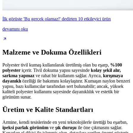
İlk görüşte 'Bu gerçek olamaz!' dedirten 10 etkileyici ürün
devamını oku
Malzeme ve Dokuma Özellikleri
Polyester tivil kumaş kullanılarak üretilmiş olan bu eşarp,
%100
polyester
içerir. Tivil dokuma yapısı sayesinde
kolay şekil alır,
sarkma yapmaz
ve rahat bir kullanım sağlar. Ayrıca,
kırışmaya
dayanıklı
özelliği ile bakımını kolaylaştırır. Kumaşın naylon benzeri
yapısı, bazı kullanıcılar tarafından sert bulunabilir; ancak, yüksek
kaliteli polyester kullanımı sayesinde dayanıklılık ve estetik bir
görünüm sunar.
Üretim ve Kalite Standartları
Armine, kendi tesislerinde en yeni teknolojilerle ürettiği bu eşarbın,
ipeksi parlak görünüm
ve
şık duruşu
ile öne çıkmasını sağlar.
Kenarları el dikişi ile işlenmiş olup, detaylara verilen önemi gösterir.