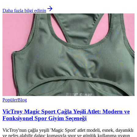
Daha fazla bilgi edinin
Popüler
Blog
VicTroy Magic Sport Çağla Yeşili Atlet: Modern ve
Fonksiyonel Spor Giyim Seçeneği
VicTroy'nun çağla yeşili 'Magic Sport' atlet modeli, esnek, dayanıklı
ve nefes alabilir dalgıç kumaşıyla spor ve günlük kullanıma uygun