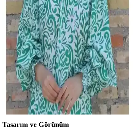
ve Konforlu Tesettür Aksesuarı
Fresco Scarfs'in vizon renkli medine ipeği eşarbı, hafif ve yumuşak
dokusuyla şıklık ve rahatlık sunar. Gün boyu konfor sağlayan bu
ürün, sade tasarımıyla her kıyafetle uyum sağlar.
Kadın Başörtüsü ve Yazma Ürünleri
Karşılaştırması: Kumaş, Tasarım ve Kullanım
Özellikleri
İki ürünün kumaş, tasarım ve kullanıcı geri bildirimleriyle detaylı
karşılaştırması, stil ve dayanıklılık açısından önemli bilgiler sunar.
Zümrüt Renkli Eşarp Durağı Düz Yazma Kadın
Şıklığını Tamamlayan Zarif Aksesuar
Zümrüt renkli eşarp durağı düz yazma, yüksek kaliteli kumaşı ve şık
tasarımıyla kadınların tarzını tamamlayan rahat ve estetik bir
aksesuar. Farklı bağlama teknikleriyle kişisel stilinizi yansıtın.
Tasarım ve Görünüm