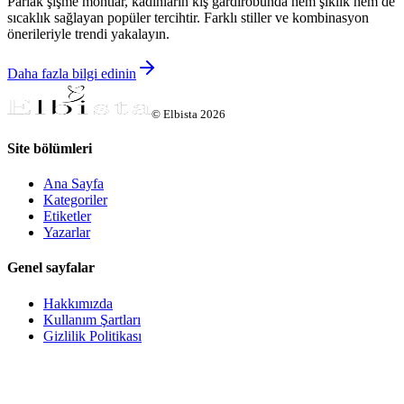
Parlak şişme montlar, kadınların kış gardırobunda hem şıklık hem de
sıcaklık sağlayan popüler tercihtir. Farklı stiller ve kombinasyon
önerileriyle trendi yakalayın.
Daha fazla bilgi edinin
©
Elbista
2026
Site bölümleri
Ana Sayfa
Kategoriler
Etiketler
Yazarlar
Genel sayfalar
Hakkımızda
Kullanım Şartları
Gizlilik Politikası