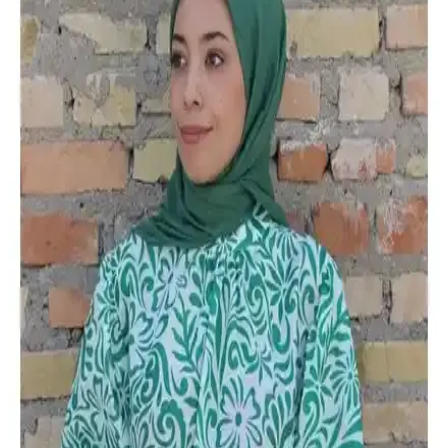
kumaşı ve şık tasarımıyla günlük ve özel günleriniz için ideal, nefes
alabilir ve konforlu bir aksesuar seçeneği sunar.
Armine Sport Eşarp 7409P-04 Tivil: Modern
Tasarım ve Yüksek Kalite Standartlarıyla Şıklık
Armine Sport Eşarp 7409P-04 Tivil, yüksek kaliteli polyester ve
modern tasarımıyla günlük şıklık ve kullanım kolaylığı sunar.
Dayanıklı ve bakım kolay eşarp, stilinizi tamamlar.
Naz İpek Flamlı Pamuklu Yazma Eşarp Paketleri
Karşılaştırması ve Özellikleri
Naz İpek flamlı pamuklu yazma eşarp paketleri, çeşitli renk ve
modellerle günlük ve özel kullanımlar için ideal. Hafif, nefes alabilir
ve şık tasarımlarıyla tercih ediliyor.
Fresco Scarfs Medine İpeği Eşarp Vizon Renkli Şık
ve Konforlu Tesettür Aksesuarı
Fresco Scarfs'in vizon renkli medine ipeği eşarbı, hafif ve yumuşak
dokusuyla şıklık ve rahatlık sunar. Gün boyu konfor sağlayan bu
ürün, sade tasarımıyla her kıyafetle uyum sağlar.