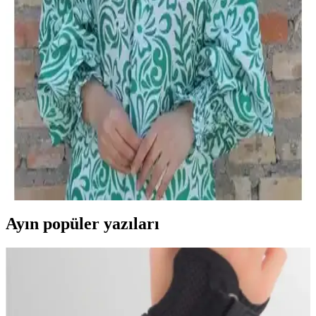
Kadın Başörtüsü ve Yazma Ürünleri
Karşılaştırması: Kumaş, Tasarım ve Kullanım
Özellikleri
İki ürünün kumaş, tasarım ve kullanıcı geri bildirimleriyle detaylı
karşılaştırması, stil ve dayanıklılık açısından önemli bilgiler sunar.
Zümrüt Renkli Eşarp Durağı Düz Yazma Kadın
Şıklığını Tamamlayan Zarif Aksesuar
Zümrüt renkli eşarp durağı düz yazma, yüksek kaliteli kumaşı ve şık
tasarımıyla kadınların tarzını tamamlayan rahat ve estetik bir
aksesuar. Farklı bağlama teknikleriyle kişisel stilinizi yansıtın.
Ayın popüler yazıları