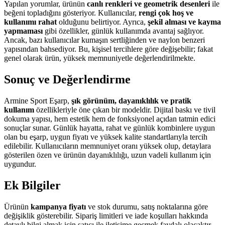
Yapılan yorumlar, ürünün
canlı renkleri ve geometrik desenleri
ile
beğeni topladığını gösteriyor. Kullanıcılar,
rengi çok hoş ve
kullanımı rahat
olduğunu belirtiyor. Ayrıca,
şekil alması ve kayma
yapmaması
gibi özellikler, günlük kullanımda avantaj sağlıyor.
Ancak, bazı kullanıcılar kumaşın sertliğinden ve naylon benzeri
yapısından bahsediyor. Bu, kişisel tercihlere göre değişebilir; fakat
genel olarak ürün, yüksek memnuniyetle değerlendirilmekte.
Sonuç ve Değerlendirme
Armine Sport Eşarp,
şık görünüm, dayanıklılık ve pratik
kullanım
özellikleriyle öne çıkan bir modeldir. Dijital baskı ve tivil
dokuma yapısı, hem estetik hem de fonksiyonel açıdan tatmin edici
sonuçlar sunar. Günlük hayatta, rahat ve günlük kombinlere uygun
olan bu eşarp, uygun fiyatı ve yüksek kalite standartlarıyla tercih
edilebilir. Kullanıcıların memnuniyet oranı yüksek olup, detaylara
gösterilen özen ve ürünün dayanıklılığı, uzun vadeli kullanım için
uygundur.
Ek Bilgiler
Ürünün
kampanya fiyatı
ve stok durumu, satış noktalarına göre
değişiklik gösterebilir. Sipariş limitleri ve iade koşulları hakkında
detaylı bilgi almak için satıcı ile iletişime geçmek faydalı olacaktır.