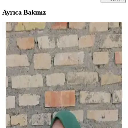
Ayrıca Bakınız
Eşarp Durağı Düz Yazma ve Vissona Twill İpek
Çiçek Desenli Bordo Karşılaştırması
Bu makalede, eşarp Durağı Düz Yazma ve Vissona Twill ipek eşarp
modellerinin kumaş, tasarım ve kullanıcı yorumlarıyla detaylı
karşılaştırması yapılmaktadır.
Fresco Scarfs Gül Kurusu Medine İpeği Eşarp:
Şıklık ve Konforun Buluşması
Gül Kurusu tonunda, hafif ve yumuşak medine ipeği malzemeden
üretilen bu eşarp, şık tasarımı ve yüksek konforu ile günlük ve özel
günlerde tercih edilir.
Naz İpek Flamlı 5'li Paket Pamuklu Yazma Eşarp
Şıklık ve Konforu Bir Arada Sunar
Naz İpek'in flamlı yazma eşarp paketi, yüksek kaliteli pamuklu