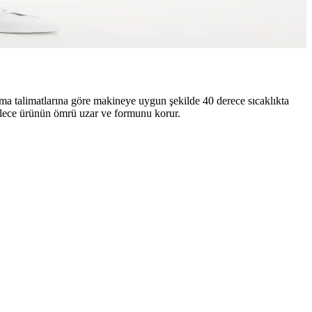
nıma uygun, yüksek kalite kumaş ve geniş beden seçenekleriyle dikkat
ma talimatlarına göre makineye uygun şekilde 40 derece sıcaklıkta
öylece ürünün ömrü uzar ve formunu korur.