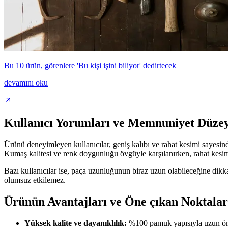
Bu 10 ürün, görenlere 'Bu kişi işini biliyor' dedirtecek
devamını oku
Kullanıcı Yorumları ve Memnuniyet Düzey
Ürünü deneyimleyen kullanıcılar, geniş kalıbı ve rahat kesimi sayesin
Kumaş kalitesi ve renk doygunluğu övgüyle karşılanırken, rahat kesimi 
Bazı kullanıcılar ise, paça uzunluğunun biraz uzun olabileceğine dikka
olumsuz etkilemez.
Ürünün Avantajları ve Öne çıkan Noktalar
Yüksek kalite ve dayanıklılık:
%100 pamuk yapısıyla uzun ömü