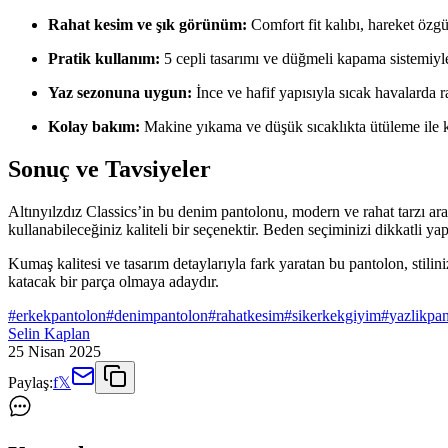
Rahat kesim ve şık görünüm:
Comfort fit kalıbı, hareket özg
Pratik kullanım:
5 cepli tasarımı ve düğmeli kapama sistemiyle 
Yaz sezonuna uygun:
İnce ve hafif yapısıyla sıcak havalarda r
Kolay bakım:
Makine yıkama ve düşük sıcaklıkta ütüleme ile k
Sonuç ve Tavsiyeler
Altınyılzdız Classics’in bu denim pantolonu, modern ve rahat tarzı ar
kullanabileceğiniz kaliteli bir seçenektir. Beden seçiminizi dikkatli 
Kumaş kalitesi ve tasarım detaylarıyla fark yaratan bu pantolon, stil
katacak bir parça olmaya adaydır.
#
erkekpantolon
#
denimpantolon
#
rahatkesim
#
sikerkekgiyim
#
yazlikpa
Selin Kaplan
25 Nisan 2025
Paylaş:
f
𝕏