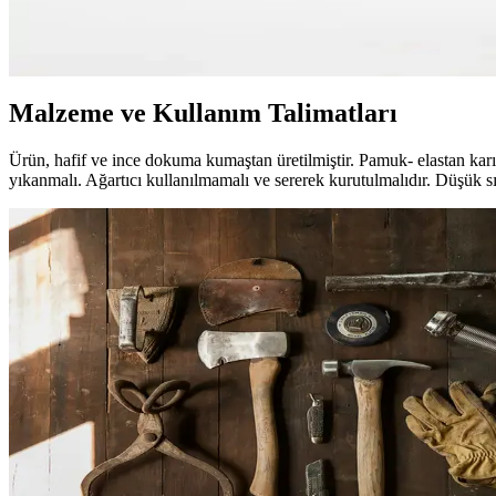
Gri renkli, diyagonal desenli ve esnek yapısıyla modern erkeklerin ta
çekiyor.
Malzeme ve Kullanım Talimatları
Ürün, hafif ve ince dokuma kumaştan üretilmiştir. Pamuk- elastan kar
yıkanmalı. Ağartıcı kullanılmamalı ve sererek kurutulmalıdır. Düşük s