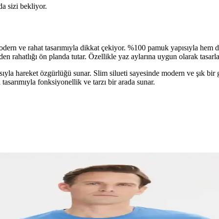
da sizi bekliyor.
modern ve rahat tasarımıyla dikkat çekiyor. %100 pamuk yapısıyla hem da
n rahatlığı ön planda tutar. Özellikle yaz aylarına uygun olarak tasarla
pısıyla hareket özgürlüğü sunar. Slim silueti sayesinde modern ve şık bi
tasarımıyla fonksiyonellik ve tarzı bir arada sunar.
m Pantolon Günlük Şıklık İçin Uygun
şık tasarımıyla günlük kullanım için ideal, elastik yapısı ve fonksiyonel 
ırması: Özellikler ve Performans Analizi