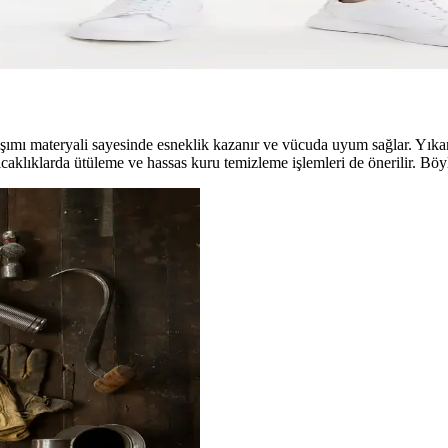
rzını tamamlayan, rahat ve şık slim fit pantolon. Günlük ve resmi kulla
ışımı materyali sayesinde esneklik kazanır ve vücuda uyum sağlar. Yıka
ıcaklıklarda ütüleme ve hassas kuru temizleme işlemleri de önerilir. B