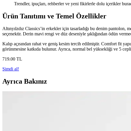
Trendler, ipuçları, rehberler ve yeni fikirlerle dolu içerikler bura
Ürün Tanıtımı ve Temel Özellikler
Altınyılzdız Classics’in erkekler için tasarladığı bu denim pantolon, 
seçenektir. Derin mavi rengi ve düz deseniyle şıklığından ödün vermede
Kalıp açısından rahat ve geniş kesim tercih edilmiştir. Comfort fit ya
görünmesine katkıda bulunur. Ayrıca, normal bel yüksekliği ve 5 cepli 
719
.00
TL
Şimdi al!
Ayrıca Bakınız
Altınyılz Classics Erkek Lacivert Slim Fit Dar Kesi
Altınyılz Classics'in lacivert slim fit erkek pantolonu, rahat kesimi ve 
Mudwill Softshell ve Nikbin Taktik Pantolon Karşılaşt