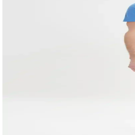
Mudwill outdoor softshell ve Nikbin taktik pantolonlarının malzeme, k
Altınyılz Classics Erkek Gri Slim Fit Dar Kesim Panto
Altınyılz Classics erkek gri slim fit pantolon, %98 pamuk ve %2 elasta
Erkekler İçin En Uygun Pantolon Seçimi: Stil ve Ko
Erkekler için pantolon seçiminde beden, tarz ve kumaş önemli. Rahat 
İtalyan Kesim Pileli Erkek Pantolonları: Şıklık ve 
İtalyan kesim pileli erkek pantolonları, şıklık ve konforu bir arada su
Erkek Pantolon Kesim Modelleri ve Güncel Trendle
Erkek pantolon kesimleri, tarz ve konforun birleştiği önemli detaylardır
Erkek Bol Paça Pantolon Trendleri ve Stil Önerileri 
Erkek giyiminde bol paça pantolonlar rahatlık ve şıklığı bir arada s
Altınyılz Classics Erkek Gri Slim Fit Esnek Diyagona