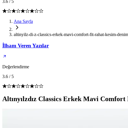
3.6
/
5
Ana Sayfa
altinyilz-di-z-classics-erkek-mavi-comfort-fit-rahat-kesim-deni
İlham Veren Yazılar
Değerlendirme
3.6
/
5
Altınyılzdız Classics Erkek Mavi Comfort