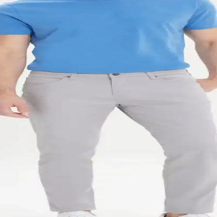
ullanım alanları ve kullanıcı yorumlarıyla detaylı karşılaştırması, doğr
lon Özellikleri ve Kullanım İpuçları
n içeriğiyle rahat ve şık bir seçenek sunar. Dar kesimi ve esnek yapısı 
nforun Buluştuğu Rehber
ve şık görünüm için doğru kesim, renk ve kumaş tercihleriyle ideal pan
Konforun Modern Buluşması
nar. Günlük ve özel etkinliklerde kullanabileceğiniz bu pantolonlar, çeşit
r Hakkında Kapsamlı Rehber
. Bu rehberde, farklı modeller, vücut tipine uygun seçimler ve kombinasyon
2023
unuyor. Farklı tarz ve kombinasyon seçenekleriyle modern görünüm yakal
l Desenli Pantolon 75-90 karakter