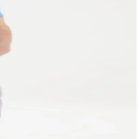
u seçim yapmanıza yardımcı olur.
sayesinde hareket özgürlüğü sağlar, günlük ve şık kombinler için ideal.
tolonu bulun.
li renk ve tarz seçenekleriyle gardrobunuza değer katıyor.
 önerileriyle stilinizi geliştirebilirsiniz.
ayın.