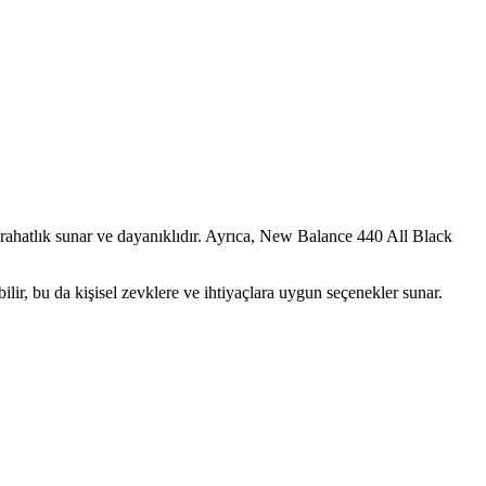
as ve deri spor ayakkabı modelleri detaylı şekilde inceleniyor.
ması yapılmaktadır.
ahatlık sunar ve dayanıklıdır. Ayrıca, New Balance 440 All Black
bilir, bu da kişisel zevklere ve ihtiyaçlara uygun seçenekler sunar.