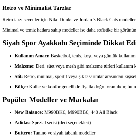
Retro ve Minimalist Tarzlar
Retro tarzı sevenler için Nike Dunks ve Jordan 3 Black Cats modelleri
Minimal ve temiz hatlara sahip modeller ise daha sofistike bir görün
Siyah Spor Ayakkabı Seçiminde Dikkat Ed
Kullanım Amacı:
Basketbol, tenis, koşu veya günlük kullanım 
Malzeme:
Deri, süet veya mesh gibi malzeme türleri kullanım ko
Stil:
Retro, minimal, sportif veya şık tasarımlar arasından kişisel
Bütçe:
Kalite ve konfor genellikle fiyatla doğru orantılıdır, bu
Popüler Modeller ve Markalar
New Balance:
M990BK6, M990BB6, 440 All Black
Adidas:
Spezial serisi (deri seçenekleri)
Buttero:
Tanino ve siyah tabanlı modeller