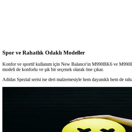
Vans Authentic ve Keds Alternatifi Kanvas Bağcıklı 
Vans Authentic ve Keds'e alternatif olarak Moonstar, Shoes Like Potte
Puma Anzarun Lite Çocuk ve Kız Siyah Spor Ayakkab
Bu makalede Puma Anzarun Lite Jr ve Kız Siyah sneaker modellerinin ma
Spor ve Rahatlık Odaklı Modeller
Konfor ve sportif kullanım için New Balance'ın M990BK6 ve M990BB6 
modeli de konforlu ve şık bir seçenek olarak öne çıkar.
Adidas Spezial serisi ise deri malzemesiyle hem dayanıklı hem de rahat b