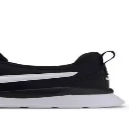
ek gibi önemli kriterler ele alınıyor.
ılık ve ayak desteği özellikleriyle öne çıkar.
e ve Converse gibi markalar öne çıkıyor.
 deri ayakkabılar tercih edilirken, kuzeyde daha rahat yaklaşımlar
de modeller, New Balance ve Adidas gibi markalar öne çıkar.
ıkan modelleri keşfedin.