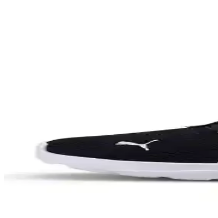
Dar ayak yapısına sahipler için uygun ayakkabı markaları ve modelleri 
Tam Deri Spor Ayakkabılar: Popüler Modeller, Özelli
Tam deri spor ayakkabılar, dayanıklılık ve konforu bir arada sunar. Ec
2026'da Erkekler İçin Estetik ve Çok Yönlü Spor Aya
2026 yılında erkek spor ayakkabılarında klasik ve sade tasarımlar ön 
Avrupa'da Beyaz Spor Ayakkabı ve Business Casual 
Avrupa'da iş ortamlarında beyaz spor ayakkabılar ve business casual k
görülüyor.
Koyu Renk Pantolon ve Gömlekle Uyumlu İş Ortamı 
Koyu renk pantolon ve gömlekle uyumlu spor ayakkabı seçimi iş ortamı
2026 Yılında Siyah Spor Ayakkabılar: Stil, Konfor v
2026'da siyah spor ayakkabılar, farklı kullanım amaçları ve stil tercihle