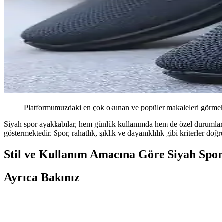
Platformumuzdaki en çok okunan ve popüler makaleleri görmek 
Siyah spor ayakkabılar, hem günlük kullanımda hem de özel durumlarda te
göstermektedir. Spor, rahatlık, şıklık ve dayanıklılık gibi kriterler d
Stil ve Kullanım Amacına Göre Siyah Spo
Ayrıca Bakınız
Dar Ayaklar İçin Uygun Ayakkabı Modelleri ve Marka