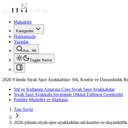
Makaleler
Kategoriler
Hakkımızda
Yazarlar
Ara...
⌘
K
Toggle theme
2026 Yılında Siyah Spor Ayakkabılar: Stil, Konfor ve Dayanıklılık R
Stil ve Kullanım Amacına Göre Siyah Spor Ayakkabılar
Siyah Spor Ayakkabı Seçiminde Dikkat Edilmesi Gerekenler
Popüler Modeller ve Markalar
Ana Sayfa
2026-yilinda-siyah-spor-ayakkabilar-stil-konfor-ve-dayaniklilik