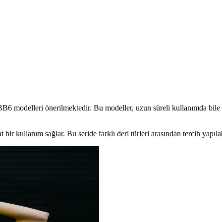
Spor Ayakkabı Modelleri ve Markaları
ry, EPT, Seavees, Onitsuka Tiger, Superga ve Ecco gibi markaların kanv
ısı Karşılaştırması
lzeme, konfor, dayanıklılık ve tasarım özellikleri detaylı karşılaştır
modelleri önerilmektedir. Bu modeller, uzun süreli kullanımda bile r
ir kullanım sağlar. Bu seride farklı deri türleri arasından tercih yapıla