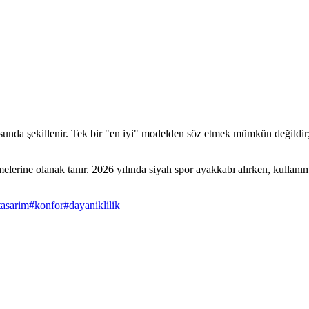
ltusunda şekillenir. Tek bir "en iyi" modelden söz etmek mümkün değildir;
elerine olanak tanır. 2026 yılında siyah spor ayakkabı alırken, kullanım 
tasarim
#
konfor
#
dayaniklilik