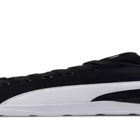
detaylıca inceleniyor. Kalıp uyumu, malzeme esnekliği ve ortopedik dest
kler ve Kullanım İpuçları
co, Birkenstock, Adidas gibi markaların popüler modelleri, suya dayanıkl
kkabı Modelleri ve Trendleri
planda. Konfor, tarz uyumu ve nötr renkler tercih edilirken Adidas, Nik
Kombinasyonunun İş Dünyasındaki Yeri ve Algısı
ombinasyonu farklı ülkelerde farklı algılanıyor. Güney Avrupa'da klasik
Spor Ayakkabı Seçenekleri
nda konfor ve şıklığı bir arada sunar. Beyaz, gri ve koyu tonlarda sa
e Dayanıklılık Rehberi
rine göre çeşitleniyor. Konfor, dayanıklılık ve şıklık kriterleriyle öne ç