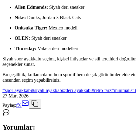
Allen Edmonds:
Siyah deri sneaker
Nike:
Dunks, Jordan 3 Black Cats
Onitsuka Tiger:
Mexico modeli
OLEN:
Siyah deri sneaker
Thursday:
Vaketa deri modelleri
Siyah spor ayakkabı seçimi, kişisel ihtiyaçlar ve stil tercihleri doğru
seçenekler sunar.
Bu çeşitlilik, kullanıcıların hem sportif hem de şık görünümler elde etm
arasından seçim yapabilirsiniz.
#
spor-ayakkabi
#
siyah-ayakkabi
#
deri-ayakkabi
#
retro-tarz
#
minimalist-
27 Mart 2026
Paylaş:
f
𝕏
Yorumlar: