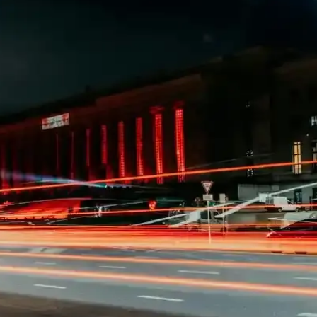
tleri, Günlük Stil ve Kültürel Seçimler
ürel kıyafetler ön planda. Kaliteli kumaşlar, beden uyumu ve sürdürülebil
eri Ceketler ve Kombin Önerileri
ci ayakkabılarla şık ve fonksiyonel kombinler oluşturmanın yolları. Katma
lık ve Rahatlık Yakalayın
ihtiyaca uygun, şıklık ve rahatlığı bir arada sunan vazgeçilmez bir giyim
a Buluşma Rehberi
ve sadeliği bir araya getiren modern moda trendidir. Günlük ve özel kulla
er ve Seçim İpuçları
evsime uygun, şık ve rahat giyim alternatifleri sunar. Günümüzde popüle
olayca Yaratın ve Geliştirin
stilinizi geliştirir. Dijital ortamda kıyafet düzenleme ve trend takibi ile