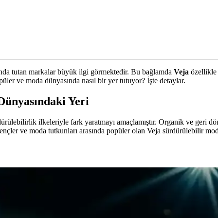
nda tutan markalar büyük ilgi görmektedir. Bu bağlamda
Veja
özellikle 
ler ve moda dünyasında nasıl bir yer tutuyor? İşte detaylar.
Dünyasındaki Yeri
rülebilirlik ilkeleriyle fark yaratmayı amaçlamıştır. Organik ve geri d
ençler ve moda tutkunları arasında popüler olan Veja sürdürülebilir mod
Stil ve Fonksiyonellik
 ayakkabı tercihleri ve sürdürülebilir moda trendleri detaylı şekilde ele