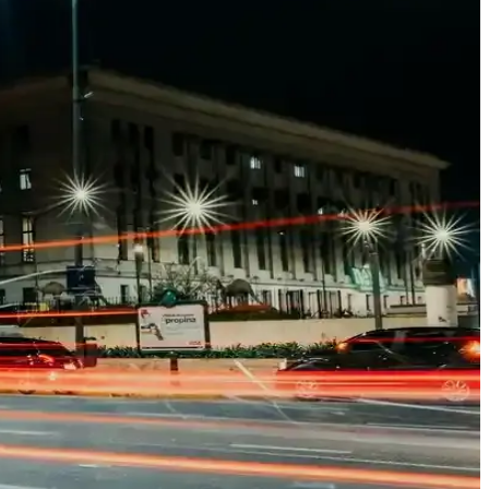
ir alışveriş tercihleri dikkat çekiyor.
nlı giyim ve aksesuarlarla stilinizi zenginleştirin.
 parçasıdır.
nımlar için ideal seçenekler sunar.
r olan bu parçalar, tarzınıza uygun seçimlerle özgün görünüm sağlar.
 şıklık ve sürdürülebilirlik sağlanır.