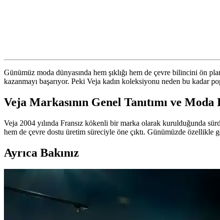
Günümüz moda dünyasında hem şıklığı hem de çevre bilincini ön pla
kazanmayı başarıyor. Peki Veja kadın koleksiyonu neden bu kadar popü
Veja Markasının Genel Tanıtımı ve Moda 
Veja 2004 yılında Fransız kökenli bir marka olarak kurulduğunda sürdü
hem de çevre dostu üretim süreciyle öne çıktı. Günümüzde özellikle g
Ayrıca Bakınız
Soğuk Havalarda Kışlık Giyim ve Aksesuar Seçiminde 
Soğuk havalarda katmanlama ve dış giyim seçimi, iş ortamı pantolonları,