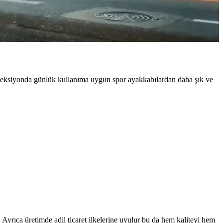
a tarzınızı tamamlar.
Koleksiyonda günlük kullanıma uygun spor ayakkabılardan daha şık ve
 Ayrıca üretimde adil ticaret ilkelerine uyulur bu da hem kaliteyi hem