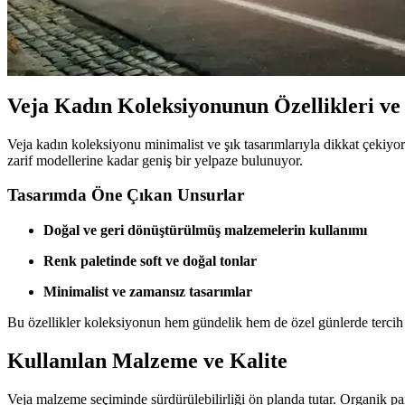
Kalp Yaka Bluzlar: Feminen ve Şık Bir Tarzın Vazgeç
Kalp yaka bluzlar, feminen ve şık duruşlarıyla her yaş ve stile uygun 
Veja Kadın Koleksiyonunun Özellikleri ve
Veja kadın koleksiyonu minimalist ve şık tasarımlarıyla dikkat çekiy
zarif modellerine kadar geniş bir yelpaze bulunuyor.
Tasarımda Öne Çıkan Unsurlar
Doğal ve geri dönüştürülmüş malzemelerin kullanımı
Renk paletinde soft ve doğal tonlar
Minimalist ve zamansız tasarımlar
Bu özellikler koleksiyonun hem gündelik hem de özel günlerde tercih 
Kullanılan Malzeme ve Kalite
Veja malzeme seçiminde sürdürülebilirliği ön planda tutar. Organik pam