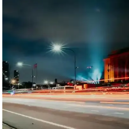
Kadın Moda Alışverişlerinde 2026 Trendleri: İş Kıyafe
2026 yılında kadın modasında iş kıyafetleri, günlük rahat giyim ve kült
Mevsim Geçişlerinde Kışa Hazırlık: Yeşil Kazaklar, D
Mevsim geçişlerinde yeşil kazaklar, 90'lar deri ceketler ve dikkat çeki
Kadın Kot Modelleri ve Kombinasyon İpuçlarıyla Şık
Kadın kot, farklı modelleri ve kombinasyon seçenekleriyle her tarz ve 
Rustik Elbise Modelleri ve Tarzıyla Doğallığı Şıklıkl
Rustik elbise, doğal malzemeler ve rahat kesimlerle öne çıkan, şıklık 
Kadın Hoodie ve Sweatshirt Modelleri: Güncel Trendl
Kadın hoodie ve sweatshirtler, çeşitli modeller ve tasarımlarla her m
Günlük Giyim ve Kombin Uygulamalarıyla Tarzınızı K
Giyim uygulamaları, günlük kombinleri kolaylaştırır, zaman kazandırır ve 