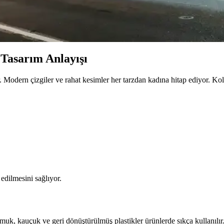
ilmez Parçası
modelleriyle kadınların favorisi. Günlük ve özel kombinlerde kullanımıyl
 Tasarım Anlayışı
or. Modern çizgiler ve rahat kesimler her tarzdan kadına hitap ediyor. 
edilmesini sağlıyor.
uk, kauçuk ve geri dönüştürülmüş plastikler ürünlerde sıkça kullanılır.