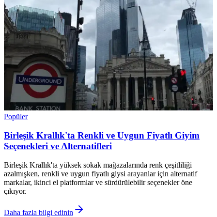
Popüler
Birleşik Krallık'ta Renkli ve Uygun Fiyatlı Giyim
Seçenekleri ve Alternatifleri
Birleşik Krallık'ta yüksek sokak mağazalarında renk çeşitliliği
azalmışken, renkli ve uygun fiyatlı giysi arayanlar için alternatif
markalar, ikinci el platformlar ve sürdürülebilir seçenekler öne
çıkıyor.
Daha fazla bilgi edinin