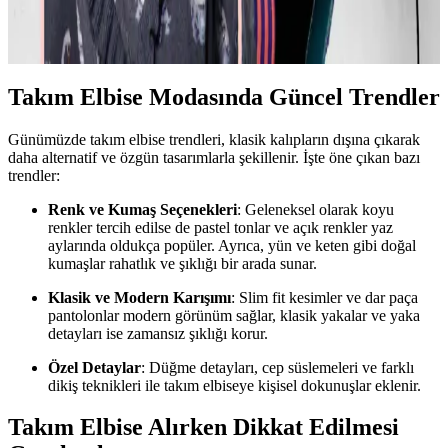
Moda ve stil, kişisel tercihler ve çevresel ihtiyaçlarla şekillenir. Ev
giyimi, iş görüşmesi, mevsimlik kıyafetler ve vücut tipine uygun
önerilerle günlük şıklık ve rahatlık dengelenir.
Takım Elbise Modasında Güncel Trendler
Günümüzde takım elbise trendleri, klasik kalıpların dışına çıkarak
daha alternatif ve özgün tasarımlarla şekillenir. İşte öne çıkan bazı
trendler:
Renk ve Kumaş Seçenekleri
: Geleneksel olarak koyu
renkler tercih edilse de pastel tonlar ve açık renkler yaz
aylarında oldukça popüler. Ayrıca, yün ve keten gibi doğal
kumaşlar rahatlık ve şıklığı bir arada sunar.
Klasik ve Modern Karışımı
: Slim fit kesimler ve dar paça
pantolonlar modern görünüm sağlar, klasik yakalar ve yaka
detayları ise zamansız şıklığı korur.
Özel Detaylar
: Düğme detayları, cep süslemeleri ve farklı
dikiş teknikleri ile takım elbiseye kişisel dokunuşlar eklenir.
Takım Elbise Alırken Dikkat Edilmesi