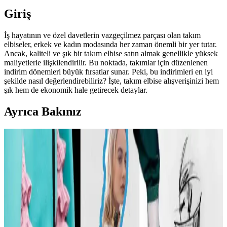
Giriş
İş hayatının ve özel davetlerin vazgeçilmez parçası olan takım
elbiseler, erkek ve kadın modasında her zaman önemli bir yer tutar.
Ancak, kaliteli ve şık bir takım elbise satın almak genellikle yüksek
maliyetlerle ilişkilendirilir. Bu noktada, takımlar için düzenlenen
indirim dönemleri büyük fırsatlar sunar. Peki, bu indirimleri en iyi
şekilde nasıl değerlendirebiliriz? İşte, takım elbise alışverişinizi hem
şık hem de ekonomik hale getirecek detaylar.
Ayrıca Bakınız
Carolyn Bessette Kennedy Stili ve 90'lar
Minimalizminin Günümüzdeki Yansımaları
Carolyn Bessette Kennedy'nin 90'lar minimalizmini yansıtan stili,
fiziksel özelliklere dayalı popülerliği ve aşırı yüceltilmesiyle
tartışılıyor. Günümüzde moda daha fazla bireysellik ve çeşitlilik
arıyor.
Günlük Moda Soruları ve Stil Önerileri: Vücut