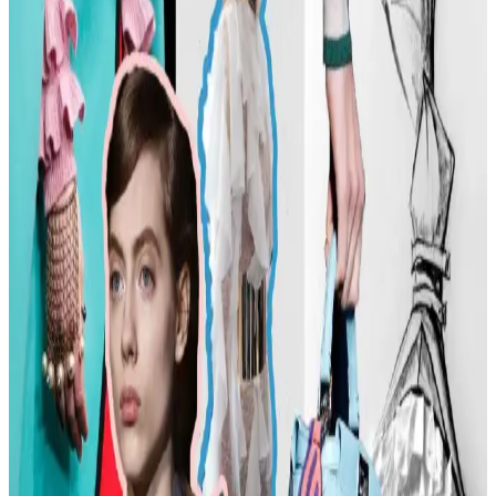
Tipine Uygun Kombinasyonlar ve Ayakkabı Seçimi
Moda ve stil, kişisel tercihlere göre şekillenir. Vücut tipine uygun
kıyafet seçimi, günlük kombin önerileri ve rahat ayakkabı
markalarıyla şıklığı yakalayın. İkinci el lüks ürün alımında dikkat
edilmesi gerekenler burada.
Kadın Modasında Beden Tipi, Sürdürülebilirlik ve
Mevsime Uygun Stil Önerileri
Kadın modasında beden tipine uygun kıyafet seçimi, sürdürülebilir
markalar ve mevsimsel kombin önerileri ele alınmaktadır. Estetik ve
konforu birleştiren pratik stil yaklaşımları sunulmaktadır.
Kadın Moda Tavsiyeleri: Günlük Stil Önerileri,
Vücut Şekline Uygun Giysiler ve Kombin İpuçları
Kadın modasında renk uyumu, vücut şekline uygun giysiler, rahat
ayakkabılar ve aksesuar seçimi gibi konularda pratik öneriler
sunulmaktadır. Stil ikonlarından ilham alınarak sürdürülebilir moda
tercihleri vurgulanıyor.
Kemer Tokalarının Moda ve Kültürel Anlamları: