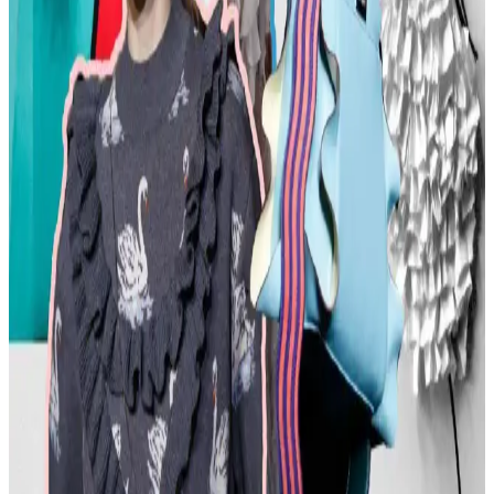
Şehir ve Kırsal Alanlarda Algı Farkları
Kemer tokaları, kırsal ve şehir kültürlerinde farklı anlamlar taşır.
Kırsal bölgelerde başarı simgesi olan büyük tokalar, şehirlerde sade
ve uyumlu tasarımlarla tercih edilir. Stil ve özgüven belirleyicidir.
Moda Mikrotrendleri: Geçmişten Günümüze Sevilen
ve Hâlâ Tercih Edilen Parçalar
Moda mikrotrendleri genellikle kısa ömürlü olsa da bazı parçalar,
nostalji ve kişisel stil nedeniyle uzun yıllar tercih edilmeye devam
ediyor. Bu yazı, Reddit deneyimleriyle bu trendleri inceliyor.
Kavisli Vücut Tipleri İçin Doğru Kumaş ve
Kesimlerle Yapısal Moda Rehberi
Kavisli vücut tiplerine uygun yapısal moda seçimlerinde doğru
kumaş, kesim ve stil detayları önemlidir. Terzi hizmeti ve uygun
markalarla estetik ve rahat kıyafetler elde edilir.
Günlük Moda Soruları ve Pratik Stil Önerileri:
Rahatlık ve Şıklık Dengesi