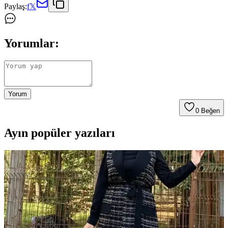
Paylaş:
f
𝕏
Yorumlar:
Yorum
0
Beğen
Ayın popüler yazıları