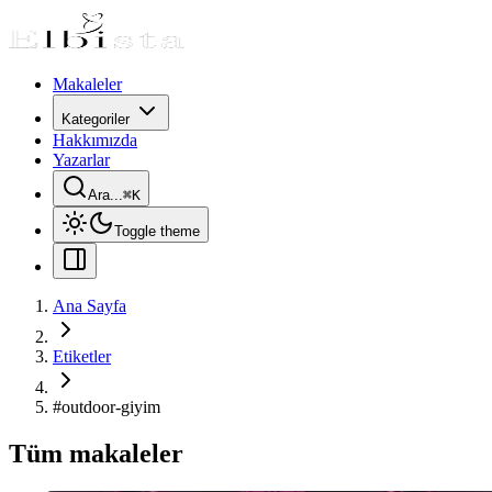
Makaleler
Kategoriler
Hakkımızda
Yazarlar
Ara...
⌘
K
Toggle theme
Ana Sayfa
Etiketler
#
outdoor-giyim
Tüm makaleler