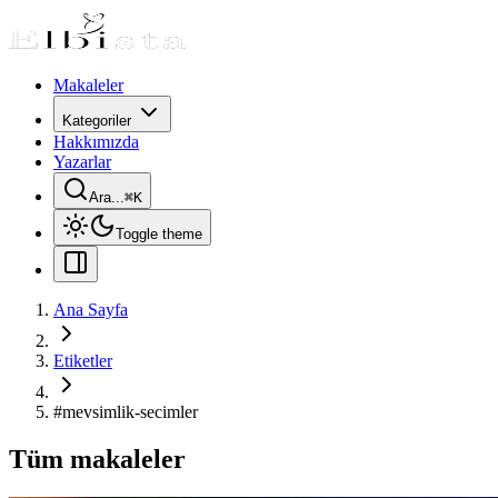
Makaleler
Kategoriler
Hakkımızda
Yazarlar
Ara...
⌘
K
Toggle theme
Ana Sayfa
Etiketler
#
mevsimlik-secimler
Tüm makaleler