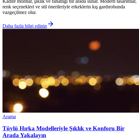
Kadife montlar, şıklık ve rahatlığı bir arada sunar. Modern tasarımlar,
renk seçenekleri ve stil önerileriyle erkeklerin kış gardırobunda
vazgeçilmez olur.
Daha fazla bilgi edinin
Arama
Tüylü Hırka Modelleriyle Şıklık ve Konforu Bir
Arada Yakalayın