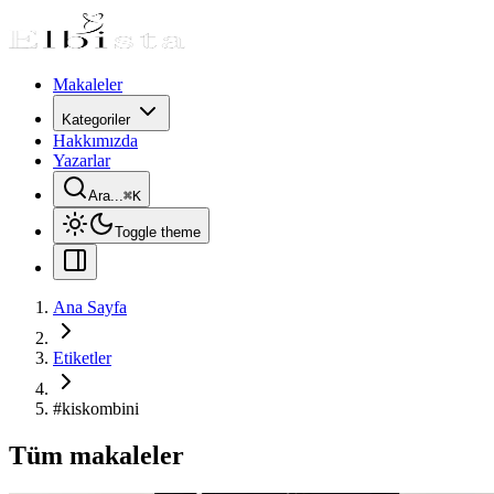
Makaleler
Kategoriler
Hakkımızda
Yazarlar
Ara...
⌘
K
Toggle theme
Ana Sayfa
Etiketler
#
kiskombini
Tüm makaleler