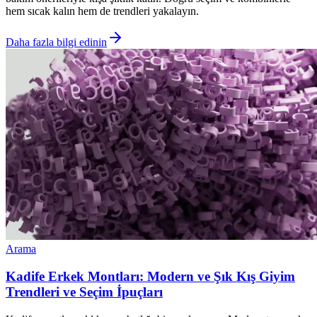
hem sıcak kalın hem de trendleri yakalayın.
Daha fazla bilgi edinin
Arama
Kadife Erkek Montları: Modern ve Şık Kış Giyim
Trendleri ve Seçim İpuçları