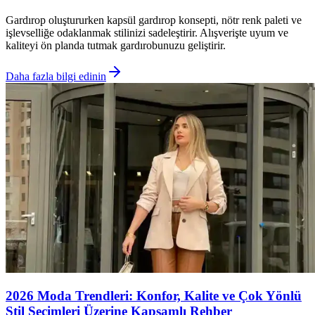
Gardırop oluştururken kapsül gardırop konsepti, nötr renk paleti ve
işlevselliğe odaklanmak stilinizi sadeleştirir. Alışverişte uyum ve
kaliteyi ön planda tutmak gardırobunuzu geliştirir.
Daha fazla bilgi edinin
2026 Moda Trendleri: Konfor, Kalite ve Çok Yönlü
Stil Seçimleri Üzerine Kapsamlı Rehber