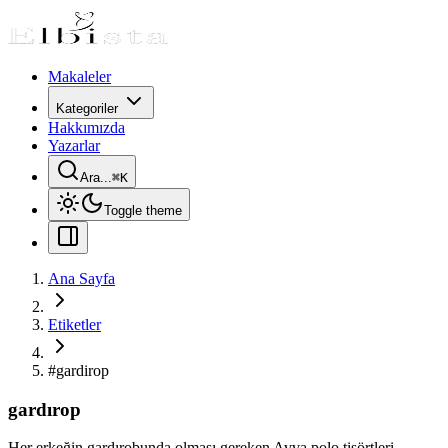
Makaleler
Kategoriler
Hakkımızda
Yazarlar
Ara...
⌘
K
Toggle theme
Ana Sayfa
Etiketler
#
gardirop
gardırop
Her erkeğin gardırobunda olması gereken Avva polo tişörtleri,