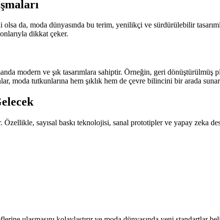
ışmaları
i olsa da, moda dünyasında bu terim, yenilikçi ve sürdürülebilir tasarımla
yonlarıyla dikkat çeker.
anda modern ve şık tasarımlara sahiptir. Örneğin, geri dönüştürülmüş p
lar, moda tutkunlarına hem şıklık hem de çevre bilincini bir arada sunar
Gelecek
Özellikle, sayısal baskı teknolojisi, sanal prototipler ve yapay zeka des
lerine ulaşmasını kolaylaştırır ve moda dünyasında yeni standartlar beli