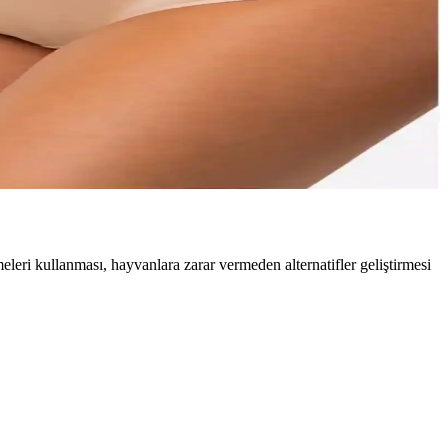
stilinizi tamamlayın.
n ve rahat görünüm sağlayın.
e günlük kullanım için idealdir.
eri kullanması, hayvanlara zarar vermeden alternatifler geliştirmesi