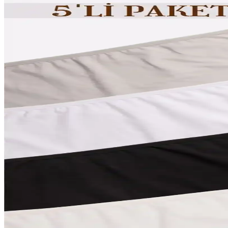
Alternatif Giyim Alışverişinde Hızlı Modadan Kaçınm
Alternatif giyim alışverişinde hızlı modadan kaçınmak için ikinci el ku
Keten Okul Pantolonu: Rahat ve Şık Öğrenci Giyim S
Doğal ve hafif keten pantolonlar, okul giyiminde rahatlık, şıklık ve sürd
Tight Lady Siyah ve Beyaz 2'li Paket Kadın Basic Ti
Tight Lady'nin organik pamuktan ürettiği siyah ve beyaz basic tişörtle
yer alır.
Ankara Giyim Sektörü: Mağazalar, Trendler ve Uygun 
Ankara'nın zengin giyim seçenekleri, mağazalar, butik ve uygun fiyatlı
Penti Çok Renkli Gift Gingham Pijama Takımı: Rahat
Canlı renkleri ve yumuşak pamuklu yapısıyla Penti'nin çok renkli pijama
Yaz Ayları İçin Keten Takım Seçenekleri ve Kombinas