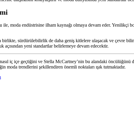
imi
nu ile, moda endüstrisine ilham kaynağı olmaya devam eder. Yenilikçi bo
irlikte, sürdürülebilirlik de daha geniş kitlelere ulaşacak ve çevre bil
 açısından yeni standartlar belirlemeye devam edecektir.
nasıl iç içe geçtiğini ve Stella McCartney’nin bu alandaki öncülüğünü d
in moda trendlerini şekillendiren önemli noktaları ışık tutmaktadır.
m