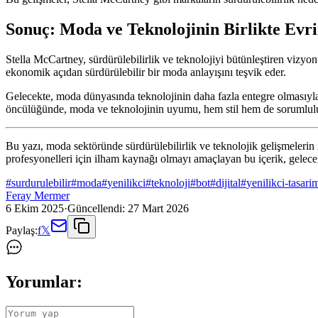
Sonuç: Moda ve Teknolojinin Birlikte Evr
Stella McCartney, sürdürülebilirlik ve teknolojiyi bütünleştiren vizyo
ekonomik açıdan sürdürülebilir bir moda anlayışını teşvik eder.
Gelecekte, moda dünyasında teknolojinin daha fazla entegre olmasıyla b
öncülüğünde, moda ve teknolojinin uyumu, hem stil hem de sorumluluk
Bu yazı, moda sektöründe sürdürülebilirlik ve teknolojik gelişmelerin 
profesyonelleri için ilham kaynağı olmayı amaçlayan bu içerik, geleceğ
#
surdurulebilir
#
moda
#
yenilikci
#
teknoloji
#
bot
#
dijital
#
yenilikci-tasari
Feray Mermer
6 Ekim 2025
·
Güncellendi:
27 Mart 2026
Paylaş:
f
𝕏
Yorumlar: