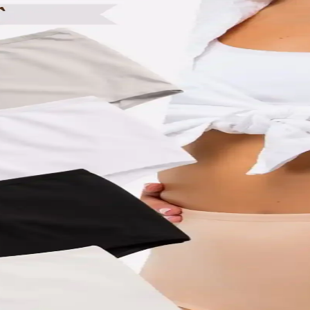
a ve Sürdürülebilir Yöntemler
llanımı, kendin yap yöntemleri, kaliteli kumaş seçimi, küçük sürdürülebi
eçenekleri
ürülebilirlik sunar. Çeşitli modeller ve uygun fiyat seçenekleriyle öğrenc
şörtler Günlük ve Şık Kullanım İçin
r, rahatlık ve şıklığı bir arada sunar. Dayanıklı, çevre dostu ve her ta
Fiyatlı Alışveriş İpuçları
 alışveriş noktalarıyla her tarza ve bütçeye uygun ürünler sunar.
lık ve Şıklığın Buluşması
 takımı, evde rahatlık ve şıklık arayanlar için ideal, enerjik tasarımıyl
yon Önerileri