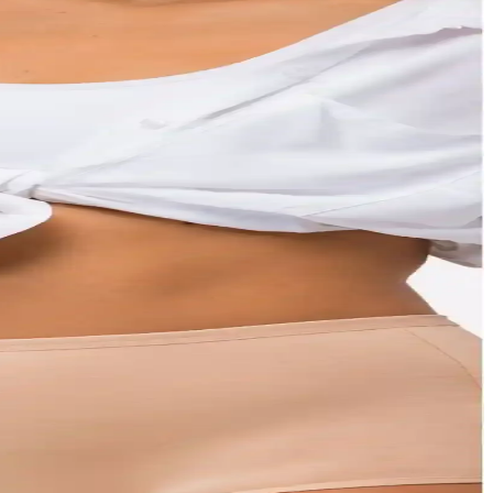
lir markalar ve dikiş öğrenme gibi stratejiler önemlidir.
ilere ideal bir tercih sağlar.
rzla uyum sağlayan bu ürünler, gardrobunuzun vazgeçilmezleri arasında
a dikkat çekiyor.