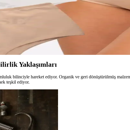
ğıyla hem rahat hem de şık görünmenizi sağlar. Kombinasyon önerileriyle 
uçları
ncel trendler, seçim ipuçları ve stil önerileriyle soğuk havalarda moder
el ve Geniş Kenar Tasarımıyla Konfor Sunar
sarımıyla gün boyu konfor ve destek sağlar, çeşitli renk seçenekleriyl
lirlik Yaklaşımları
uluk bilinciyle hareket ediyor. Organik ve geri dönüştürülmüş malzemel
ek teşkil ediyor.