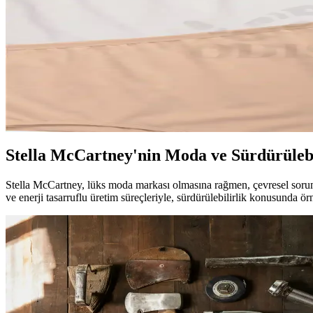
Yaz aylarının vazgeçilmezi olan keten takımlar, doğal yapısı ve şıklı
Erkek Kapşonlu Kabanlar: Güncel Trendler ve Stil İp
Erkek kapşonlu kabanlar, fonksiyonellik ve şıklığı bir arada sunar. Gü
ODISE Pamuklu Büyük Beden Kadın Külotu Yüksek B
ODISE pamuklu büyük beden kadın külotu, yüksek bel ve geniş kenar ta
Stella McCartney'nin Moda ve Sürdürülebi
Stella McCartney, lüks moda markası olmasına rağmen, çevresel soruml
ve enerji tasarruflu üretim süreçleriyle, sürdürülebilirlik konusunda örn