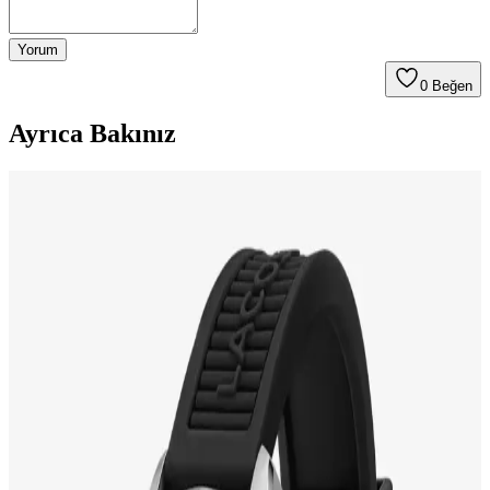
Yorum
0
Beğen
Ayrıca Bakınız
Casio GA-2100SKE-7ADR Erkek Kol Saati:
Modern Tasarım ve Yüksek Dayanıklılık Özellikleri
Casio GA-2100SKE-7ADR erkek kol saati, şık tasarımı ve 20 ATM
su geçirmezlik özelliğiyle günlük ve spor kullanımına uygun,
dayanıklı ve fonksiyonel bir saat seçeneği sunar.
Casio Unisex Saatler: Moda ve Teknolojiyi
Buluşturan Evrensel Tasarımlar
Casio unisex saatler, şıklık ve fonksiyonelliği bir arada sunar.
Minimalist tasarımlar, teknolojik özellikler ve çok yönlü kullanımıyla
moda dünyasında öne çıkar.