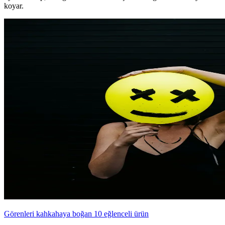
koyar.
Görenleri kahkahaya boğan 10 eğlenceli ürün