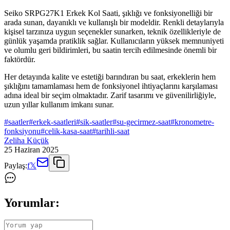
Seiko SRPG27K1 Erkek Kol Saati, şıklığı ve fonksiyonelliği bir
arada sunan, dayanıklı ve kullanışlı bir modeldir. Renkli detaylarıyla
kişisel tarzınıza uygun seçenekler sunarken, teknik özellikleriyle de
günlük yaşamda pratiklik sağlar. Kullanıcıların yüksek memnuniyeti
ve olumlu geri bildirimleri, bu saatin tercih edilmesinde önemli bir
faktördür.
Her detayında kalite ve estetiği barındıran bu saat, erkeklerin hem
şıklığını tamamlaması hem de fonksiyonel ihtiyaçlarını karşılaması
adına ideal bir seçim olmaktadır. Zarif tasarımı ve güvenilirliğiyle,
uzun yıllar kullanım imkanı sunar.
#
saatler
#
erkek-saatleri
#
sik-saatler
#
su-gecirmez-saat
#
kronometre-
fonksiyonu
#
celik-kasa-saat
#
tarihli-saat
Zeliha Küçük
25 Haziran 2025
Paylaş:
f
𝕏
Yorumlar: