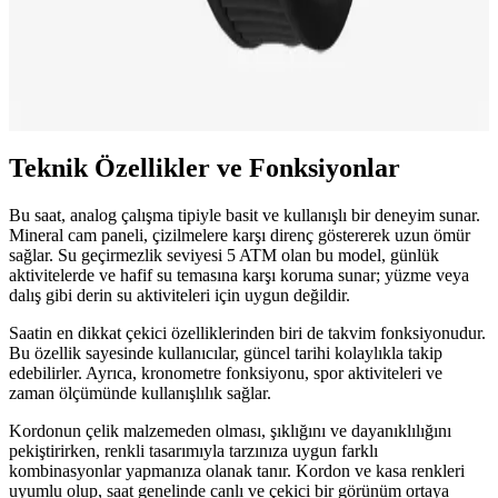
modern moda trendlerinde öne çıkan tasarımlar
Lacoste’un unisex saatleri, minimalist tasarımları ve şık detaylarıyla
modern yaşamın vazgeçilmez parçaları arasında yer alıyor. Hem
erkek hem de kadınlara uygun bu saatler, tarzınıza özgürlük ve
zarafet katıyor.
Teknik Özellikler ve Fonksiyonlar
Bu saat, analog çalışma tipiyle basit ve kullanışlı bir deneyim sunar.
Mineral cam paneli, çizilmelere karşı direnç göstererek uzun ömür
sağlar. Su geçirmezlik seviyesi 5 ATM olan bu model, günlük
aktivitelerde ve hafif su temasına karşı koruma sunar; yüzme veya
dalış gibi derin su aktiviteleri için uygun değildir.
Saatin en dikkat çekici özelliklerinden biri de takvim fonksiyonudur.
Bu özellik sayesinde kullanıcılar, güncel tarihi kolaylıkla takip
edebilirler. Ayrıca, kronometre fonksiyonu, spor aktiviteleri ve
zaman ölçümünde kullanışlılık sağlar.
Kordonun çelik malzemeden olması, şıklığını ve dayanıklılığını
pekiştirirken, renkli tasarımıyla tarzınıza uygun farklı
kombinasyonlar yapmanıza olanak tanır. Kordon ve kasa renkleri
uyumlu olup, saat genelinde canlı ve çekici bir görünüm ortaya