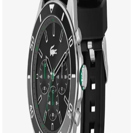
Elegance Saatler ve Moda Dünyasında Zarif
Tasarımların Evrimi ve Trendleri
Elegance saatler, şıklık ve zarafetin simgesi olarak moda dünyasında
öne çıkar. Klasik, modern ve vintage koleksiyonlar, trendler ve
markalarla estetik ve fonksiyonelliği bir arada sunar.
Moda ve Statü Simgesi Olarak Güzel Saat
Markaları: En İyi Seçenekler ve Trendler
Günümüzde saatler, şıklık ve statü simgesi olmanın yanı sıra kişisel
tarzı yansıtan önemli aksesuarlar arasında yer alır. En popüler ve
güvenilir markaları, seçim kriterlerini ve güncel trendleri keşfedin.
Casio Klasik Saatler: Zamansız Şıklık ve
Fonksiyonelliğin Buluşması
Casio klasik saatler, şık tasarımı ve fonksiyonel özellikleriyle her
ortamda stil sahibi olmanızı sağlar. Dayanıklı ve kullanışlı modeller,
zamansız şıklık arayanlar için ideal seçimdir.
Babalar Günü İçin En Uygun Saat Seçenekleri ve
Trendler Hakkında Bilgi