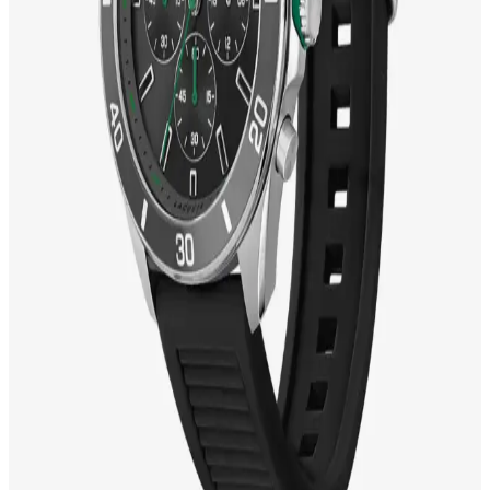
Casio Klasik Saatler: Zamansız Şıklık ve
Fonksiyonelliğin Buluşması
Casio klasik saatler, şık tasarımı ve fonksiyonel özellikleriyle her
ortamda stil sahibi olmanızı sağlar. Dayanıklı ve kullanışlı modeller,
zamansız şıklık arayanlar için ideal seçimdir.
Babalar Günü İçin En Uygun Saat Seçenekleri ve
Trendler Hakkında Bilgi
Babalar Günü için şık ve anlamlı saatler, tarz ve fonksiyonelliği bir
arada sunar. Kişiselleştirilebilir modellerle hediye seçiminizi öne
çıkarın ve sevginizi en güzel şekilde ifade edin.
Gant Kadın Saatleri: Modern Tasarımlar ve Moda
Trendleriyle Şıklık ve Fonksiyonellik
Gant kadın saatleri, şık tasarımları ve fonksiyonel özellikleriyle
günlük ve özel kullanımlarınıza uyum sağlar, kalite ve estetiği bir
arada sunar.
Lacoste unisex saatleri: zarafet ve fonksiyonelliğiyle