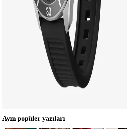
Babalar Günü için şık ve anlamlı saatler, tarz ve fonksiyonelliği bir
arada sunar. Kişiselleştirilebilir modellerle hediye seçiminizi öne
çıkarın ve sevginizi en güzel şekilde ifade edin.
Gant Kadın Saatleri: Modern Tasarımlar ve Moda
Trendleriyle Şıklık ve Fonksiyonellik
Gant kadın saatleri, şık tasarımları ve fonksiyonel özellikleriyle
günlük ve özel kullanımlarınıza uyum sağlar, kalite ve estetiği bir
arada sunar.
Lacoste unisex saatleri: zarafet ve fonksiyonelliğiyle
modern moda trendlerinde öne çıkan tasarımlar
Lacoste’un unisex saatleri, minimalist tasarımları ve şık detaylarıyla
modern yaşamın vazgeçilmez parçaları arasında yer alıyor. Hem
erkek hem de kadınlara uygun bu saatler, tarzınıza özgürlük ve
zarafet katıyor.
Ayın popüler yazıları