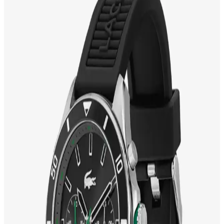
su geçirmezlik özelliğiyle günlük ve spor kullanımına uygun,
dayanıklı ve fonksiyonel bir saat seçeneği sunar.
Casio Unisex Saatler: Moda ve Teknolojiyi
Buluşturan Evrensel Tasarımlar
Casio unisex saatler, şıklık ve fonksiyonelliği bir arada sunar.
Minimalist tasarımlar, teknolojik özellikler ve çok yönlü kullanımıyla
moda dünyasında öne çıkar.
Elegance Saatler ve Moda Dünyasında Zarif
Tasarımların Evrimi ve Trendleri
Elegance saatler, şıklık ve zarafetin simgesi olarak moda dünyasında
öne çıkar. Klasik, modern ve vintage koleksiyonlar, trendler ve
markalarla estetik ve fonksiyonelliği bir arada sunar.
Moda ve Statü Simgesi Olarak Güzel Saat
Markaları: En İyi Seçenekler ve Trendler
Günümüzde saatler, şıklık ve statü simgesi olmanın yanı sıra kişisel
tarzı yansıtan önemli aksesuarlar arasında yer alır. En popüler ve
güvenilir markaları, seçim kriterlerini ve güncel trendleri keşfedin.