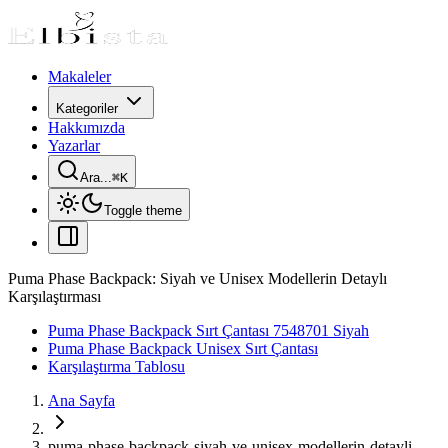
Makaleler
Kategoriler
Hakkımızda
Yazarlar
Ara...
⌘
K
Toggle theme
Puma Phase Backpack: Siyah ve Unisex Modellerin Detaylı
Karşılaştırması
Puma Phase Backpack Sırt Çantası 7548701 Siyah
Puma Phase Backpack Unisex Sırt Çantası
Karşılaştırma Tablosu
Ana Sayfa
puma-phase-backpack-siyah-ve-unisex-modellerin-detayli-