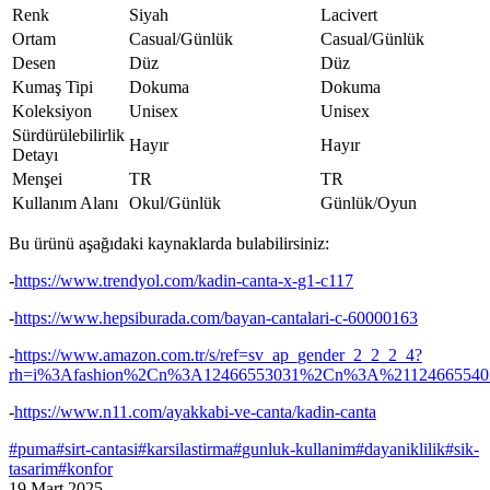
Renk
Siyah
Lacivert
Ortam
Casual/Günlük
Casual/Günlük
Desen
Düz
Düz
Kumaş Tipi
Dokuma
Dokuma
Koleksiyon
Unisex
Unisex
Sürdürülebilirlik
Hayır
Hayır
Detayı
Menşei
TR
TR
Kullanım Alanı
Okul/Günlük
Günlük/Oyun
Bu ürünü aşağıdaki kaynaklarda bulabilirsiniz:
-
https://www.trendyol.com/kadin-canta-x-g1-c117
-
https://www.hepsiburada.com/bayan-cantalari-c-60000163
-
https://www.amazon.com.tr/s/ref=sv_ap_gender_2_2_2_4?
rh=i%3Afashion%2Cn%3A12466553031%2Cn%3A%2112466554
-
https://www.n11.com/ayakkabi-ve-canta/kadin-canta
#
puma
#
sirt-cantasi
#
karsilastirma
#
gunluk-kullanim
#
dayaniklilik
#
sik-
tasarim
#
konfor
19 Mart 2025