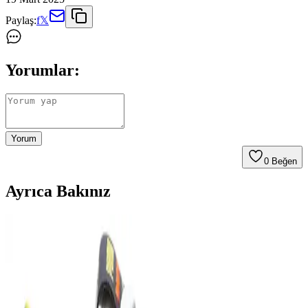
Paylaş:
f
𝕏
Yorumlar:
Yorum
0
Beğen
Ayrıca Bakınız
Adidas URBAN COURT ve Puma Rebound Joy
Spor Ayakkabıları Karşılaştırması
Adidas URBAN COURT ve Puma Rebound Joy modellerinin
malzeme, konfor ve dayanıklılık özellikleri karşılaştırıldı. Kullanıcı
geri bildirimleri ve ürün detaylarıyla ilgili kapsamlı bilgi sunuluyor.