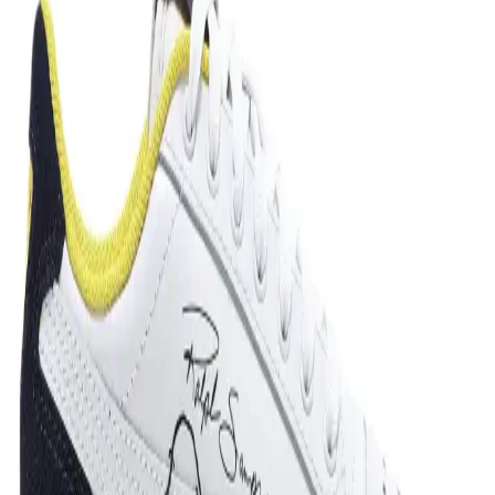
Puma Anzarun Lite Jr ve Rebound Layup Low SL
Jr Çocuk Spor Ayakkabısı Karşılaştırması
İki Puma çocuk spor ayakkabısı, Anzarun Lite ve Rebound Layup,
malzeme, tasarım, hafiflik ve dayanıklılık açısından karşılaştırıldı.
Kullanıcı yorumları, ürünlerin performansını ve memnuniyet
seviyesini ortaya koyuyor.
Puma Active Small Logo Tee ile ESS Logo Tee
Karşılaştırması: Özellikler ve Kullanıcı Deneyimi
Bu karşılaştırma, Puma Active Small Logo Tee 58672511 ile Puma
ESS Logo Tee 58666602 ürünlerinin kumaş tipi, kalıp, kol tipi ve
tasarım farklarını veri odaklı olarak karşılaştırır; kullanıcı deneyimi,
üretici bilgileri ve menşe detaylarını özetleyerek karar sürecini
kolaylaştırır.
Puma Carina Street Kadın Spor Ayakkabıları
Karşılaştırması ve Özellikleri
Bu makalede Puma Carina Street Bej Kadın Sneaker ve spor
ayakkabısının tasarım, konfor ve dayanıklılık açısından