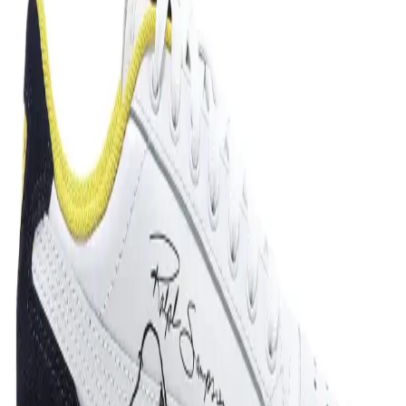
Puma Anzarun Lite Jr ve Rebound Layup Low SL
Jr Çocuk Spor Ayakkabısı Karşılaştırması
İki Puma çocuk spor ayakkabısı, Anzarun Lite ve Rebound Layup,
malzeme, tasarım, hafiflik ve dayanıklılık açısından karşılaştırıldı.
Kullanıcı yorumları, ürünlerin performansını ve memnuniyet
seviyesini ortaya koyuyor.
Puma Active Small Logo Tee ile ESS Logo Tee
Karşılaştırması: Özellikler ve Kullanıcı Deneyimi
Bu karşılaştırma, Puma Active Small Logo Tee 58672511 ile Puma
ESS Logo Tee 58666602 ürünlerinin kumaş tipi, kalıp, kol tipi ve
tasarım farklarını veri odaklı olarak karşılaştırır; kullanıcı deneyimi,
üretici bilgileri ve menşe detaylarını özetleyerek karar sürecini
kolaylaştırır.
Puma Carina Street Kadın Spor Ayakkabıları
Karşılaştırması ve Özellikleri
Bu makalede Puma Carina Street Bej Kadın Sneaker ve spor
ayakkabısının tasarım, konfor ve dayanıklılık açısından
karşılaştırması yapılıyor. Kullanıcı geri bildirimleri ve ürün