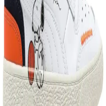
karşılaştırması yapılıyor. Kullanıcı geri bildirimleri ve ürün
detaylarıyla her iki ürünün avantajları ve dezavantajları inceleniyor.
Puma ESS Logo Hoodie İncelemesi Spor ve Günlük
Kullanım İçin Uygun Tasarım ve Özellikler
Puma ESS Logo Hoodie, yüksek kaliteli kumaşı, çok renkli tasarımı
ve tüm sezon kullanım avantajlarıyla spor ve günlük yaşamda tercih
edilen şık ve fonksiyonel bir ürün.
Adidas Eşofman ve Keko Stili: Spor Giyim ve Moda
Dünyasındaki Teknolojik Yenilikler
Adidas eşofmanlar ve keko stili, Neo ve Original serileriyle spor
modasında rahatlık ve şıklığı bir araya getiriyor. BOOST teknolojisi
ve marka mirası, spor giyim trendlerini şekillendiriyor.
Puma Ultra Play FG/AG: Çok Yönlü ve Hafif
Futbol Ayakkabısı Teknolojisi
Puma Ultra Play FG/AG, hafif ve dayanıklı yapısıyla çok yönlü
kullanım sağlar, zemin uyumu ve konfor sunar, modern tasarımıyla
performansı yükseltir ve sahada fark yaratmak isteyenler için
idealdir.