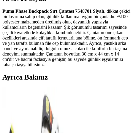
Puma Phase Backpack Sırt Çantası 7548701 Siyah
, dikkat çekici
bir tasarıma sahip olan, günlük kullanıma uygun bir çantadır. %100
polyester malzemeden üretilmiş olup, dayanıklı yapısıyla
kullanıcıların beğenisini kazanır. Şık görünümlü tasarımı sayesinde
çeşitli kıyafetlerle kolaylıkla kombinlenebilir. Çantanın öne çıkan
özellikleri arasında çift taraflı fermuarlı ana bölme, ön fermuarlı cep
ve yan tarafta bulunan file cep bulunmaktadır. Ayrıca, yastıklı arka
panel ve ayarlanabilir, dolgulu omuz askıları ile konforlu bir taşıma
deneyimi sunmaktadır. Çantanın boyutları 30 cm x 44 cm x 14
cm'dir ve hacmi fazlasıyla geniştir, bu sayede günlük eşyalarınızı
rahatça taşıyabilirsiniz.
Ayrıca Bakınız
Adidas URBAN COURT ve Puma Rebound Joy
Spor Ayakkabıları Karşılaştırması
Adidas URBAN COURT ve Puma Rebound Joy modellerinin
malzeme, konfor ve dayanıklılık özellikleri karşılaştırıldı. Kullanıcı
geri bildirimleri ve ürün detaylarıyla ilgili kapsamlı bilgi sunuluyor.