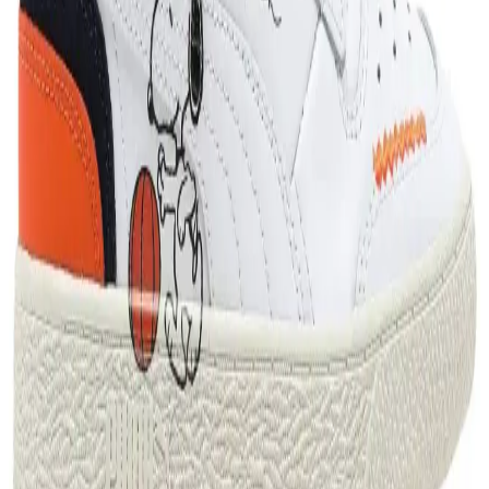
detaylarıyla her iki ürünün avantajları ve dezavantajları inceleniyor.
Puma ESS Logo Hoodie İncelemesi Spor ve Günlük
Kullanım İçin Uygun Tasarım ve Özellikler
Puma ESS Logo Hoodie, yüksek kaliteli kumaşı, çok renkli tasarımı
ve tüm sezon kullanım avantajlarıyla spor ve günlük yaşamda tercih
edilen şık ve fonksiyonel bir ürün.
Adidas Eşofman ve Keko Stili: Spor Giyim ve Moda
Dünyasındaki Teknolojik Yenilikler
Adidas eşofmanlar ve keko stili, Neo ve Original serileriyle spor
modasında rahatlık ve şıklığı bir araya getiriyor. BOOST teknolojisi
ve marka mirası, spor giyim trendlerini şekillendiriyor.
Puma Ultra Play FG/AG: Çok Yönlü ve Hafif
Futbol Ayakkabısı Teknolojisi
Puma Ultra Play FG/AG, hafif ve dayanıklı yapısıyla çok yönlü
kullanım sağlar, zemin uyumu ve konfor sunar, modern tasarımıyla
performansı yükseltir ve sahada fark yaratmak isteyenler için
idealdir.