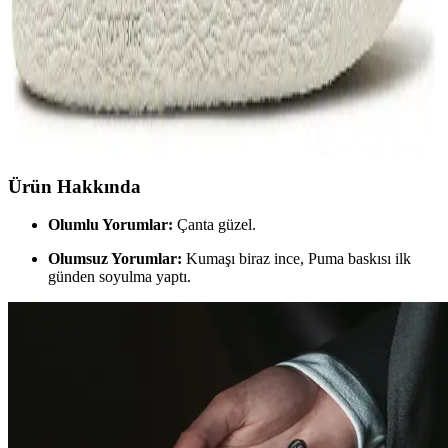
Puma ve Peanuts İşbirliği Moda Dünyasında
Yenilikçi ve Eğlenceli Bir Adım
Puma ve Peanuts işbirliği, moda ve pop kültürünü bir araya getirerek
yenilikçi ve eğlenceli tasarımlar sunuyor. Sınırlı üretim
koleksiyonlar, nostalji ve modernliği harmanlayan detaylarla dikkat
çekiyor.
Ürün Hakkında
Olumlu Yorumlar:
Çanta güzel.
Olumsuz Yorumlar:
Kumaşı biraz ince, Puma baskısı ilk
günden soyulma yaptı.