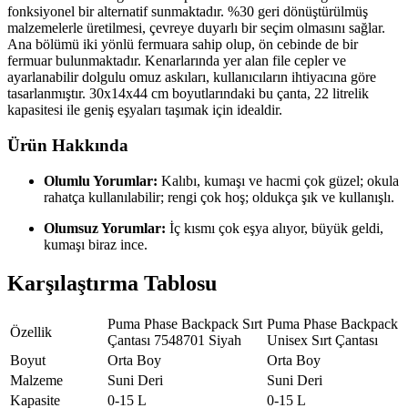
fonksiyonel bir alternatif sunmaktadır. %30 geri dönüştürülmüş
malzemelerle üretilmesi, çevreye duyarlı bir seçim olmasını sağlar.
Ana bölümü iki yönlü fermuara sahip olup, ön cebinde de bir
fermuar bulunmaktadır. Kenarlarında yer alan file cepler ve
ayarlanabilir dolgulu omuz askıları, kullanıcıların ihtiyacına göre
tasarlanmıştır. 30x14x44 cm boyutlarındaki bu çanta, 22 litrelik
kapasitesi ile geniş eşyaları taşımak için idealdir.
Ürün Hakkında
Olumlu Yorumlar:
Kalıbı, kumaşı ve hacmi çok güzel; okula
rahatça kullanılabilir; rengi çok hoş; oldukça şık ve kullanışlı.
Olumsuz Yorumlar:
İç kısmı çok eşya alıyor, büyük geldi,
kumaşı biraz ince.
Karşılaştırma Tablosu
Puma Phase Backpack Sırt
Puma Phase Backpack
Özellik
Çantası 7548701 Siyah
Unisex Sırt Çantası
Boyut
Orta Boy
Orta Boy
Malzeme
Suni Deri
Suni Deri
Kapasite
0-15 L
0-15 L