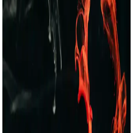
Kareli pijamalar, erkekler arasında popüler olup, rahatlık ve şıklığı
bir arada sunar. Farklı modeller ve kumaş seçenekleriyle ev
giyiminde ideal tercihlerin başında gelir.
Erkekler İçin Zara Pantolon ve Kot Seçenekleri:
Tarzınızı Yansıtan Şık ve Konforlu Koleksiyonlar
Zara’nın geniş erkek pantolon ve kot koleksiyonlarıyla şıklık ve
konforu bir arada yakalayın. Günlük ve resmi tarzlara uygun
modellerle kendinizi ifade edin.
TAMPAP Erkek Baskılı Kısa Kollu Pijama Takımı
Rahat ve Şık Tasarım
TAMPAP erkek baskılı kısa kollu pijama takımı, hafif, nefes alabilir
pamuklu kumaşı ve şık tasarımıyla yaz aylarına uygun konfor sağlar.
Erkek Bej Rengi Ceketler: Çok Yönlü ve Şık Giyim
Seçenekleri Rehberi
Bej rengi erkek ceketler, çok yönlülüğü ve şıklığıyla her sezon ve
ortamda tercih edilir. Farklı modeller ve kombinasyon önerileriyle