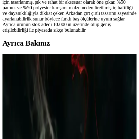
için tasarlanmış, şık ve rahat bir aksesuar olarak öne çıkar. %50
pamuk ve %50 polyester karışımı malzemeden üretilmiştir, hafifliği
ve dayanıklılığıyla dikkat çeker. Arkadan çırt çırtlı tasarımı sayesinde
ayarlanabilirlik sunar böylece farklı baş ölçülerine uyum sağlar.
Ayrıca ürünün stok adedi 10.000'in üzerinde olup geniş
erişilebilirliği ile piyasada sıkça bulunabilir.
Ayrıca Bakınız
Polar Erkek Pijama Takımı Bordo Lacivert Ekose
Desenli Kış İçin Şık ve Konforlu Giyim Seçeneği
Kış ayları için tasarlanan polar erkek pijama takımı, yumuşak
dokusu ve şık ekose desenleriyle rahatlık ve stil sunar, uzun ömürlü
ve kolay bakım avantajıyla evde konfor sağlar.
Erkek Yazlık Pijama Altları: Rahat ve Şık
Seçenekler ile Yaz Aylarında Konfor
Yazlık erkek pijama altları hafif, nefes alabilir kumaşlardan üretilir,
çeşitli modeller ve desenlerde bulunur, uygun fiyat ve kalite dengesi
önemlidir, yaz aylarında rahatlık sağlar.