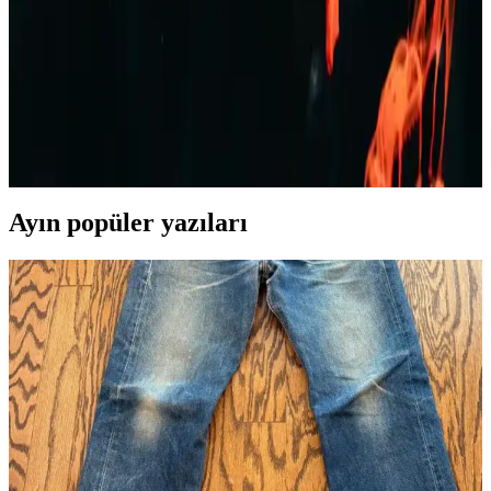
stilinizi tamamlayın.
Erkek Kot Şort Modası 2023: Yaz Aylarında Şık ve
Rahat Kombinasyonlar
Yaz aylarında rahat ve şık kalmak isteyen erkekler için kot şortlar,
farklı kesim ve renk seçenekleriyle ideal tercih. Günlük, spor ve
resmi olmayan ortamlar için uygun modellerle tarzınızı yansıtın.
Ayın popüler yazıları