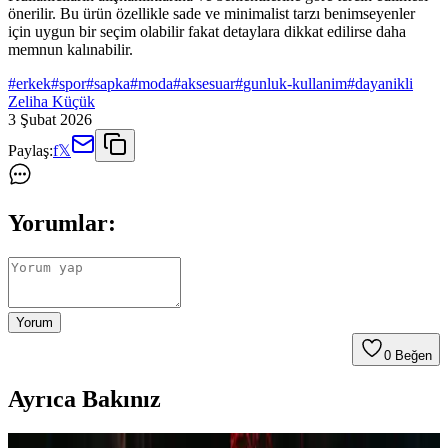
önerilir. Bu ürün özellikle sade ve minimalist tarzı benimseyenler
için uygun bir seçim olabilir fakat detaylara dikkat edilirse daha
memnun kalınabilir.
#
erkek
#
spor
#
sapka
#
moda
#
aksesuar
#
gunluk-kullanim
#
dayanikli
Zeliha Küçük
3 Şubat 2026
Paylaş:
f
𝕏
Yorumlar:
Yorum
0
Beğen
Ayrıca Bakınız