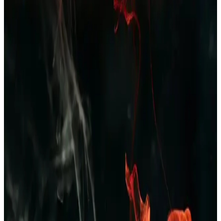
Polar Erkek Pijama Takımı Bordo Lacivert Ekose
Desenli Kış İçin Şık ve Konforlu Giyim Seçeneği
Kış ayları için tasarlanan polar erkek pijama takımı, yumuşak
dokusu ve şık ekose desenleriyle rahatlık ve stil sunar, uzun ömürlü
ve kolay bakım avantajıyla evde konfor sağlar.
Erkek Yazlık Pijama Altları: Rahat ve Şık
Seçenekler ile Yaz Aylarında Konfor
Yazlık erkek pijama altları hafif, nefes alabilir kumaşlardan üretilir,
çeşitli modeller ve desenlerde bulunur, uygun fiyat ve kalite dengesi
önemlidir, yaz aylarında rahatlık sağlar.
Dockers 226324 Kahverengi Erkek Terlik: Şıklık ve
Konforu Bir Arada Sunan Modern Tasarım
Dockers 226324 kahverengi erkek terlik, şık tasarımı ve ortopedik
desteğiyle rahatlık ve dayanıklılık sunar, nefes alabilir yapısıyla gün
boyu konfor sağlar.
Erkekler İçin Kareli Pijama Seçenekleri: Rahat ve
Şık Ev Giyim Tarzları