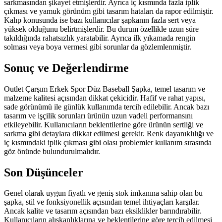
sarkmasından şikayet etmişlerdir. Ayrıca iç kısmında fazla iplik
çıkması ve yamuk görünüm gibi tasarım hataları da rapor edilmiştir.
Kalıp konusunda ise bazı kullanıcılar şapkanın fazla sert veya
yüksek olduğunu belirtmişlerdir. Bu durum özellikle uzun süre
takıldığında rahatsızlık yaratabilir. Ayrıca ilk yıkamada rengin
solması veya boya vermesi gibi sorunlar da gözlemlenmiştir.
Sonuç ve Değerlendirme
Outlet Çarşım Erkek Spor Düz Baseball Şapka, temel tasarım ve
malzeme kalitesi açısından dikkat çekicidir. Hafif ve rahat yapısı,
sade görünümü ile günlük kullanımda tercih edilebilir. Ancak bazı
tasarım ve işçilik sorunları ürünün uzun vadeli performansını
etkileyebilir. Kullanıcıların beklentilerine göre ürünün sertliği ve
sarkma gibi detaylara dikkat edilmesi gerekir. Renk dayanıklılığı ve
iç kısmındaki iplik çıkması gibi olası problemler kullanım sırasında
göz önünde bulundurulmalıdır.
Son Düşünceler
Genel olarak uygun fiyatlı ve geniş stok imkanına sahip olan bu
şapka, stil ve fonksiyonellik açısından temel ihtiyaçları karşılar.
Ancak kalite ve tasarım açısından bazı eksiklikler barındırabilir.
Kullanıcıların alışkanlıklarına ve beklentilerine göre tercih edilmesi