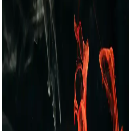
Dockers 226324 Kahverengi Erkek Terlik: Şıklık ve
Konforu Bir Arada Sunan Modern Tasarım
Dockers 226324 kahverengi erkek terlik, şık tasarımı ve ortopedik
desteğiyle rahatlık ve dayanıklılık sunar, nefes alabilir yapısıyla gün
boyu konfor sağlar.
Erkekler İçin Kareli Pijama Seçenekleri: Rahat ve
Şık Ev Giyim Tarzları
Kareli pijamalar, erkekler arasında popüler olup, rahatlık ve şıklığı
bir arada sunar. Farklı modeller ve kumaş seçenekleriyle ev
giyiminde ideal tercihlerin başında gelir.
Erkekler İçin Zara Pantolon ve Kot Seçenekleri:
Tarzınızı Yansıtan Şık ve Konforlu Koleksiyonlar
Zara’nın geniş erkek pantolon ve kot koleksiyonlarıyla şıklık ve
konforu bir arada yakalayın. Günlük ve resmi tarzlara uygun
modellerle kendinizi ifade edin.
TAMPAP Erkek Baskılı Kısa Kollu Pijama Takımı