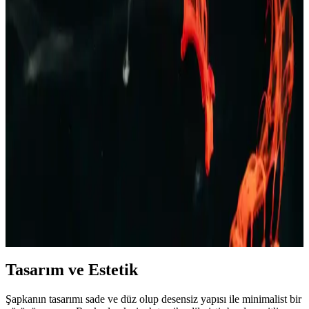
Rahat ve Şık Tasarım
TAMPAP erkek baskılı kısa kollu pijama takımı, hafif, nefes alabilir
pamuklu kumaşı ve şık tasarımıyla yaz aylarına uygun konfor sağlar.
Erkek Bej Rengi Ceketler: Çok Yönlü ve Şık Giyim
Seçenekleri Rehberi
Bej rengi erkek ceketler, çok yönlülüğü ve şıklığıyla her sezon ve
ortamda tercih edilir. Farklı modeller ve kombinasyon önerileriyle
stilinizi tamamlayın.
Erkek Kot Şort Modası 2023: Yaz Aylarında Şık ve
Rahat Kombinasyonlar
Yaz aylarında rahat ve şık kalmak isteyen erkekler için kot şortlar,
farklı kesim ve renk seçenekleriyle ideal tercih. Günlük, spor ve
resmi olmayan ortamlar için uygun modellerle tarzınızı yansıtın.
Tasarım ve Estetik
Şapkanın tasarımı sade ve düz olup desensiz yapısı ile minimalist bir