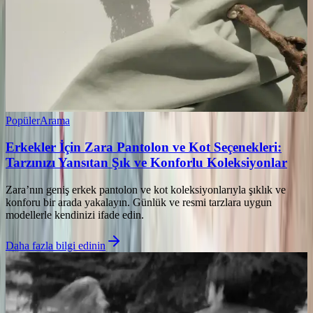
Popüler
Arama
Erkekler İçin Zara Pantolon ve Kot Seçenekleri:
Tarzınızı Yansıtan Şık ve Konforlu Koleksiyonlar
Zara’nın geniş erkek pantolon ve kot koleksiyonlarıyla şıklık ve
konforu bir arada yakalayın. Günlük ve resmi tarzlara uygun
modellerle kendinizi ifade edin.
Daha fazla bilgi edinin