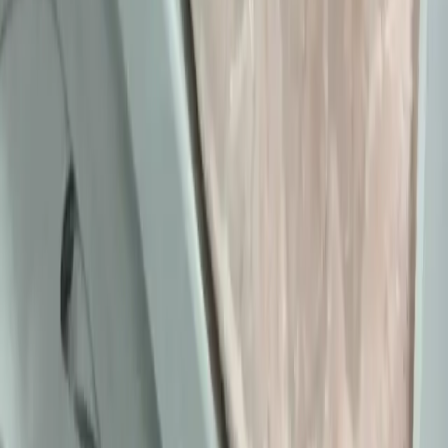
ayakkabılar ve aksesuar seçimi gibi konularda pratik öneriler
sunulmaktadır. Stil ikonlarından ilham alınarak sürdürülebilir moda
tercihleri vurgulanıyor.
Daha fazla bilgi edinin
Kemer Tokalarının Moda ve Kültürel Anlamları:
Şehir ve Kırsal Alanlarda Algı Farkları