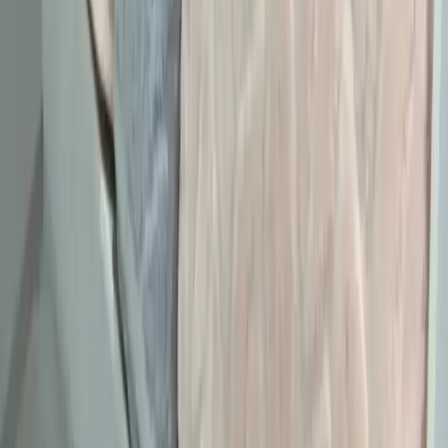
markalarıyla şıklığı yakalayın. İkinci el lüks ürün alımında dikkat
edilmesi gerekenler burada.
Daha fazla bilgi edinin
Kadın Modasında Beden Tipi, Sürdürülebilirlik ve
Mevsime Uygun Stil Önerileri
Kadın modasında beden tipine uygun kıyafet seçimi, sürdürülebilir