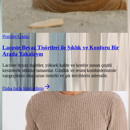
Popüler
Arama
Lacoste Beyaz Tişörtleri ile Şıklık ve Konforu Bir
Arada Yakalayın
Lacoste beyaz tişörtler, yüksek kalite ve konfor sunan çeşitli
kesimlerle stilinizi tamamlar. Günlük ve resmi kombinlerinizde
vazgeçilmez olur, uzun ömürlü ve şık tercihlerin adresidir.
Daha fazla bilgi edinin