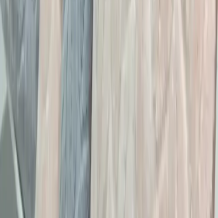
Carolyn Bessette Kennedy Stili ve 90'lar
Minimalizminin Günümüzdeki Yansımaları
Carolyn Bessette Kennedy'nin 90'lar minimalizmini yansıtan stili,
fiziksel özelliklere dayalı popülerliği ve aşırı yüceltilmesiyle
tartışılıyor. Günümüzde moda daha fazla bireysellik ve çeşitlilik
arıyor.