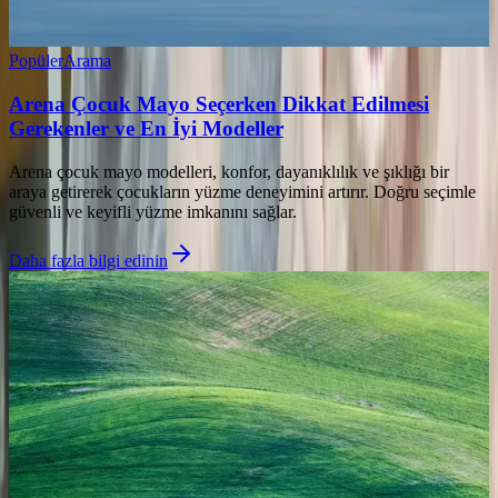
Popüler
Arama
Arena Çocuk Mayo Seçerken Dikkat Edilmesi
Gerekenler ve En İyi Modeller
Arena çocuk mayo modelleri, konfor, dayanıklılık ve şıklığı bir
araya getirerek çocukların yüzme deneyimini artırır. Doğru seçimle
güvenli ve keyifli yüzme imkanını sağlar.
Daha fazla bilgi edinin