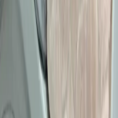
markalar ve mevsimsel kombin önerileri ele alınmaktadır. Estetik ve
konforu birleştiren pratik stil yaklaşımları sunulmaktadır.
Daha fazla bilgi edinin
Kadın Moda Tavsiyeleri: Günlük Stil Önerileri,
Vücut Şekline Uygun Giysiler ve Kombin İpuçları
Kadın modasında renk uyumu, vücut şekline uygun giysiler, rahat