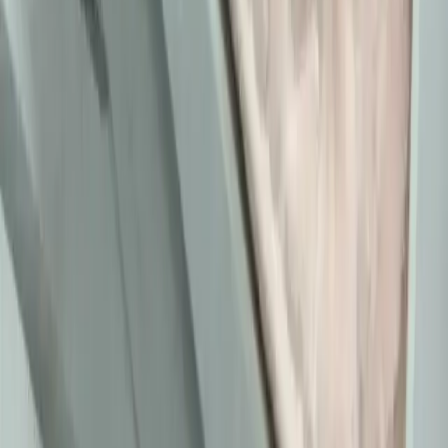
Kemer tokaları, kırsal ve şehir kültürlerinde farklı anlamlar taşır.
Kırsal bölgelerde başarı simgesi olan büyük tokalar, şehirlerde sade
ve uyumlu tasarımlarla tercih edilir. Stil ve özgüven belirleyicidir.
Daha fazla bilgi edinin
Moda Mikrotrendleri: Geçmişten Günümüze Sevilen
ve Hâlâ Tercih Edilen Parçalar