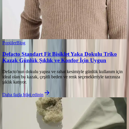
Popüler
Blog
Defacto Standart Fit Bisiklet Yaka Dokulu Triko
Kazak Günlük Şıklık ve Konfor İçin Uygun
Defacto'nun dokulu yapısı ve rahat kesimiyle günlük kullanım için
ideal olan bu kazak, çeşitli beden ve renk seçenekleriyle tarzınıza
şıklık katıyor.
Daha fazla bilgi edinin