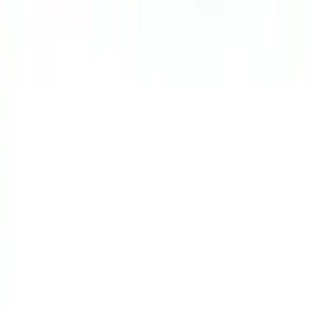
Kombin Önerileri
Kadın modasında beden tipine uygun kıyafet seçimi, özel gün
kombinleri, temel giysi alışverişi ve stil değişimi gibi konulara dair
pratik öneriler ve kullanıcı deneyimleri sunulmaktadır.
Daha fazla bilgi edinin
Orta Fiyat Aralığında Kaliteli ve Şık Giyim