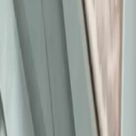
Moda mikrotrendleri genellikle kısa ömürlü olsa da bazı parçalar,
nostalji ve kişisel stil nedeniyle uzun yıllar tercih edilmeye devam
ediyor. Bu yazı, Reddit deneyimleriyle bu trendleri inceliyor.
Daha fazla bilgi edinin
Kavisli Vücut Tipleri İçin Doğru Kumaş ve
Kesimlerle Yapısal Moda Rehberi