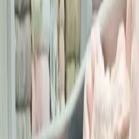
Min Fiyat
2989.00
TL
Max Fiyat
2999.00
TL
Min İndirim
0.0
%
Max İndirim
0.0
%
Product ID:
nurpak-8-parca-pamuk-aile-bornoz-seti-kadin-ve-erkek-
icin-uygun-ve-sik-tasarim
Tarih:
2026-08-08
Paylaş:
f
𝕏