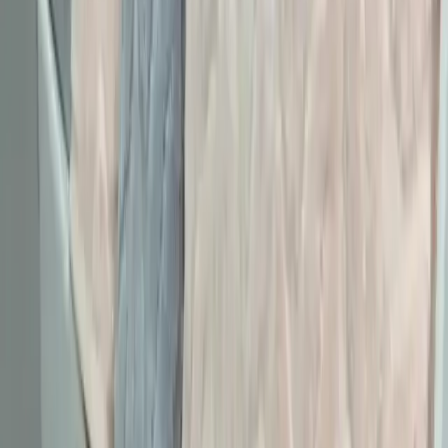
Daha fazla bilgi edinin
Günlük Moda Soruları ve Stil Önerileri: Vücut
Tipine Uygun Kombinasyonlar ve Ayakkabı Seçimi
Moda ve stil, kişisel tercihlere göre şekillenir. Vücut tipine uygun
kıyafet seçimi, günlük kombin önerileri ve rahat ayakkabı