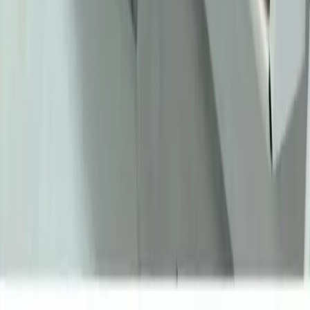
Moda ve stil, kişisel tercihler ve çevresel ihtiyaçlarla şekillenir. Ev
giyimi, iş görüşmesi, mevsimlik kıyafetler ve vücut tipine uygun
önerilerle günlük şıklık ve rahatlık dengelenir.
Daha fazla bilgi edinin
Kadın Modasında Günlük Stil Soruları ve Pratik