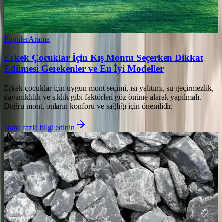
Popüler
Arama
Erkek Çocuklar İçin Kış Montu Seçerken Dikkat
Edilmesi Gerekenler ve En İyi Modeller
Erkek çocuklar için uygun mont seçimi, ısı yalıtımı, su geçirmezlik,
dayanıklılık ve şıklık gibi faktörleri göz önüne alarak yapılmalı.
Doğru mont, onların konforu ve sağlığı için önemlidir.
Daha fazla bilgi edinin