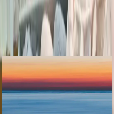
Yorumlar:
Yorum
0
Beğen
Ayın popüler yazıları