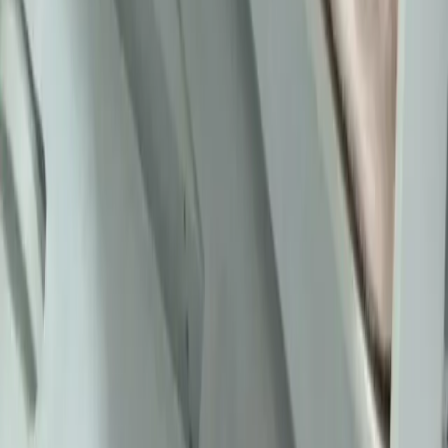
Kavisli vücut tiplerine uygun yapısal moda seçimlerinde doğru
kumaş, kesim ve stil detayları önemlidir. Terzi hizmeti ve uygun
markalarla estetik ve rahat kıyafetler elde edilir.
Daha fazla bilgi edinin
Günlük Moda Soruları ve Pratik Stil Önerileri:
Rahatlık ve Şıklık Dengesi