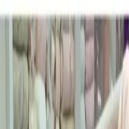
- **Kolay bakım** ve uzun ömürlü kullanım avantajı
Nurpak Pamuk 8 Parça Kadın Erkek Aile Bornoz Seti, hem
fonksiyonelliği hem de estetik duruşuyla öne çıkar. Günlük
kullanımda rahatlık ve şıklığı bir arada sunan bu ürün, aile bireyleri
ve evde vakit geçirmeyi sevenler için ideal bir tercihtir. Renk ve
desen seçenekleriyle kişisel tarzınıza uygun olanı seçebilirsiniz.
Ancak ürün alırken kullanıcı yorumlarını dikkate alarak
beklentilerinize uygun olup olmadığını değerlendirmeniz faydalı
olur. Kaliteli pamuk yapısı ve modern tasarımıyla banyo sonrası
veya ev içinde konforlu bir deneyim yaşamanız mümkündür.
Fiyat Bilgileri
Farklı platformlardaki fiyat trendleri
🛒
Hepsiburada
🛍️
Trendyol
Seçili Platform:
Trendyol
ℹ️ Sadece Trendyol'da fiyat mevcut
Gün başına
✗
Hafta başına
✗
Ay başına
✗
Yıl başına
Yıl Başına Fiyatlar