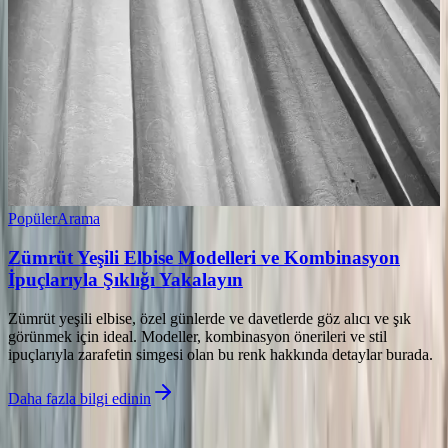
Popüler
Arama
Zümrüt Yeşili Elbise Modelleri ve Kombinasyon
İpuçlarıyla Şıklığı Yakalayın
Zümrüt yeşili elbise, özel günlerde ve davetlerde göz alıcı ve şık
görünmek için ideal. Modeller, kombinasyon önerileri ve stil
ipuçlarıyla zarafetin simgesi olan bu renk hakkında detaylar burada.
Daha fazla bilgi edinin
İlgili makaleler