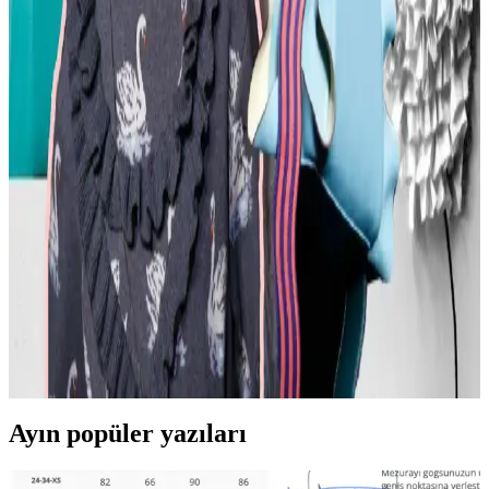
Moda mikrotrendleri genellikle kısa ömürlü olsa da bazı parçalar,
nostalji ve kişisel stil nedeniyle uzun yıllar tercih edilmeye devam
ediyor. Bu yazı, Reddit deneyimleriyle bu trendleri inceliyor.
Kavisli Vücut Tipleri İçin Doğru Kumaş ve
Kesimlerle Yapısal Moda Rehberi
Kavisli vücut tiplerine uygun yapısal moda seçimlerinde doğru
kumaş, kesim ve stil detayları önemlidir. Terzi hizmeti ve uygun
markalarla estetik ve rahat kıyafetler elde edilir.
Günlük Moda Soruları ve Pratik Stil Önerileri:
Rahatlık ve Şıklık Dengesi
Moda ve stil, kişisel tercihler ve çevresel ihtiyaçlarla şekillenir. Ev
giyimi, iş görüşmesi, mevsimlik kıyafetler ve vücut tipine uygun
önerilerle günlük şıklık ve rahatlık dengelenir.
Ayın popüler yazıları