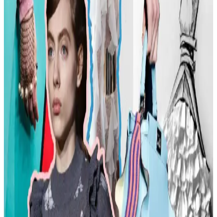
Mevsime Uygun Stil Önerileri
Kadın modasında beden tipine uygun kıyafet seçimi, sürdürülebilir
markalar ve mevsimsel kombin önerileri ele alınmaktadır. Estetik ve
konforu birleştiren pratik stil yaklaşımları sunulmaktadır.
Kadın Moda Tavsiyeleri: Günlük Stil Önerileri,
Vücut Şekline Uygun Giysiler ve Kombin İpuçları
Kadın modasında renk uyumu, vücut şekline uygun giysiler, rahat
ayakkabılar ve aksesuar seçimi gibi konularda pratik öneriler
sunulmaktadır. Stil ikonlarından ilham alınarak sürdürülebilir moda
tercihleri vurgulanıyor.
Kemer Tokalarının Moda ve Kültürel Anlamları:
Şehir ve Kırsal Alanlarda Algı Farkları
Kemer tokaları, kırsal ve şehir kültürlerinde farklı anlamlar taşır.
Kırsal bölgelerde başarı simgesi olan büyük tokalar, şehirlerde sade
ve uyumlu tasarımlarla tercih edilir. Stil ve özgüven belirleyicidir.
Moda Mikrotrendleri: Geçmişten Günümüze Sevilen
ve Hâlâ Tercih Edilen Parçalar