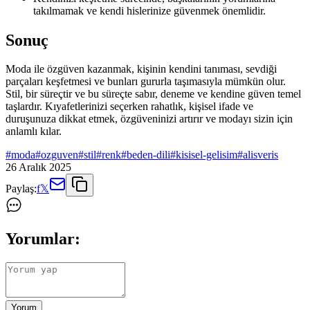
takılmamak ve kendi hislerinize güvenmek önemlidir.
Sonuç
Moda ile özgüven kazanmak, kişinin kendini tanıması, sevdiği
parçaları keşfetmesi ve bunları gururla taşımasıyla mümkün olur.
Stil, bir süreçtir ve bu süreçte sabır, deneme ve kendine güven temel
taşlardır. Kıyafetlerinizi seçerken rahatlık, kişisel ifade ve
duruşunuza dikkat etmek, özgüveninizi artırır ve modayı sizin için
anlamlı kılar.
#
moda
#
ozguven
#
stil
#
renk
#
beden-dili
#
kisisel-gelisim
#
alisveris
26 Aralık 2025
Paylaş:
f
𝕏
Yorumlar:
Yorum