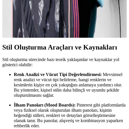
Günlük Moda Soruları ve Pratik Stil Önerileri:
Rahatlık ve Şıklık Dengesi
Moda ve stil, kişisel tercihler ve çevresel ihtiyaçlarla şekillenir. Ev
giyimi, iş görüşmesi, mevsimlik kıyafetler ve vücut tipine uygun
önerilerle günlük şıklık ve rahatlık dengelenir.
Stil Oluşturma Araçları ve Kaynakları
Stil oluşturma sürecinde bazı teorik yaklaşımlar ve kaynaklar yol
gösterici olabilir:
Renk Analizi ve Vücut Tipi Değerlendirmesi:
Mevsimsel
renk analizi ve vücut tipi belirleme, hangi renklerin ve
kesimlerin kişiye en çok yakıştığını anlamaya yardımcı olur.
Bu yöntemler, kişisel stilin daha bilinçli ve uyumlu şekilde
oluşturulmasını sağlar.
İlham Panoları (Mood Boards):
Pinterest gibi platformlarda
veya fiziksel olarak oluşturulan ilham panoları, kişinin
beğendiği stilleri, renkleri ve detayları görselleştirmesine
olanak tanır. Bu panolar, alışveriş ve kombinasyon yaparken
rehberlik eder.