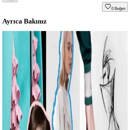
0
Beğen
Ayrıca Bakınız
Carolyn Bessette Kennedy Stili ve 90'lar
Minimalizminin Günümüzdeki Yansımaları
Carolyn Bessette Kennedy'nin 90'lar minimalizmini yansıtan stili,
fiziksel özelliklere dayalı popülerliği ve aşırı yüceltilmesiyle
tartışılıyor. Günümüzde moda daha fazla bireysellik ve çeşitlilik
arıyor.
Günlük Moda Soruları ve Stil Önerileri: Vücut
Tipine Uygun Kombinasyonlar ve Ayakkabı Seçimi
Moda ve stil, kişisel tercihlere göre şekillenir. Vücut tipine uygun
kıyafet seçimi, günlük kombin önerileri ve rahat ayakkabı
markalarıyla şıklığı yakalayın. İkinci el lüks ürün alımında dikkat
edilmesi gerekenler burada.
Kadın Modasında Beden Tipi, Sürdürülebilirlik ve