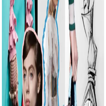
arıyor.
Günlük Moda Soruları ve Stil Önerileri: Vücut
Tipine Uygun Kombinasyonlar ve Ayakkabı Seçimi
Moda ve stil, kişisel tercihlere göre şekillenir. Vücut tipine uygun
kıyafet seçimi, günlük kombin önerileri ve rahat ayakkabı
markalarıyla şıklığı yakalayın. İkinci el lüks ürün alımında dikkat
edilmesi gerekenler burada.
Kadın Modasında Beden Tipi, Sürdürülebilirlik ve
Mevsime Uygun Stil Önerileri
Kadın modasında beden tipine uygun kıyafet seçimi, sürdürülebilir
markalar ve mevsimsel kombin önerileri ele alınmaktadır. Estetik ve
konforu birleştiren pratik stil yaklaşımları sunulmaktadır.
Kadın Moda Tavsiyeleri: Günlük Stil Önerileri,
Vücut Şekline Uygun Giysiler ve Kombin İpuçları
Kadın modasında renk uyumu, vücut şekline uygun giysiler, rahat
ayakkabılar ve aksesuar seçimi gibi konularda pratik öneriler
sunulmaktadır. Stil ikonlarından ilham alınarak sürdürülebilir moda