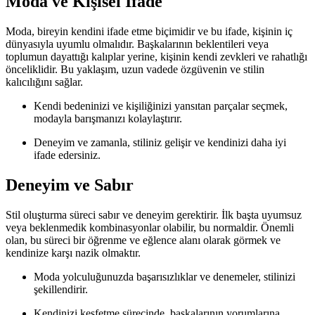
Moda ve Kişisel İfade
Moda, bireyin kendini ifade etme biçimidir ve bu ifade, kişinin iç
dünyasıyla uyumlu olmalıdır. Başkalarının beklentileri veya
toplumun dayattığı kalıplar yerine, kişinin kendi zevkleri ve rahatlığı
önceliklidir. Bu yaklaşım, uzun vadede özgüvenin ve stilin
kalıcılığını sağlar.
Kendi bedeninizi ve kişiliğinizi yansıtan parçalar seçmek,
modayla barışmanızı kolaylaştırır.
Deneyim ve zamanla, stiliniz gelişir ve kendinizi daha iyi
ifade edersiniz.
Deneyim ve Sabır
Stil oluşturma süreci sabır ve deneyim gerektirir. İlk başta uyumsuz
veya beklenmedik kombinasyonlar olabilir, bu normaldir. Önemli
olan, bu süreci bir öğrenme ve eğlence alanı olarak görmek ve
kendinize karşı nazik olmaktır.
Moda yolculuğunuzda başarısızlıklar ve denemeler, stilinizi
şekillendirir.
Kendinizi keşfetme sürecinde, başkalarının yorumlarına