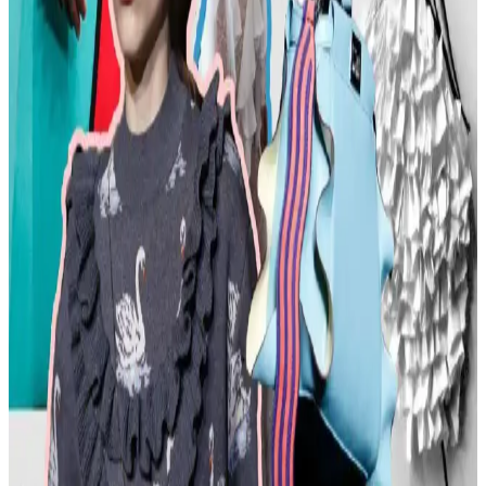
tercihleri vurgulanıyor.
Kemer Tokalarının Moda ve Kültürel Anlamları:
Şehir ve Kırsal Alanlarda Algı Farkları
Kemer tokaları, kırsal ve şehir kültürlerinde farklı anlamlar taşır.
Kırsal bölgelerde başarı simgesi olan büyük tokalar, şehirlerde sade
ve uyumlu tasarımlarla tercih edilir. Stil ve özgüven belirleyicidir.
Moda Mikrotrendleri: Geçmişten Günümüze Sevilen
ve Hâlâ Tercih Edilen Parçalar
Moda mikrotrendleri genellikle kısa ömürlü olsa da bazı parçalar,
nostalji ve kişisel stil nedeniyle uzun yıllar tercih edilmeye devam
ediyor. Bu yazı, Reddit deneyimleriyle bu trendleri inceliyor.
Kavisli Vücut Tipleri İçin Doğru Kumaş ve
Kesimlerle Yapısal Moda Rehberi
Kavisli vücut tiplerine uygun yapısal moda seçimlerinde doğru
kumaş, kesim ve stil detayları önemlidir. Terzi hizmeti ve uygun
markalarla estetik ve rahat kıyafetler elde edilir.