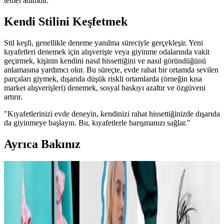
temel adımdır.
Kendi Stilini Keşfetmek
Stil keşfi, genellikle deneme yanılma süreciyle gerçekleşir. Yeni
kıyafetleri denemek için alışverişte veya giyinme odalarında vakit
geçirmek, kişinin kendini nasıl hissettiğini ve nasıl göründüğünü
anlamasına yardımcı olur. Bu süreçte, evde rahat bir ortamda sevilen
parçaları giymek, dışarıda düşük riskli ortamlarda (örneğin kısa
market alışverişleri) denemek, sosyal baskıyı azaltır ve özgüveni
artırır.
"Kıyafetlerinizi evde deneyin, kendinizi rahat hissettiğinizde dışarıda
da giyinmeye başlayın. Bu, kıyafetlerle barışmanızı sağlar."
Ayrıca Bakınız
Carolyn Bessette Kennedy Stili ve 90'lar
Minimalizminin Günümüzdeki Yansımaları
Carolyn Bessette Kennedy'nin 90'lar minimalizmini yansıtan stili,
fiziksel özelliklere dayalı popülerliği ve aşırı yüceltilmesiyle
tartışılıyor. Günümüzde moda daha fazla bireysellik ve çeşitlilik