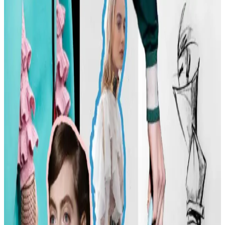
Carolyn Bessette Kennedy Stili ve 90'lar
Minimalizminin Günümüzdeki Yansımaları
Carolyn Bessette Kennedy'nin 90'lar minimalizmini yansıtan stili,
fiziksel özelliklere dayalı popülerliği ve aşırı yüceltilmesiyle
tartışılıyor. Günümüzde moda daha fazla bireysellik ve çeşitlilik
arıyor.
Günlük Moda Soruları ve Stil Önerileri: Vücut
Tipine Uygun Kombinasyonlar ve Ayakkabı Seçimi
Moda ve stil, kişisel tercihlere göre şekillenir. Vücut tipine uygun
kıyafet seçimi, günlük kombin önerileri ve rahat ayakkabı
markalarıyla şıklığı yakalayın. İkinci el lüks ürün alımında dikkat
edilmesi gerekenler burada.
Kadın Modasında Beden Tipi, Sürdürülebilirlik ve
Mevsime Uygun Stil Önerileri
Kadın modasında beden tipine uygun kıyafet seçimi, sürdürülebilir
markalar ve mevsimsel kombin önerileri ele alınmaktadır. Estetik ve
konforu birleştiren pratik stil yaklaşımları sunulmaktadır.