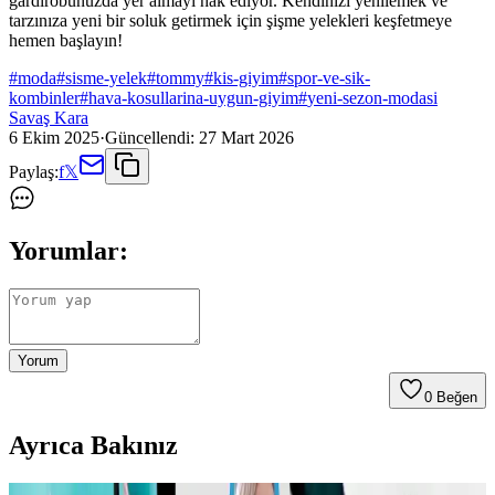
gardırobunuzda yer almayı hak ediyor. Kendinizi yenilemek ve
tarzınıza yeni bir soluk getirmek için şişme yelekleri keşfetmeye
hemen başlayın!
#
moda
#
sisme-yelek
#
tommy
#
kis-giyim
#
spor-ve-sik-
kombinler
#
hava-kosullarina-uygun-giyim
#
yeni-sezon-modasi
Savaş Kara
6 Ekim 2025
·
Güncellendi:
27 Mart 2026
Paylaş:
f
𝕏
Yorumlar:
Yorum
0
Beğen
Ayrıca Bakınız