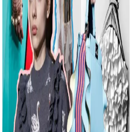
Kadın Moda Tavsiyeleri: Günlük Stil Önerileri,
Vücut Şekline Uygun Giysiler ve Kombin İpuçları
Kadın modasında renk uyumu, vücut şekline uygun giysiler, rahat
ayakkabılar ve aksesuar seçimi gibi konularda pratik öneriler
sunulmaktadır. Stil ikonlarından ilham alınarak sürdürülebilir moda
tercihleri vurgulanıyor.
Kemer Tokalarının Moda ve Kültürel Anlamları:
Şehir ve Kırsal Alanlarda Algı Farkları
Kemer tokaları, kırsal ve şehir kültürlerinde farklı anlamlar taşır.
Kırsal bölgelerde başarı simgesi olan büyük tokalar, şehirlerde sade
ve uyumlu tasarımlarla tercih edilir. Stil ve özgüven belirleyicidir.
Moda Mikrotrendleri: Geçmişten Günümüze Sevilen
ve Hâlâ Tercih Edilen Parçalar
Moda mikrotrendleri genellikle kısa ömürlü olsa da bazı parçalar,
nostalji ve kişisel stil nedeniyle uzun yıllar tercih edilmeye devam
ediyor. Bu yazı, Reddit deneyimleriyle bu trendleri inceliyor.
Kavisli Vücut Tipleri İçin Doğru Kumaş ve