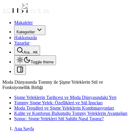
Makaleler
Kategoriler
Hakkımızda
Yazarlar
Ara...
⌘
K
Toggle theme
Moda Dünyasında Tommy ile Şişme Yeleklerin Stil ve
Fonksiyonellik Birliği
Şişme Yeleklerin Tarihçesi ve Moda Dünyasındaki Yeri
Tommy Şişme Yelek: Özellikleri ve Stil İpuçları
Moda Trendleri ve Şişme Yeleklerin Kombinasyonları
Kalite ve Konforun Buluştuğu Tommy Yeleklerin Avantajları
Sonuç: Şişme Yelekleri Stil Sahibi Nasıl Taşırız?
Ana Sayfa