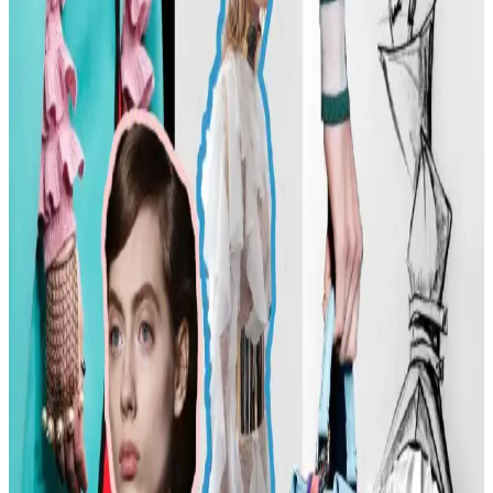
arıyor.
Günlük Moda Soruları ve Stil Önerileri: Vücut
Tipine Uygun Kombinasyonlar ve Ayakkabı Seçimi
Moda ve stil, kişisel tercihlere göre şekillenir. Vücut tipine uygun
kıyafet seçimi, günlük kombin önerileri ve rahat ayakkabı
markalarıyla şıklığı yakalayın. İkinci el lüks ürün alımında dikkat
edilmesi gerekenler burada.
Kadın Modasında Beden Tipi, Sürdürülebilirlik ve
Mevsime Uygun Stil Önerileri
Kadın modasında beden tipine uygun kıyafet seçimi, sürdürülebilir
markalar ve mevsimsel kombin önerileri ele alınmaktadır. Estetik ve
konforu birleştiren pratik stil yaklaşımları sunulmaktadır.
Kadın Moda Tavsiyeleri: Günlük Stil Önerileri,
Vücut Şekline Uygun Giysiler ve Kombin İpuçları
Kadın modasında renk uyumu, vücut şekline uygun giysiler, rahat
ayakkabılar ve aksesuar seçimi gibi konularda pratik öneriler
sunulmaktadır. Stil ikonlarından ilham alınarak sürdürülebilir moda
tercihleri vurgulanıyor.