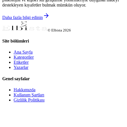
destekleyen kıyafetler bulmak mümkün oluyor.
Daha fazla bilgi edinin
©
Elbista
2026
Site bölümleri
Ana Sayfa
Kategoriler
Etiketler
Yazarlar
Genel sayfalar
Hakkımızda
Kullanım Şartları
Gizlilik Politikası