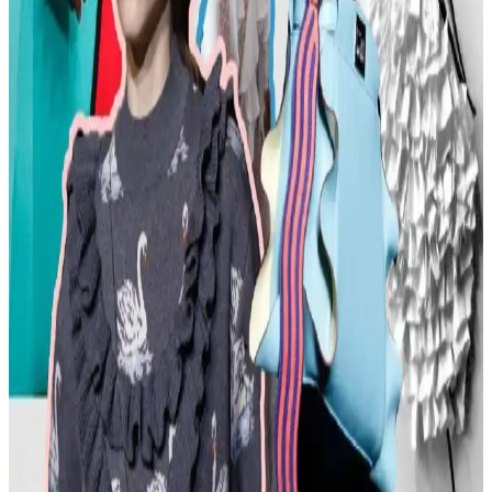
Kemer Tokalarının Moda ve Kültürel Anlamları:
Şehir ve Kırsal Alanlarda Algı Farkları
Kemer tokaları, kırsal ve şehir kültürlerinde farklı anlamlar taşır.
Kırsal bölgelerde başarı simgesi olan büyük tokalar, şehirlerde sade
ve uyumlu tasarımlarla tercih edilir. Stil ve özgüven belirleyicidir.
Moda Mikrotrendleri: Geçmişten Günümüze Sevilen
ve Hâlâ Tercih Edilen Parçalar
Moda mikrotrendleri genellikle kısa ömürlü olsa da bazı parçalar,
nostalji ve kişisel stil nedeniyle uzun yıllar tercih edilmeye devam
ediyor. Bu yazı, Reddit deneyimleriyle bu trendleri inceliyor.
Kavisli Vücut Tipleri İçin Doğru Kumaş ve
Kesimlerle Yapısal Moda Rehberi
Kavisli vücut tiplerine uygun yapısal moda seçimlerinde doğru
kumaş, kesim ve stil detayları önemlidir. Terzi hizmeti ve uygun
markalarla estetik ve rahat kıyafetler elde edilir.
Günlük Moda Soruları ve Pratik Stil Önerileri: