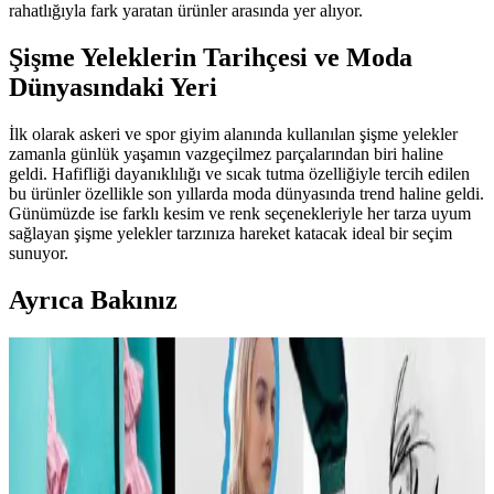
rahatlığıyla fark yaratan ürünler arasında yer alıyor.
Şişme Yeleklerin Tarihçesi ve Moda
Dünyasındaki Yeri
İlk olarak askeri ve spor giyim alanında kullanılan şişme yelekler
zamanla günlük yaşamın vazgeçilmez parçalarından biri haline
geldi. Hafifliği dayanıklılığı ve sıcak tutma özelliğiyle tercih edilen
bu ürünler özellikle son yıllarda moda dünyasında trend haline geldi.
Günümüzde ise farklı kesim ve renk seçenekleriyle her tarza uyum
sağlayan şişme yelekler tarzınıza hareket katacak ideal bir seçim
sunuyor.
Ayrıca Bakınız
Carolyn Bessette Kennedy Stili ve 90'lar
Minimalizminin Günümüzdeki Yansımaları
Carolyn Bessette Kennedy'nin 90'lar minimalizmini yansıtan stili,
fiziksel özelliklere dayalı popülerliği ve aşırı yüceltilmesiyle
tartışılıyor. Günümüzde moda daha fazla bireysellik ve çeşitlilik