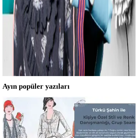
Kesimlerle Yapısal Moda Rehberi
Kavisli vücut tiplerine uygun yapısal moda seçimlerinde doğru
kumaş, kesim ve stil detayları önemlidir. Terzi hizmeti ve uygun
markalarla estetik ve rahat kıyafetler elde edilir.
Günlük Moda Soruları ve Pratik Stil Önerileri:
Rahatlık ve Şıklık Dengesi
Moda ve stil, kişisel tercihler ve çevresel ihtiyaçlarla şekillenir. Ev
giyimi, iş görüşmesi, mevsimlik kıyafetler ve vücut tipine uygun
önerilerle günlük şıklık ve rahatlık dengelenir.
Ayın popüler yazıları