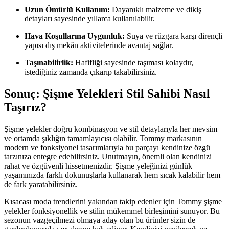
Uzun Ömürlü Kullanım:
Dayanıklı malzeme ve dikiş
detayları sayesinde yıllarca kullanılabilir.
Hava Koşullarına Uygunluk:
Suya ve rüzgara karşı dirençli
yapısı dış mekân aktivitelerinde avantaj sağlar.
Taşınabilirlik:
Hafifliği sayesinde taşıması kolaydır,
istediğiniz zamanda çıkarıp takabilirsiniz.
Sonuç: Şişme Yelekleri Stil Sahibi Nasıl
Taşırız?
Şişme yelekler doğru kombinasyon ve stil detaylarıyla her mevsim
ve ortamda şıklığın tamamlayıcısı olabilir. Tommy markasının
modern ve fonksiyonel tasarımlarıyla bu parçayı kendinize özgü
tarzınıza entegre edebilirsiniz. Unutmayın, önemli olan kendinizi
rahat ve özgüvenli hissetmenizdir. Şişme yeleğinizi günlük
yaşamınızda farklı dokunuşlarla kullanarak hem sıcak kalabilir hem
de fark yaratabilirsiniz.
Kısacası moda trendlerini yakından takip edenler için Tommy şişme
yelekler fonksiyonellik ve stilin mükemmel birleşimini sunuyor. Bu
sezonun vazgeçilmezi olmaya aday olan bu ürünler sizin de