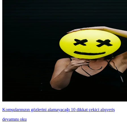
Komşularınızın gözlerini alamayacağı 10 dikkat çekici alışveriş
devamını oku