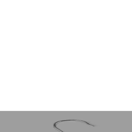
 Yaka Gömlek Seçenekleri
ir yaka gömlekler; chambray kumaş, Columbia sun-shirt ve Truewerk gibi 
itliliğinin İncelenmesi