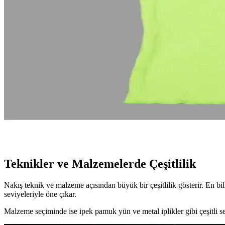
Dört renk seçeneğiyle modern tasarıma sahip erkek eşofman altları, ferm
İşlemeli Yelek Modelleri: Tasarım, Teknikler ve Mo
İşlemeli yelekler, doğal kumaşlar ve çeşitli motiflerle tasarlanır. El 
Krem Rengi Yağmurluklarda Nakış Tekniklerinin Moda
Krem rengi yağmurluklarda nakış teknikleri, sade parçaları estetik ve f
Esa Moda Neon Yeşil Papatya Nakışlı Fıtıllı Kaşkorse 
Esa Moda'nın neon yeşil papatya nakışlı fıtıllı kaşkorse tişörtü, pamuk-
Teknikler ve Malzemelerde Çeşitlilik
Nakış teknik ve malzeme açısından büyük bir çeşitlilik gösterir. En bil
seviyeleriyle öne çıkar.
Malzeme seçiminde ise ipek pamuk yün ve metal iplikler gibi çeşitli seç