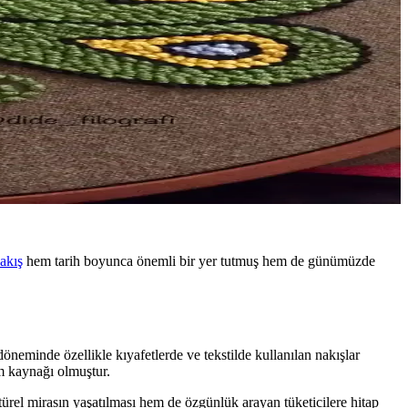
akış
hem tarih boyunca önemli bir yer tutmuş hem de günümüzde
döneminde özellikle kıyafetlerde ve tekstilde kullanılan nakışlar
am kaynağı olmuştur.
rel mirasın yaşatılması hem de özgünlük arayan tüketicilere hitap