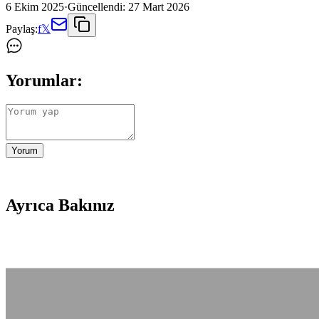
6 Ekim 2025
·
Güncellendi:
27 Mart 2026
Paylaş:
f
𝕏
Yorumlar:
Yorum
Ayrıca Bakınız
Mavi Yakalı Erkekler İçin Dayanıklı ve Fonksiyonel
Mavi yakalı erkekler için iş ortamına uygun, dayanıklı ve nefes alabil
Pakistanlı Eid Kıyafetleri: Kültürel Miras ve Moda Çeş