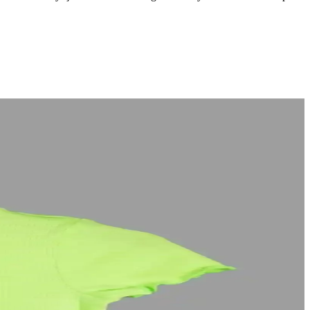
markalarla şıklık ve işlevselliği bir arada sunar.
terimi Pakistan modasıyla tam örtüşmez. Geleneksel kıyafetler
, hareket özgürlüğü sağlar.
h edilir.