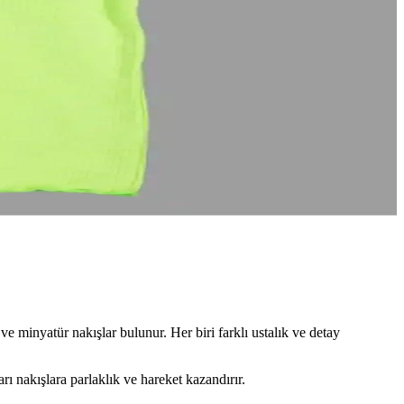
rahat ve dayanıklı ürünler.
nlük hem özel kullanıma uygun şık ve estetik ürünlerdir.
tilinizi kişiselleştirin ve modaya özgünlük katın.
 tasarımıyla yaz için ideal konfor sunar.
 ve minyatür nakışlar bulunur. Her biri farklı ustalık ve detay
rı nakışlara parlaklık ve hareket kazandırır.