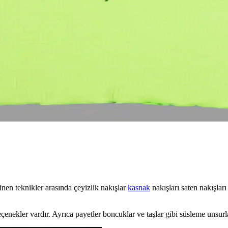
aralı cepleri ve nakış detaylarıyla spor ve günlük kullanım için ideal, 
da Dünyasındaki Önemi
nakışı, makine nakışı ve karma tekniklerle hazırlanan bu yelekler, hem gü
 ve Stil Üzerindeki Etkisi
onksiyonel açıdan zenginleştirir. Makine nakışı ve boncuk detaylarıyla s
Tişört - Şıklık ve Konfor
elastan karışımıyla esnek, nefes alabilir ve şık. Kısa kollu, bisiklet yaka
inen teknikler arasında çeyizlik nakışlar
kasnak
nakışları saten nakışları
enekler vardır. Ayrıca payetler boncuklar ve taşlar gibi süsleme unsurla