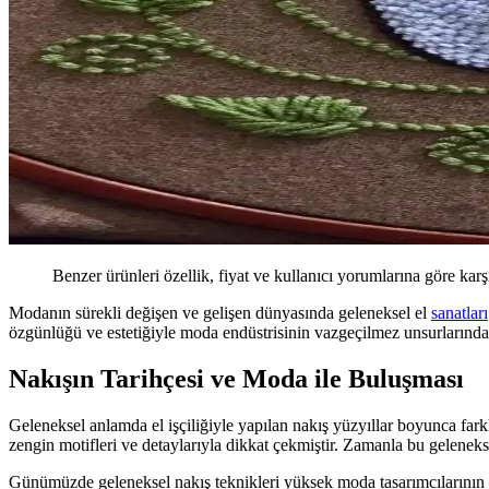
Benzer ürünleri özellik, fiyat ve kullanıcı yorumlarına göre karş
Modanın sürekli değişen ve gelişen dünyasında geleneksel el
sanatları
özgünlüğü ve estetiğiyle moda endüstrisinin vazgeçilmez unsurlarından 
Nakışın Tarihçesi ve Moda ile Buluşması
Geleneksel anlamda el işçiliğiyle yapılan nakış yüzyıllar boyunca farkl
zengin motifleri ve detaylarıyla dikkat çekmiştir. Zamanla bu geleneks
Günümüzde geleneksel nakış teknikleri yüksek moda tasarımcılarının 