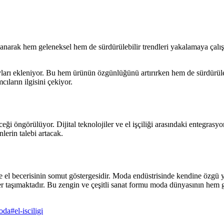
anarak hem geleneksel hem de sürdürülebilir trendleri yakalamaya çalışıyo
yları ekleniyor. Bu hem ürünün özgünlüğünü artırırken hem de sürdürüle
ıların ilgisini çekiyor.
 öngörülüyor. Dijital teknolojiler ve el işçiliği arasındaki entegrasyo
lerin talebi artacak.
ve el becerisinin somut göstergesidir. Moda endüstrisinde kendine özgü
ğer taşımaktadır. Bu zengin ve çeşitli sanat formu moda dünyasının he
moda
#
el-isciligi