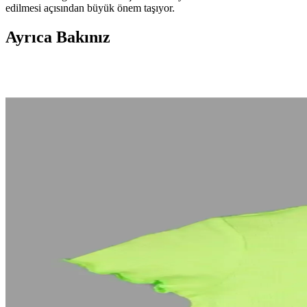
edilmesi açısından büyük önem taşıyor.
Ayrıca Bakınız
Mavi Yakalı Erkekler İçin Dayanıklı ve Fonksiyonel
Mavi yakalı erkekler için iş ortamına uygun, dayanıklı ve nefes alabil
Pakistanlı Eid Kıyafetleri: Kültürel Miras ve Moda Çeş
Pakistanlı Eid kıyafetleri, zengin nakışları ve canlı renkleriyle kültüre
bayramlarda aidiyet duygusunu güçlendirir.
Cigit Nakışlı Mevsimlik Bebek Zıbın Takımı 0-3 Yaş 
Cigit markasının nakışlı mevsimlik zıbın takımı, %97 pamuk ve elastan
Ixir Nakış Armalı Mevsimlik Erkek Mont ve Ceket: Ş
Şık nakış detayları ve dayanıklı kumaşıyla Ixir erkek mont ve ceket, rah
Erkek Çok Renkli Fermarlı Nakış Detaylı Düz Paça Eş