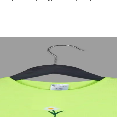
 Yaka Gömlek Seçenekleri
ir yaka gömlekler; chambray kumaş, Columbia sun-shirt ve Truewerk gibi 
itliliğinin İncelenmesi
l mirası yansıtır. Moda sektöründe model çeşitliliği sınırlıdır ve 'desi' 
Konfor ve Şıklık Sunar
 içeriğiyle bebeklerin hassas cildine uygun, kolay bakım ve şıklık sunar
ık ve Fonksiyonel Tasarım
atlık ve stil sunar. Türkiye üretimi, pratik kullanımıyla her mevsim terci
ofman Altı Paketi 4'lü Set