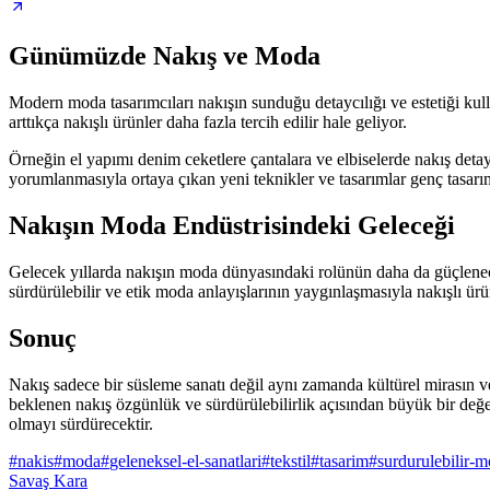
Günümüzde Nakış ve Moda
Modern moda tasarımcıları nakışın sunduğu detaycılığı ve estetiği kull
arttıkça nakışlı ürünler daha fazla tercih edilir hale geliyor.
Örneğin el yapımı denim ceketlere çantalara ve elbiselerde nakış deta
yorumlanmasıyla ortaya çıkan yeni teknikler ve tasarımlar genç tasarımc
Nakışın Moda Endüstrisindeki Geleceği
Gelecek yıllarda nakışın moda dünyasındaki rolünün daha da güçleneceği
sürdürülebilir ve etik moda anlayışlarının yaygınlaşmasıyla nakışlı ürün
Sonuç
Nakış sadece bir süsleme sanatı değil aynı zamanda kültürel mirasın 
beklenen nakış özgünlük ve sürdürülebilirlik açısından büyük bir de
olmayı sürdürecektir.
#
nakis
#
moda
#
geleneksel-el-sanatlari
#
tekstil
#
tasarim
#
surdurulebilir-
Savaş Kara