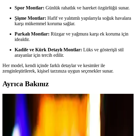
Spor Montlar:
Günlük rahatlık ve hareket özgürlüğü sunar.
Şişme Montlar:
Hafif ve yalıtımlı yapılarıyla soğuk havalara
karşı mükemmel koruma sağlar.
Parkalı Montlar:
Rüzgar ve yağmura karşı ek koruma için
idealdir.
Kadife ve Kürk Detaylı Montlar:
Lüks ve gösterişli stil
arayanlar için tercih edilir.
Her model, kendi içinde farklı detaylar ve kesimler ile
zenginleştirilerek, kişisel tarzınıza uygun seçenekler sunar.
Ayrıca Bakınız
Nubuk Mont Bakımı ve Temizliği İçin Detaylı
Rehber ve İpuçları
Nubuk montların bakımı ve temizliği için temel kurallar, doğru
ürünler ve dikkat edilmesi gerekenler hakkında detaylı bilgiler. Uzun
ömürlü ve yeni gibi görünmesini sağlayın.