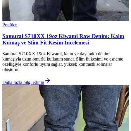
Popüler
Samurai S710XX 19oz Kiwami Raw Denim: Kalın
Kumaş ve Slim Fit Kesim İncelemesi
Samurai S710XX 19oz Kiwami, kalın ve dayanıklı denim
kumaşıyla uzun ömürlü kullanım sunar. Slim fit kesimi ve esneme
özelliğiyle konforlu uyum sağlar, yüksek kontrastlı solmalar
oluşturur.
Daha fazla bilgi edinin