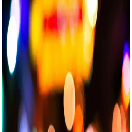
Erkek Çocuklar İçin Kış Montu Seçerken Dikkat
Edilmesi Gerekenler ve En İyi Modeller
Erkek çocuklar için uygun mont seçimi, ısı yalıtımı, su geçirmezlik,
dayanıklılık ve şıklık gibi faktörleri göz önüne alarak yapılmalı.
Doğru mont, onların konforu ve sağlığı için önemlidir.
Regular Kalıp Nedir ve Mont Seçiminde Neden
Tercih Edilir
Regular kalıp, rahat ve klasik kesim anlamına gelir. Montlerde
kullanımı, hareket özgürlüğü ve estetik uyumu sağlar. Günlük ve şık
kombinlerde tercih edilen bu kesim, beden uyumu ve konfor sunar.
Beyaz Şişme Mont Seçimi ve Kombinasyonlarıyla
Kışa Şıklık Katın
Beyaz şişme montlar, kışın şıklık ve fonksiyonelliği bir arada sunar.
Moda trendleri, kullanım ipuçları ve uygun modellerle kış
gardırobunuzu yenileyin.
Mont Yıkama ve Bakım Rehberi: Uzman Tavsiyeleri