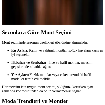
Arada Sunan Trend Kış Giyim Parçası
Parlak şişme montlar, kadınların kış gardırobunda hem şıklık hem de
sıcaklık sağlayan popüler tercihtir. Farklı stiller ve kombinasyon
önerileriyle trendi yakalayın.
Sezonlara Göre Mont Seçimi
Mont seçiminde sezonun özellikleri göz önüne alınmalıdır:
Kış Ayları:
Kalın ve yalıtımlı montlar, soğuk havalara karşı en
iyi seçenektir.
İlkbahar ve Sonbahar:
İnce ve hafif montlar, mevsim
geçişlerinde rahatlık sağlar.
Yaz Ayları:
Yazlık montlar veya ceket tarzındaki hafif
modeller tercih edilmelidir.
Her mevsim için uygun mont seçimi, şıklığınızı korurken aynı
zamanda konforunuzdan da ödün vermemenizi sağlar.
Moda Trendleri ve Montler