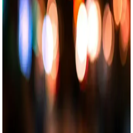
ve Doğru Yöntemler
Montlerin doğru yıkama ve bakım yöntemleriyle ömrünü uzatın.
Etiket talimatlarına uyun, uygun temizlik ve saklama yöntemleriyle
formunu koruyun, kış aylarında şıklığınız ve konforunuz için önemli
detaylar.
Erkekler İçin Su Geçirmez Montler: Kış ve
Yağmurlu Havalara Uygun Şık ve Fonksiyonel
Seçenekler
Erkekler için su geçirmez montler, hava koşullarına karşı koruma
sağlar, şıklık ve fonksiyonellik sunar. Farklı modeller ve
teknolojilerle, doğru seçim yapmanız için ipuçları içerir.
Kadın Tesettür Uzun Mont Modelleri ve Stil
Önerileri 2024
Kadın tesettür modasında uzun montlar, şıklık ve rahatlığı bir arada
sunar. Farklı modeller ve stil ipuçlarıyla modaya uygun ve konforlu
kombinler yapabilirsiniz.
Parlak Şişme Mont Kadın: Şıklık ve Konforu Bir