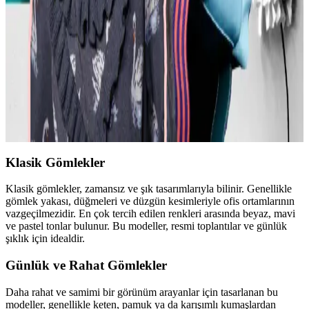
Kavisli vücut tiplerine uygun yapısal moda seçimlerinde doğru
kumaş, kesim ve stil detayları önemlidir. Terzi hizmeti ve uygun
markalarla estetik ve rahat kıyafetler elde edilir.
Günlük Moda Soruları ve Pratik Stil Önerileri:
Rahatlık ve Şıklık Dengesi
Moda ve stil, kişisel tercihler ve çevresel ihtiyaçlarla şekillenir. Ev
giyimi, iş görüşmesi, mevsimlik kıyafetler ve vücut tipine uygun
önerilerle günlük şıklık ve rahatlık dengelenir.
Klasik Gömlekler
Klasik gömlekler, zamansız ve şık tasarımlarıyla bilinir. Genellikle
gömlek yakası, düğmeleri ve düzgün kesimleriyle ofis ortamlarının
vazgeçilmezidir. En çok tercih edilen renkleri arasında beyaz, mavi
ve pastel tonlar bulunur. Bu modeller, resmi toplantılar ve günlük
şıklık için idealdir.
Günlük ve Rahat Gömlekler
Daha rahat ve samimi bir görünüm arayanlar için tasarlanan bu
modeller, genellikle keten, pamuk ya da karışımlı kumaşlardan