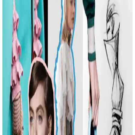
Carolyn Bessette Kennedy'nin 90'lar minimalizmini yansıtan stili,
fiziksel özelliklere dayalı popülerliği ve aşırı yüceltilmesiyle
tartışılıyor. Günümüzde moda daha fazla bireysellik ve çeşitlilik
arıyor.
Günlük Moda Soruları ve Stil Önerileri: Vücut
Tipine Uygun Kombinasyonlar ve Ayakkabı Seçimi
Moda ve stil, kişisel tercihlere göre şekillenir. Vücut tipine uygun
kıyafet seçimi, günlük kombin önerileri ve rahat ayakkabı
markalarıyla şıklığı yakalayın. İkinci el lüks ürün alımında dikkat
edilmesi gerekenler burada.
Kadın Modasında Beden Tipi, Sürdürülebilirlik ve
Mevsime Uygun Stil Önerileri
Kadın modasında beden tipine uygun kıyafet seçimi, sürdürülebilir
markalar ve mevsimsel kombin önerileri ele alınmaktadır. Estetik ve
konforu birleştiren pratik stil yaklaşımları sunulmaktadır.
Kadın Moda Tavsiyeleri: Günlük Stil Önerileri,
Vücut Şekline Uygun Giysiler ve Kombin İpuçları