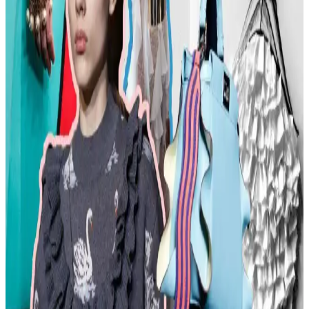
Kadın modasında renk uyumu, vücut şekline uygun giysiler, rahat
ayakkabılar ve aksesuar seçimi gibi konularda pratik öneriler
sunulmaktadır. Stil ikonlarından ilham alınarak sürdürülebilir moda
tercihleri vurgulanıyor.
Kemer Tokalarının Moda ve Kültürel Anlamları:
Şehir ve Kırsal Alanlarda Algı Farkları
Kemer tokaları, kırsal ve şehir kültürlerinde farklı anlamlar taşır.
Kırsal bölgelerde başarı simgesi olan büyük tokalar, şehirlerde sade
ve uyumlu tasarımlarla tercih edilir. Stil ve özgüven belirleyicidir.
Moda Mikrotrendleri: Geçmişten Günümüze Sevilen
ve Hâlâ Tercih Edilen Parçalar
Moda mikrotrendleri genellikle kısa ömürlü olsa da bazı parçalar,
nostalji ve kişisel stil nedeniyle uzun yıllar tercih edilmeye devam
ediyor. Bu yazı, Reddit deneyimleriyle bu trendleri inceliyor.
Kavisli Vücut Tipleri İçin Doğru Kumaş ve
Kesimlerle Yapısal Moda Rehberi