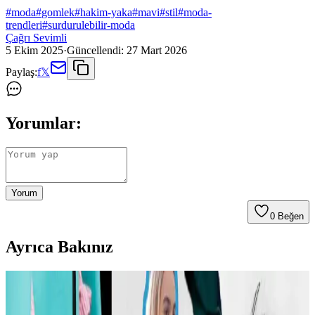
#
moda
#
gomlek
#
hakim-yaka
#
mavi
#
stil
#
moda-
trendleri
#
surdurulebilir-moda
Çağrı Sevimli
5 Ekim 2025
·
Güncellendi:
27 Mart 2026
Paylaş:
f
𝕏
Yorumlar:
Yorum
0
Beğen
Ayrıca Bakınız
Carolyn Bessette Kennedy Stili ve 90'lar
Minimalizminin Günümüzdeki Yansımaları