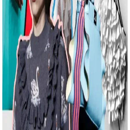
tercihleri vurgulanıyor.
Kemer Tokalarının Moda ve Kültürel Anlamları:
Şehir ve Kırsal Alanlarda Algı Farkları
Kemer tokaları, kırsal ve şehir kültürlerinde farklı anlamlar taşır.
Kırsal bölgelerde başarı simgesi olan büyük tokalar, şehirlerde sade
ve uyumlu tasarımlarla tercih edilir. Stil ve özgüven belirleyicidir.
Moda Mikrotrendleri: Geçmişten Günümüze Sevilen
ve Hâlâ Tercih Edilen Parçalar
Moda mikrotrendleri genellikle kısa ömürlü olsa da bazı parçalar,
nostalji ve kişisel stil nedeniyle uzun yıllar tercih edilmeye devam
ediyor. Bu yazı, Reddit deneyimleriyle bu trendleri inceliyor.
Kavisli Vücut Tipleri İçin Doğru Kumaş ve
Kesimlerle Yapısal Moda Rehberi
Kavisli vücut tiplerine uygun yapısal moda seçimlerinde doğru
kumaş, kesim ve stil detayları önemlidir. Terzi hizmeti ve uygun
markalarla estetik ve rahat kıyafetler elde edilir.