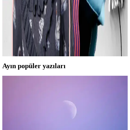
kumaş, kesim ve stil detayları önemlidir. Terzi hizmeti ve uygun
markalarla estetik ve rahat kıyafetler elde edilir.
Günlük Moda Soruları ve Pratik Stil Önerileri:
Rahatlık ve Şıklık Dengesi
Moda ve stil, kişisel tercihler ve çevresel ihtiyaçlarla şekillenir. Ev
giyimi, iş görüşmesi, mevsimlik kıyafetler ve vücut tipine uygun
önerilerle günlük şıklık ve rahatlık dengelenir.
Ayın popüler yazıları