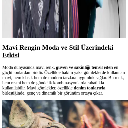
Günlük Moda Soruları ve Pratik Stil Önerileri:
Rahatlık ve Şıklık Dengesi
Moda ve stil, kişisel tercihler ve çevresel ihtiyaçlarla şekillenir. Ev
giyimi, iş görüşmesi, mevsimlik kıyafetler ve vücut tipine uygun
önerilerle günlük şıklık ve rahatlık dengelenir.
Mavi Rengin Moda ve Stil Üzerindeki
Etkisi
Moda dünyasında mavi renk,
güven ve sakinliği temsil eden
en
güçlü tonlardan biridir. Özellikle hakim yaka gömleklerde kullanılan
mavi, hem klasik hem de modern tarzlara uygunluk sağlar. Bu renk,
hem resmi hem de gündelik kombinasyonlarda rahatlıkla
kullanılabilir. Mavi gömlekler, özellikle
denim tonlarıyla
birleştiğinde, genç ve dinamik bir görünüm ortaya çıkar.