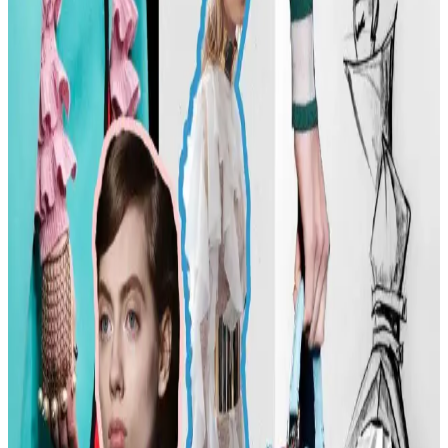
tartışılıyor. Günümüzde moda daha fazla bireysellik ve çeşitlilik
arıyor.
Günlük Moda Soruları ve Stil Önerileri: Vücut
Tipine Uygun Kombinasyonlar ve Ayakkabı Seçimi
Moda ve stil, kişisel tercihlere göre şekillenir. Vücut tipine uygun
kıyafet seçimi, günlük kombin önerileri ve rahat ayakkabı
markalarıyla şıklığı yakalayın. İkinci el lüks ürün alımında dikkat
edilmesi gerekenler burada.
Kadın Modasında Beden Tipi, Sürdürülebilirlik ve
Mevsime Uygun Stil Önerileri
Kadın modasında beden tipine uygun kıyafet seçimi, sürdürülebilir
markalar ve mevsimsel kombin önerileri ele alınmaktadır. Estetik ve
konforu birleştiren pratik stil yaklaşımları sunulmaktadır.
Kadın Moda Tavsiyeleri: Günlük Stil Önerileri,
Vücut Şekline Uygun Giysiler ve Kombin İpuçları
Kadın modasında renk uyumu, vücut şekline uygun giysiler, rahat
ayakkabılar ve aksesuar seçimi gibi konularda pratik öneriler
sunulmaktadır. Stil ikonlarından ilham alınarak sürdürülebilir moda