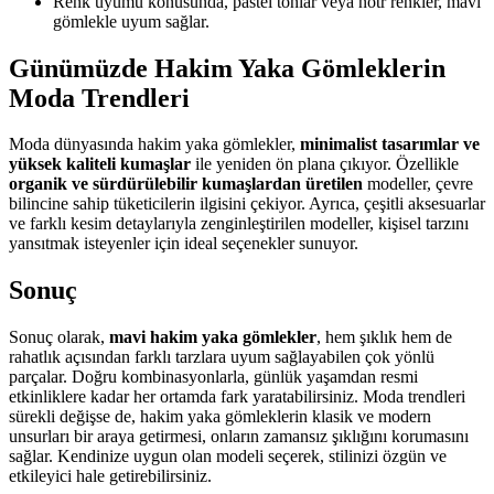
Renk uyumu konusunda, pastel tonlar veya nötr renkler, mavi
gömlekle uyum sağlar.
Günümüzde Hakim Yaka Gömleklerin
Moda Trendleri
Moda dünyasında hakim yaka gömlekler,
minimalist tasarımlar ve
yüksek kaliteli kumaşlar
ile yeniden ön plana çıkıyor. Özellikle
organik ve sürdürülebilir kumaşlardan üretilen
modeller, çevre
bilincine sahip tüketicilerin ilgisini çekiyor. Ayrıca, çeşitli aksesuarlar
ve farklı kesim detaylarıyla zenginleştirilen modeller, kişisel tarzını
yansıtmak isteyenler için ideal seçenekler sunuyor.
Sonuç
Sonuç olarak,
mavi hakim yaka gömlekler
, hem şıklık hem de
rahatlık açısından farklı tarzlara uyum sağlayabilen çok yönlü
parçalar. Doğru kombinasyonlarla, günlük yaşamdan resmi
etkinliklere kadar her ortamda fark yaratabilirsiniz. Moda trendleri
sürekli değişse de, hakim yaka gömleklerin klasik ve modern
unsurları bir araya getirmesi, onların zamansız şıklığını korumasını
sağlar. Kendinize uygun olan modeli seçerek, stilinizi özgün ve
etkileyici hale getirebilirsiniz.