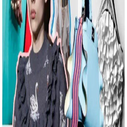
Kadın modasında renk uyumu, vücut şekline uygun giysiler, rahat
ayakkabılar ve aksesuar seçimi gibi konularda pratik öneriler
sunulmaktadır. Stil ikonlarından ilham alınarak sürdürülebilir moda
tercihleri vurgulanıyor.
Kemer Tokalarının Moda ve Kültürel Anlamları:
Şehir ve Kırsal Alanlarda Algı Farkları
Kemer tokaları, kırsal ve şehir kültürlerinde farklı anlamlar taşır.
Kırsal bölgelerde başarı simgesi olan büyük tokalar, şehirlerde sade
ve uyumlu tasarımlarla tercih edilir. Stil ve özgüven belirleyicidir.
Moda Mikrotrendleri: Geçmişten Günümüze Sevilen
ve Hâlâ Tercih Edilen Parçalar
Moda mikrotrendleri genellikle kısa ömürlü olsa da bazı parçalar,
nostalji ve kişisel stil nedeniyle uzun yıllar tercih edilmeye devam
ediyor. Bu yazı, Reddit deneyimleriyle bu trendleri inceliyor.
Kavisli Vücut Tipleri İçin Doğru Kumaş ve
Kesimlerle Yapısal Moda Rehberi
Kavisli vücut tiplerine uygun yapısal moda seçimlerinde doğru