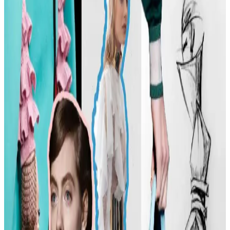
Carolyn Bessette Kennedy'nin 90'lar minimalizmini yansıtan stili,
fiziksel özelliklere dayalı popülerliği ve aşırı yüceltilmesiyle
tartışılıyor. Günümüzde moda daha fazla bireysellik ve çeşitlilik
arıyor.
Günlük Moda Soruları ve Stil Önerileri: Vücut
Tipine Uygun Kombinasyonlar ve Ayakkabı Seçimi
Moda ve stil, kişisel tercihlere göre şekillenir. Vücut tipine uygun
kıyafet seçimi, günlük kombin önerileri ve rahat ayakkabı
markalarıyla şıklığı yakalayın. İkinci el lüks ürün alımında dikkat
edilmesi gerekenler burada.
Kadın Modasında Beden Tipi, Sürdürülebilirlik ve
Mevsime Uygun Stil Önerileri
Kadın modasında beden tipine uygun kıyafet seçimi, sürdürülebilir
markalar ve mevsimsel kombin önerileri ele alınmaktadır. Estetik ve
konforu birleştiren pratik stil yaklaşımları sunulmaktadır.
Kadın Moda Tavsiyeleri: Günlük Stil Önerileri,
Vücut Şekline Uygun Giysiler ve Kombin İpuçları