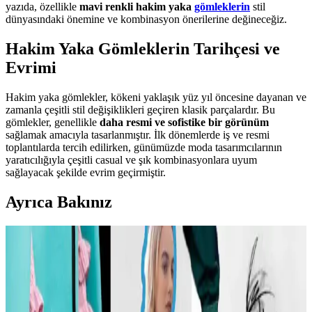
yazıda, özellikle
mavi renkli hakim yaka
gömleklerin
stil
dünyasındaki önemine ve kombinasyon önerilerine değineceğiz.
Hakim Yaka Gömleklerin Tarihçesi ve
Evrimi
Hakim yaka gömlekler, kökeni yaklaşık yüz yıl öncesine dayanan ve
zamanla çeşitli stil değişiklikleri geçiren klasik parçalardır. Bu
gömlekler, genellikle
daha resmi ve sofistike bir görünüm
sağlamak amacıyla tasarlanmıştır. İlk dönemlerde iş ve resmi
toplantılarda tercih edilirken, günümüzde moda tasarımcılarının
yaratıcılığıyla çeşitli casual ve şık kombinasyonlara uyum
sağlayacak şekilde evrim geçirmiştir.
Ayrıca Bakınız
Carolyn Bessette Kennedy Stili ve 90'lar
Minimalizminin Günümüzdeki Yansımaları
Carolyn Bessette Kennedy'nin 90'lar minimalizmini yansıtan stili,
fiziksel özelliklere dayalı popülerliği ve aşırı yüceltilmesiyle