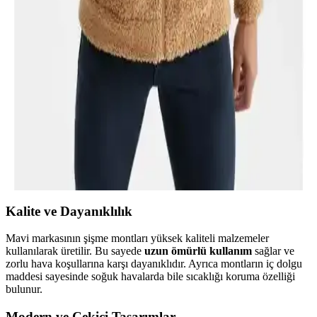
Ixir Erkek Montleri Karşılaştırması: Lacivert Düz ve
Nakış Armalı Krem Modelleri
İki Ixir erkek montu modeli detaylı karşılaştırmasıyla, tasarım,
malzeme ve kullanım özellikleri hakkında bilgi veriyor. Hangi
montun ihtiyaçlarınıza uygun olduğunu keşfedin.
DeFacto Erkek Montları Karşılaştırması: Regular
Fit Dik Yaka ve Peluş Kürklü Şişme Mont
DeFacto'nun erkek mont koleksiyonundaki regular fit dik yaka ve
peluş kürklü şişme montların özellikleri, kullanıcı yorumları ve
kullanım alanları detaylı şekilde karşılaştırılıyor.
Kalite ve Dayanıklılık
Mavi markasının şişme montları yüksek kaliteli malzemeler
kullanılarak üretilir. Bu sayede
uzun ömürlü kullanım
sağlar ve
zorlu hava koşullarına karşı dayanıklıdır. Ayrıca montların iç dolgu
maddesi sayesinde soğuk havalarda bile sıcaklığı koruma özelliği
bulunur.
Modern ve Çekici Tasarımlar