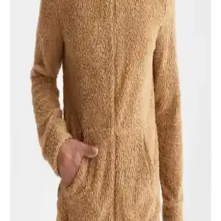
Emay-D Erkek İç Kürklü Kapüşonlu Mont:
Modern ve Fonksiyonel Kış Giyim Seçeneği
Emay-D Erkek İç Kürklü Kapüşonlu Mont, şık ve kullanışlı
tasarımıyla soğuk havalarda üstün koruma sağlar. Çıkarılabilir
kapüşon ve yüksek ısı yalıtımıyla konfor sunar, günlük ve şehir
yaşamına uygun ideal bir kış montudur.
Jack & Jones Copenhag Puffer Montu Erkekler İçin
Fonksiyonel ve Şık Kış Giyim Ürünü
Jack & Jones Copenhag Puffer Mont, hafif, su geçirmez ve sıcak
tutan özellikleriyle erkekler için şık ve fonksiyonel bir kış giyim
ürünüdür. Modern tasarımıyla günlük ve outdoor kullanıma
uygundur.
Jack & Jones ve Sivaist Erkek Montları
Karşılaştırması: Özellikler ve Kullanıcı Yorumları
Jack & Jones'un hafif, suya dayanıklı montu ile Sivaist'in çok yönlü,
şık ve su-rüzgar geçirmez montunu detaylı karşılaştırıyoruz. Hangi
ürün sizin ihtiyaçlarınıza uygun?