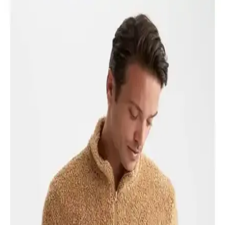
İki Erkek Mont Modelinin Özellikleri ve
Karşılaştırması Detaylı Analizi
İki farklı erkek mont modeli, malzeme, tasarım ve kullanım
özellikleriyle detaylı karşılaştırıldı. Hafif, şık ve dayanıklı seçenekler,
mevsimlik ve soğuk havalara uygun alternatifler sunuyor.
Erkek Montları Karşılaştırması: Siyah Kapüşonlu
ve Haki Kolej Yaka Modelleri
Bu makalede, AVVA'nin siyah kapüşonlu montu ile River Club'un
haki kolej yaka montunu detaylı karşılaştırıyoruz, özelliklerini ve
kullanıcı yorumlarını inceleyerek en uygun seçimi yapmanıza
yardımcı oluyoruz.
Lee Cooper James Erkek Lacivert Mont: Şıklık ve
Fonksiyonelliğin Birleşimi
Lee Cooper James lacivert erkek montu, şık tasarımı, dayanıklı
malzemeleri ve fonksiyonel özellikleriyle kış aylarında ideal bir
tercih sunar. Günlük ve özel kullanımlar için uygun, pratik cepleri ve
ısı yalıtımıyla öne çıkar.