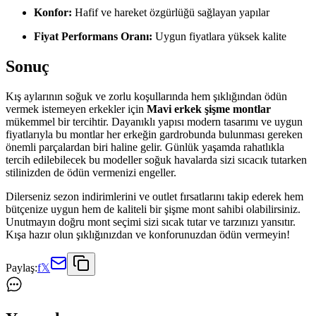
Konfor:
Hafif ve hareket özgürlüğü sağlayan yapılar
Fiyat Performans Oranı:
Uygun fiyatlara yüksek kalite
Sonuç
Kış aylarının soğuk ve zorlu koşullarında hem şıklığından ödün
vermek istemeyen erkekler için
Mavi erkek şişme montlar
mükemmel bir tercihtir. Dayanıklı yapısı modern tasarımı ve uygun
fiyatlarıyla bu montlar her erkeğin gardrobunda bulunması gereken
önemli parçalardan biri haline gelir. Günlük yaşamda rahatlıkla
tercih edilebilecek bu modeller soğuk havalarda sizi sıcacık tutarken
stilinizden de ödün vermenizi engeller.
Dilerseniz sezon indirimlerini ve outlet fırsatlarını takip ederek hem
bütçenize uygun hem de kaliteli bir şişme mont sahibi olabilirsiniz.
Unutmayın doğru mont seçimi sizi sıcak tutar ve tarzınızı yansıtır.
Kışa hazır olun şıklığınızdan ve konforunuzdan ödün vermeyin!
Paylaş:
f
𝕏