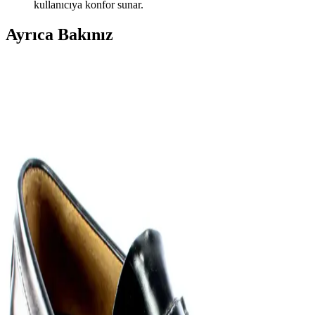
kullanıcıya konfor sunar.
Ayrıca Bakınız
Seyahat ve Günlük Kullanım İçin Deri Renkleri,
Tabanlar ve Modellerle Loafer Seçimi
Loafer ayakkabılar, deri renkleri, taban tipleri ve markalar açısından
değerlendirilerek seyahat ve günlük kullanım için ideal konfor ve
şıklığı sunar. Casual ve resmi kombinlere uygun seçenekler
detaylandırılır.
Beyaz Spor Ayakkabılar Dışında Yazlık Erkek
Ayakkabılarında Renk ve Model Alternatifleri
Yazlık erkek ayakkabılarında beyaz spor ayakkabılar dışındaki
lacivert, kahverengi, süet loaferlar, boat shoes, espadriller ve kanvas
sneakerlar konfor ve şıklık sunar. Nefes alabilen malzemeler tercih
edilmelidir.
Koyu Renk Pantolon ve Gömlekle Uyumlu İş
Ortamı Spor Ayakkabı Seçenekleri