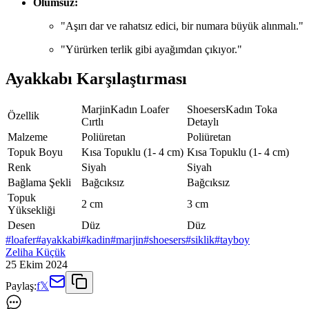
Olumsuz:
"Aşırı dar ve rahatsız edici, bir numara büyük alınmalı."
"Yürürken terlik gibi ayağımdan çıkıyor."
Ayakkabı Karşılaştırması
MarjinKadın Loafer
ShoesersKadın Toka
Özellik
Cırtlı
Detaylı
Malzeme
Poliüretan
Poliüretan
Topuk Boyu
Kısa Topuklu (1- 4 cm)
Kısa Topuklu (1- 4 cm)
Renk
Siyah
Siyah
Bağlama Şekli
Bağcıksız
Bağcıksız
Topuk
2 cm
3 cm
Yüksekliği
Desen
Düz
Düz
#
loafer
#
ayakkabi
#
kadin
#
marjin
#
shoesers
#
siklik
#
tayboy
Zeliha Küçük
25 Ekim 2024
Paylaş:
f
𝕏