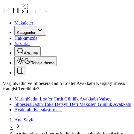
Makaleler
Kategoriler
Hakkımızda
Yazarlar
Ara...
⌘
K
Toggle theme
MarjinKadın ve ShoesersKadın Loafer Ayakkabı Karşılaştırması:
Hangisi Tercihiniz?
MarjinKadın Loafer Cırtlı Günlük Ayakkabı Valsey
ShoesersKadın Toka Detaylı Deri Makosen Günlük Ayakkabı
Ayakkabı Karşılaştırması
Ana Sayfa
marjinkadin-ve-shoeserskadin-loafer-ayakkabi-karsilastirmasi-