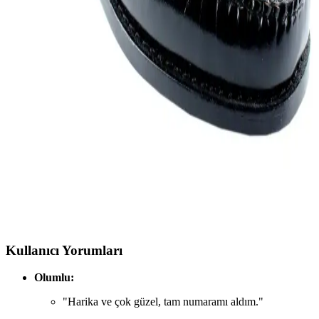
Erkek ayakkabıları, tarzınıza uygun modeller ve güncel trendler ile
günlük, resmi ve spor kullanımlarına göre detaylı seçenekler sunar.
Rugan Loafer Erkek Ayakkabısı: Klasik ve Modern
Tarzların Şık Buluşması
Rugan loafer ayakkabılar, şıklık ve konforu bir araya getirerek erkek
modasında vazgeçilmez bir seçenek haline gelir. Dayanıklı malzeme
ve şık tasarımlarıyla her ortamda tarzınızı yansıtmanızı sağlar.
Loafer Ayakkabılar: Şıklık ve Rahatlığın Buluştuğu
Moda İkonu
Loafer ayakkabılar, şıklık ve rahatlığı bir araya getirerek her tarz ve
atmosferde kullanabileceğiniz zamansız moda ikonu haline gelir.
Kullanıcı Yorumları
Olumlu:
"Harika ve çok güzel, tam numaramı aldım."