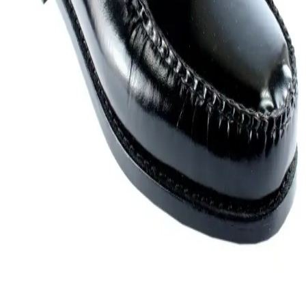
Stil Uyum Önerileri
Loafer ayakkabılar, erkek modasında rahatlık ve çok yönlülüğü bir
araya getirir. Süet ve mat modeller, bordo ve kahverengi tonlarıyla
farklı kombinlere uyum sağlar. Doğru uyum ve stil için ipuçları
sunuluyor.
Erkek Ayakkabı Çeşitleri ve Trendler: Günlük,
Resmi ve Spor Modelleri Rehberi
Erkek ayakkabıları, tarzınıza uygun modeller ve güncel trendler ile
günlük, resmi ve spor kullanımlarına göre detaylı seçenekler sunar.
Rugan Loafer Erkek Ayakkabısı: Klasik ve Modern
Tarzların Şık Buluşması
Rugan loafer ayakkabılar, şıklık ve konforu bir araya getirerek erkek
modasında vazgeçilmez bir seçenek haline gelir. Dayanıklı malzeme
ve şık tasarımlarıyla her ortamda tarzınızı yansıtmanızı sağlar.
Loafer Ayakkabılar: Şıklık ve Rahatlığın Buluştuğu
Moda İkonu
Loafer ayakkabılar, şıklık ve rahatlığı bir araya getirerek her tarz ve