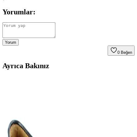
Yorumlar:
Yorum
0
Beğen
Ayrıca Bakınız
Seyahat ve Günlük Kullanım İçin Deri Renkleri,
Tabanlar ve Modellerle Loafer Seçimi
Loafer ayakkabılar, deri renkleri, taban tipleri ve markalar açısından
değerlendirilerek seyahat ve günlük kullanım için ideal konfor ve
şıklığı sunar. Casual ve resmi kombinlere uygun seçenekler
detaylandırılır.
Beyaz Spor Ayakkabılar Dışında Yazlık Erkek