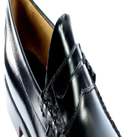
Ayakkabılarında Renk ve Model Alternatifleri
Yazlık erkek ayakkabılarında beyaz spor ayakkabılar dışındaki
lacivert, kahverengi, süet loaferlar, boat shoes, espadriller ve kanvas
sneakerlar konfor ve şıklık sunar. Nefes alabilen malzemeler tercih
edilmelidir.
Koyu Renk Pantolon ve Gömlekle Uyumlu İş
Ortamı Spor Ayakkabı Seçenekleri
Koyu renk pantolon ve gömlekle uyumlu spor ayakkabı seçimi iş
ortamında konfor ve şıklığı bir arada sunar. Beyaz, gri ve koyu
tonlarda sade modeller, New Balance ve Adidas gibi markalar öne
çıkar.
Düz Tabanlılar İçin İlkbahar ve Yaz Aylarında
Rahat ve Destekleyici Ayakkabı Seçenekleri
Düz tabanlılar için ilkbahar ve yaz aylarında konforlu, destekleyici
ve şık ayakkabı seçenekleri; sandalet, loafer ve mary jane
modelleriyle ayak sağlığını korurken stil sunar.
Loafer Ayakkabılar: Modeller, Renk Seçenekleri ve