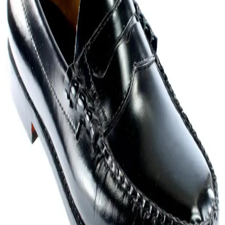
Koyu renk pantolon ve gömlekle uyumlu spor ayakkabı seçimi iş
ortamında konfor ve şıklığı bir arada sunar. Beyaz, gri ve koyu
tonlarda sade modeller, New Balance ve Adidas gibi markalar öne
çıkar.
Düz Tabanlılar İçin İlkbahar ve Yaz Aylarında
Rahat ve Destekleyici Ayakkabı Seçenekleri
Düz tabanlılar için ilkbahar ve yaz aylarında konforlu, destekleyici
ve şık ayakkabı seçenekleri; sandalet, loafer ve mary jane
modelleriyle ayak sağlığını korurken stil sunar.
Loafer Ayakkabılar: Modeller, Renk Seçenekleri ve
Stil Uyum Önerileri
Loafer ayakkabılar, erkek modasında rahatlık ve çok yönlülüğü bir
araya getirir. Süet ve mat modeller, bordo ve kahverengi tonlarıyla
farklı kombinlere uyum sağlar. Doğru uyum ve stil için ipuçları
sunuluyor.
Erkek Ayakkabı Çeşitleri ve Trendler: Günlük,
Resmi ve Spor Modelleri Rehberi