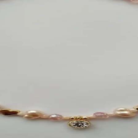
şlık kombinlere kadar geniş bir yelpazede pratik ve uygulanabilir önerile
Arada Sunan Modeller
r ve malzeme seçenekleriyle ebeveynlerin ve çocukların beğenisine sunul
lü Gümüş Kolye Özellikleri ve Kullanım İpuçları
. Uzun ömürlü kullanım için bakım önerileri ve kullanıcı yorumlarıyla, öz
ti Estetik ve Dayanıklı Tasarım
aplama ve özgün tasarımıyla öne çıkar. Renk ve tarz seçenekleriyle uz
lı Hediye Seçeneği
klılığıyla öne çıkar. Hediye kutusunda, kolye ve küpe ile şıklığa yeni b
ik İnceleme ve Özellikleri
liği, paslanmaz çelikten üretilmiş olup, dayanıklı ve anti alerjik özel