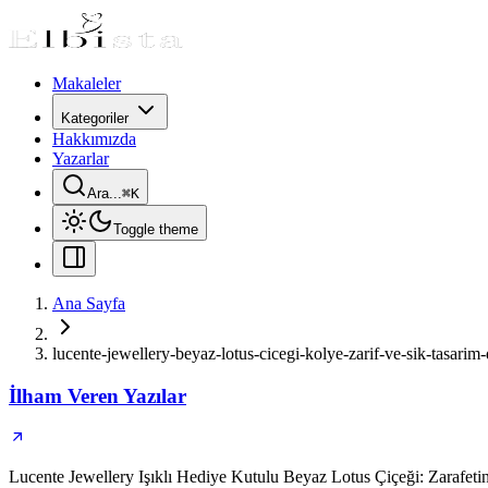
Makaleler
Kategoriler
Hakkımızda
Yazarlar
Ara...
⌘
K
Toggle theme
Ana Sayfa
lucente-jewellery-beyaz-lotus-cicegi-kolye-zarif-ve-sik-tasari
İlham Veren Yazılar
Lucente Jewellery Işıklı Hediye Kutulu Beyaz Lotus Çiçeği: Zarafeti