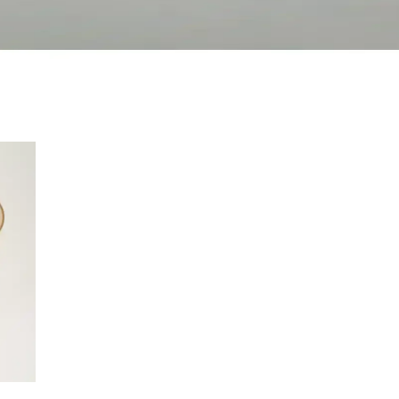
lye - Zarif ve Dayanıklı Takı Seçeneği
rde zarif bir görünüm sağlar, dayanıklı malzemeleriyle uzun ömürlü kull