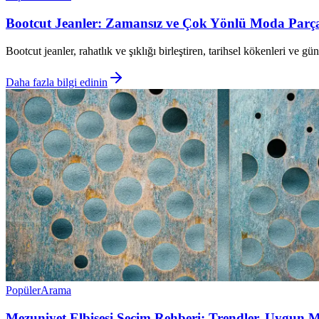
Bootcut Jeanler: Zamansız ve Çok Yönlü Moda Parça
Bootcut jeanler, rahatlık ve şıklığı birleştiren, tarihsel kökenleri ve
Daha fazla bilgi edinin
Popüler
Arama
Mezuniyet Elbisesi Seçim Rehberi: Trendler, Uygun Mo