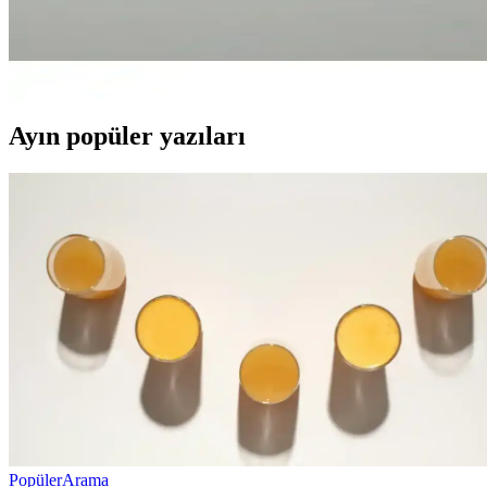
Fata Morgana Beyaz Pırıltı Uçlu Barok İnci Kalpli Ko
Bu şık kolye, inci detayları ve uzun tasarımıyla günlük ve özel günle
Ayın popüler yazıları
Popüler
Arama