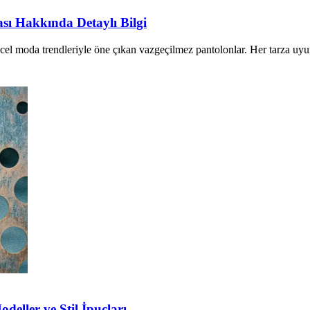
sı Hakkında Detaylı Bilgi
 güncel moda trendleriyle öne çıkan vazgeçilmez pantolonlar. Her tarza uy
deller ve Stil İpuçları