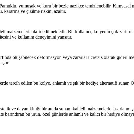
Pamuklu, yumuşak ve kuru bir bezle nazikçe temizlenebilir. Kimyasal m
 kararma ve çizilme riskini azaltır.
i malzemeleri takdir edilmektedir. Bir kullanıcı, kolyenin çok zarif old
tesini ve kullanım deneyimini yansıtır.
rfında oluşabilecek deformasyon veya zararlar ücretsiz olarak giderilme
ştır.
 tercih edilen bu kolye, anlamlı ve şık bir hediye alternatifi sunar. Öz
tik ve dayanıklılığı bir arada sunan, kaliteli malzemelerle tasarlanmış 
lite barındıran bu ürün, özel günlerde anlamlı ve kalıcı bir hediye olma