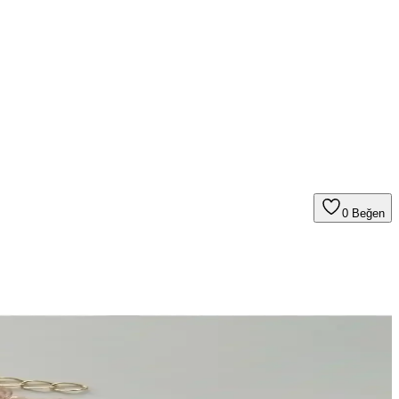
0
Beğen
lı pratik öneriler sunuluyor. Stil ipuçları ve trendlerle uyumlu