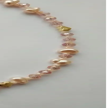
r sunuyor. Kişisel stil oluşturma sürecine rehberlik ediyor.
uyor.
el günlerinizde ve günlük şıklığınızda tercih edebilirsiniz.
un ömürlü şıklık sunar.
ir boyut katın.
likleriyle öne çıkar. Esnek tasarımıyla her bileğe uyum sağlar ve bakım