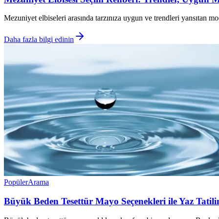
Mezuniyet elbiseleri arasında tarzınıza uygun ve trendleri yansıtan m
Daha fazla bilgi edinin
Popüler
Arama
Büyük Beden Tesettür Mayo Seçenekleri ile Yaz Tatilin