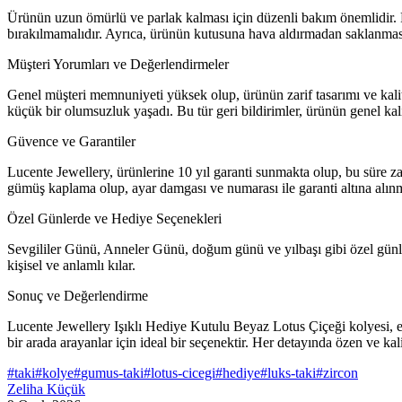
Ürünün uzun ömürlü ve parlak kalması için düzenli bakım önemlidir. 
bırakılmamalıdır. Ayrıca, ürünün kutusuna hava aldırmadan saklanması,
Müşteri Yorumları ve Değerlendirmeler
Genel müşteri memnuniyeti yüksek olup, ürünün zarif tasarımı ve kalitel
küçük bir olumsuzluk yaşadı. Bu tür geri bildirimler, ürünün genel kali
Güvence ve Garantiler
Lucente Jewellery, ürünlerine 10 yıl garanti sunmakta olup, bu süre za
gümüş kaplama olup, ayar damgası ve numarası ile garanti altına alınmı
Özel Günlerde ve Hediye Seçenekleri
Sevgililer Günü, Anneler Günü, doğum günü ve yılbaşı gibi özel günlerde
kişisel ve anlamlı kılar.
Sonuç ve Değerlendirme
Lucente Jewellery Işıklı Hediye Kutulu Beyaz Lotus Çiçeği kolyesi, este
bir arada arayanlar için ideal bir seçenektir. Her detayında özen ve ka
#
taki
#
kolye
#
gumus-taki
#
lotus-cicegi
#
hediye
#
luks-taki
#
zircon
Zeliha Küçük