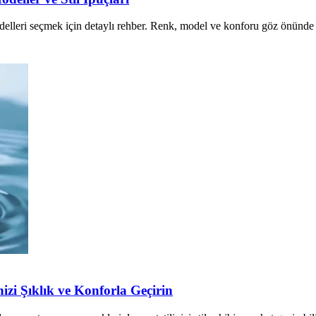
odelleri seçmek için detaylı rehber. Renk, model ve konforu göz önünde 
izi Şıklık ve Konforla Geçirin