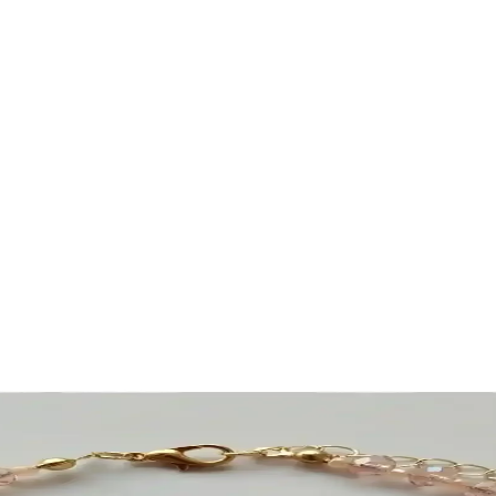
Pratik Öneriler ve Trendler
 ve iç çamaşırı seçiminden sürdürülebilir alışverişe kadar geniş kapsam
laşımlar ve Uygulanabilir Öneriler