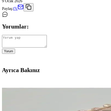
9 Ocak 2026
Paylaş:
f
𝕏
Yorumlar:
Yorum
Ayrıca Bakınız
Kadın Modasında Stil, Uyum ve Aksesuar Seçimi İçin 
Kadın modasında özel davetlerden günlük stile, vücut tipine uygun mayo
kombinler oluşturmak mümkün.
Günlük Stil Soruları ve Moda Tavsiyeleri: Pratik Yak