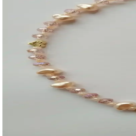
Reddit'teki günlük stil soruları ve moda tavsiyeleri, takı seçiminden kı
Çocuklar İçin Kolye Seçimi: Güvenlik ve Tarzı Bir 
Çocuklar için güvenli, şık ve trend kolye modelleri, çeşitli tasarımla
SARIASLAN Işıklı Kutuda Şarmaşık Çiçek Kadın Güç
Bu şık gümüş kolye, zarif tasarımı ve zirkon taş detaylarıyla öne çıkar
KİLİGİSTANBUL Arlo Yeşil Taşlı Vintage Yüzükler Se
KİLİGİSTANBUL'un Arlo yeşil taşlı vintage yüzükleri, dayanıklı lak k
Lucente Jewellery Gümüş Takı Seti: Zarif ve Dayanık
Lucente Jewellery'nin gümüş kaplama takı seti, zarif tasarımı ve dayanı
Melay Accessory Kadın Siyah Yonca Model Çelik Bilekl
Siyah renk ve yonca motifiyle dikkat çeken Melay Accessory kadın bilek
kolaylığı sunar.