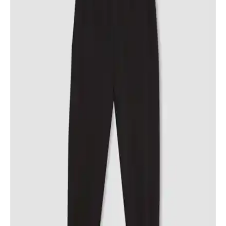
Asortix Kız Çocuk Kanvas Kumaş Uzun Montu
Rüzgar ve Su Geçirmez Özellikleriyle Şıklık ve
Fonksiyonellik Sunar
Asortix kız çocuk montu, kanvas kumaş, su ve rüzgar geçirmez
özellikleriyle dayanıklı ve şık. Çıkarılabilir kapüşon ve kürk
detaylarıyla farklı hava koşullarına uyum sağlar.
Cigit Çocuk Zıbın Takımları Karşılaştırması: Fitilli
ve Nakışlı Modellerin Özellikleri
Cigit'in fitilli ve nakışlı kız çocuk zıbın takımları detaylı
karşılaştırmasıyla, ürünlerin özellikleri ve kullanıcı yorumlarıyla en
uygun seçimi yapmanıza yardımcı oluyor.
Çocuklar İçin Uzun Kollu Takımların
Karşılaştırması: Konfor ve Şıklık Analizi
İki popüler çocuk uzun kollu takımı detaylı karşılaştırması. Konfor,
şıklık ve bakım özellikleriyle ebeveynlere rehberlik eden bilgiler
içerir.
Lela Kız Çocuklar İçin Peluş Astarlı Kapüşonlu