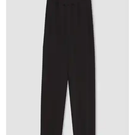
HelloBaby'nin kız bebekler için tasarladığı kaşkorse ispanyol paça
tayt, esnek ve dayanıklı yapısıyla hareket özgürlüğü sağlar, şık
görünüm sunar ve uzun ömürlüdür.
Asortix Kız Çocuk Kanvas Kumaş Uzun Montu
Rüzgar ve Su Geçirmez Özellikleriyle Şıklık ve
Fonksiyonellik Sunar
Asortix kız çocuk montu, kanvas kumaş, su ve rüzgar geçirmez
özellikleriyle dayanıklı ve şık. Çıkarılabilir kapüşon ve kürk
detaylarıyla farklı hava koşullarına uyum sağlar.
Cigit Çocuk Zıbın Takımları Karşılaştırması: Fitilli
ve Nakışlı Modellerin Özellikleri
Cigit'in fitilli ve nakışlı kız çocuk zıbın takımları detaylı
karşılaştırmasıyla, ürünlerin özellikleri ve kullanıcı yorumlarıyla en
uygun seçimi yapmanıza yardımcı oluyor.
Çocuklar İçin Uzun Kollu Takımların
Karşılaştırması: Konfor ve Şıklık Analizi
İki popüler çocuk uzun kollu takımı detaylı karşılaştırması. Konfor,
şıklık ve bakım özellikleriyle ebeveynlere rehberlik eden bilgiler