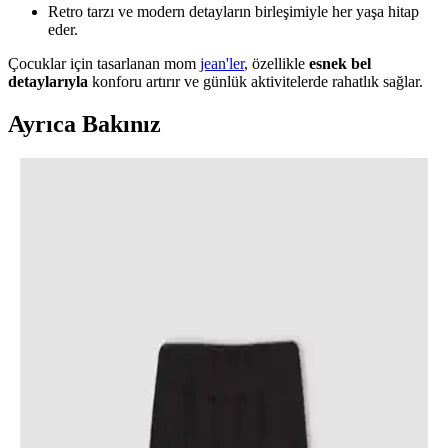
Retro tarzı ve modern detayların birleşimiyle her yaşa hitap
eder.
Çocuklar için tasarlanan mom
jean'ler
, özellikle
esnek bel
detaylarıyla
konforu artırır ve günlük aktivitelerde rahatlık sağlar.
Ayrıca Bakınız
Kız Çocuk Kırmızı Hırka Modelleri ve Seçiminde
Dikkat Edilmesi Gerekenler
Kız çocuk kırmızı hırkalar, enerjik ve şık görünüm sağlar, sıcak tutar
ve kolay kombinlenir. Modelleri ve seçim ipuçlarıyla çocuklarınız
için ideal tercihi yapın.
Kız Bebekler İçin Konforlu ve Şık Kaşkorse
Ispanyol Paça Tayt Ürün Tanıtımı ve Özellikleri
HelloBaby'nin kız bebekler için tasarladığı kaşkorse ispanyol paça
tayt, esnek ve dayanıklı yapısıyla hareket özgürlüğü sağlar, şık
görünüm sunar ve uzun ömürlüdür.