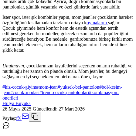
bulmak artık çok kolaydır. Ayrıca, doğru kombinasyonlarla bu
pantolonlar, günlük yaşamda ve özel günlerde fark yaratabilir.
İster spor, ister şık kombinler yapın, mom jean'ler çocukların hareket
özgürlüğünü kısıtlamadan tarzlarını ortaya k
oymalarını
sağlar.
Çocuk giyiminde hem konfor hem de estetik açısından tercih
edilmesi gereken bu modeller, gelecek sezonlarda da popülerliğini
sürdüreceğe benziyor. Bu nedenle, gardırobunuza birkaç farklı mom
jean modeli eklemek, hem onların rahatlığını artırır hem de stiline
şıklık katar.
Unutmayın
, çocuklarınızın kıyafetlerini seçerken onların rahatlığı ve
mutluluğu her zaman ön planda olmalı. Mom jean'ler, bu dengeyi
sağlayan en iyi seçeneklerden biri olarak öne çıkıyor.
#
kiz-cocuk-giyim
#
mom-jean
#
yuksek-bel-pantolon
#
bol-kesim-
jean
#
cocuk-modasi
#
trend-cocuk-pantolonlari
#
kombinasyon-
onerileri
Hülya Büyüka
26 Mayıs 2025
·
Güncellendi:
27 Mart 2026
Paylaş:
f
𝕏