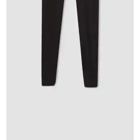
içerir.
Lela Kız Çocuklar İçin Peluş Astarlı Kapüşonlu
Şişme Mont Ürün İncelemesi ve Özellikleri
Lela markasının kız çocukları için tasarladığı peluş astarlı şişme
mont, soğuk havalarda sıcak ve rahat kalmayı sağlar. Dayanıklı
malzeme ve şık tasarımıyla tercih edilen bu ürün, hareket özgürlüğü
ve konfor sunar.
Lela Suni Kürklü Kapüşonlu Şişme Mont Kız
Çocukları İçin Fonksiyonel ve Şık Kış Giyim
Seçeneği
Lela markasının kız çocukları için tasarladığı suni kürklü kapüşonlu
şişme mont, sıcak tutan, estetik ve dayanıklı yapısıyla kış aylarında
ideal bir tercih sunar.
DeFacto Kız Çocuk Jogger Eşofman Altı ve Midi
Basic Düz Tayt Karşılaştırması
DeFacto'nun kız çocukları için sunduğu jogger eşofman altı ve midi
düz taytın özellikleri, kullanıcı yorumları ve kullanım alanları detaylı