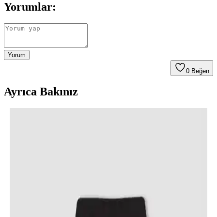
Yorumlar:
Yorum
0
Beğen
Ayrıca Bakınız
Kız Çocuk Kırmızı Hırka Modelleri ve Seçiminde
Dikkat Edilmesi Gerekenler
Kız çocuk kırmızı hırkalar, enerjik ve şık görünüm sağlar, sıcak tutar
ve kolay kombinlenir. Modelleri ve seçim ipuçlarıyla çocuklarınız
için ideal tercihi yapın.
Kız Bebekler İçin Konforlu ve Şık Kaşkorse
Ispanyol Paça Tayt Ürün Tanıtımı ve Özellikleri