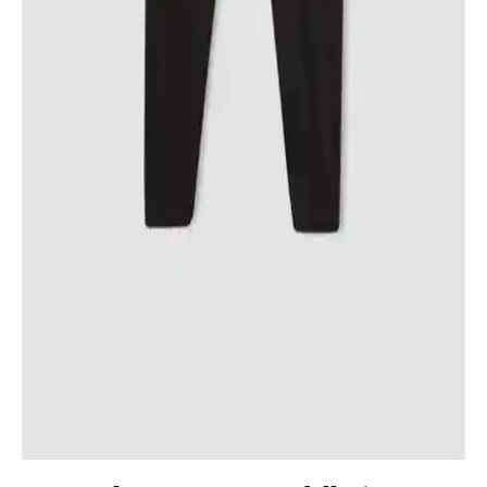
Şişme Mont Ürün İncelemesi ve Özellikleri
Lela markasının kız çocukları için tasarladığı peluş astarlı şişme
mont, soğuk havalarda sıcak ve rahat kalmayı sağlar. Dayanıklı
malzeme ve şık tasarımıyla tercih edilen bu ürün, hareket özgürlüğü
ve konfor sunar.
Lela Suni Kürklü Kapüşonlu Şişme Mont Kız
Çocukları İçin Fonksiyonel ve Şık Kış Giyim
Seçeneği
Lela markasının kız çocukları için tasarladığı suni kürklü kapüşonlu
şişme mont, sıcak tutan, estetik ve dayanıklı yapısıyla kış aylarında
ideal bir tercih sunar.
DeFacto Kız Çocuk Jogger Eşofman Altı ve Midi
Basic Düz Tayt Karşılaştırması
DeFacto'nun kız çocukları için sunduğu jogger eşofman altı ve midi
düz taytın özellikleri, kullanıcı yorumları ve kullanım alanları detaylı
karşılaştırmasıyla ebeveynlere rehberlik ediyor.