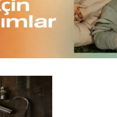
eri Üzerine Kapsamlı İnceleme
eçimi önem kazanıyor. Temaya uygun, mevsimsel ve bütçeye uygun seçenekl
mi, Kumaş Kalitesi ve Kombinasyon Önerileri
çimi, kumaş kalitesi, vücut tipine uygun kombinler ve özel günler için aks
in Seçimi Yöntemleri
kullanım amacına göre şekillenir. Önceden hazırlık ve uyumlu parçalar, hı