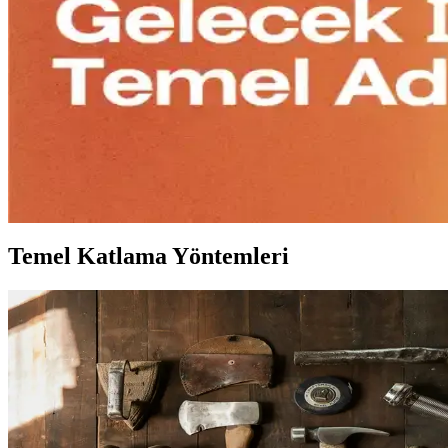
2024 Tatil Partisi Kıyafet Trendleri ve Seçim Kriterl
2024 tatil partileri için konfor ve stil dengesi gözetilerek kıyafet s
Günlük Moda Soruları ve Stil İpuçları: Kıyafet Seçi
Moda ve stil üzerine çeşitli sorulara yanıt veren bu içerik, kıyafet se
Kıyafet Planlaması: Günlük Tercihler ve Etkili Komb
Kıyafet planlaması, kişisel tercih, gardırop düzeni, hava koşulları ve 
Temel Katlama Yöntemleri