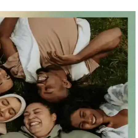
atılmaktadır.
leri sunuluyor. Seyahat ve aksesuar detayları da ele alınıyor.
den kaçınılmalı, şık ve dengeli kombinler tercih edilmelidir.
ipine uygun stil önerileriyle ele alınıyor.
ı yansıtır ve rahatlık sunar.