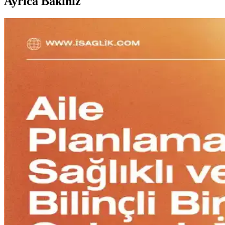
Ayrıca Bakınız
Yazlık Keten Gömlek ve Pantolonlarda Marka Seçimi 
Yazlık keten gömlek ve pantolonlarda uygun marka tercihleri ve kırışık
Teknoloji Etkinliklerinde Genç Profesyoneller İçin Ş
Teknoloji etkinliklerinde genç profesyoneller için bej pantolon, beyaz
Nişan Teklifi İçin Kıyafet Seçimi: Stil, Renk Uyumu 
Nişan teklifi için klasik ve nötr renklerde kıyafet seçimi, ortam ve pa
Kadın Moda Trendleri ve Stil Önerileri: Kıyafet, Ak
Kadın modasında özel etkinliklerden seyahate, soğuk havadan hamilelik 
Kıyafet Seçiminde Doğru Uyum ve Konforu Sağlamak 
Kıyafet seçimi, beden uyumu, kesim, kumaş ve kullanım amacına göre ya