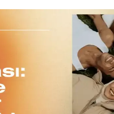
ve Kırışıklık Yönetimi Rehberi
lıkların ütüleme, buharlama gibi yöntemlerle nasıl kontrol edileceği anl
ık ve Rahat Sunum Kıyafetleri Seçimi
 gömlek ve uygun ayakkabı seçimiyle şık ve rahat sunum kıyafetleri öneri
ve Ortam Faktörleri
rtner uyumu dikkate alınarak yapılmalıdır. Spor ayakkabı ve canlı renkler
sesuar ve Vücut Tipine Uygun Seçimler
dönemine kadar farklı durumlar için kıyafet ve aksesuar seçimi, vücut t
İçin Temel Kriterler
pılmalıdır. Doğru kıyafet hem estetik hem de konfor sağlar, kişisel tarz