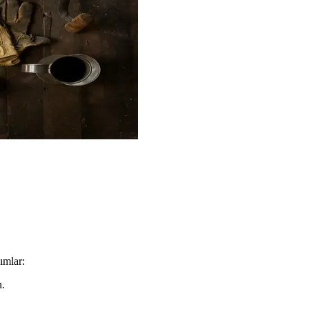
ımlar:
n.