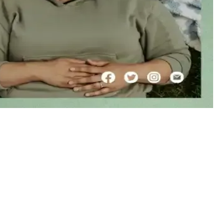
er kullanıcı deneyimleriyle değerlendiriliyor.
esuar önerileri sunuyor.
zlı ve bilinçli seçim yapmayı sağlar.