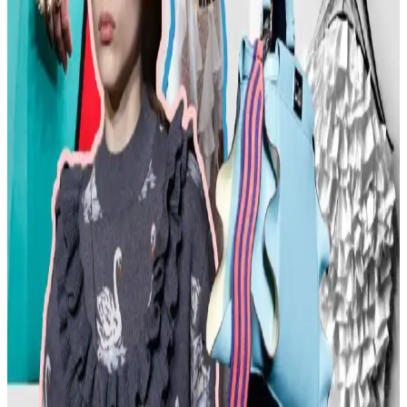
Kadın modasında renk uyumu, vücut şekline uygun giysiler, rahat
ayakkabılar ve aksesuar seçimi gibi konularda pratik öneriler
sunulmaktadır. Stil ikonlarından ilham alınarak sürdürülebilir moda
tercihleri vurgulanıyor.
Kemer Tokalarının Moda ve Kültürel Anlamları:
Şehir ve Kırsal Alanlarda Algı Farkları
Kemer tokaları, kırsal ve şehir kültürlerinde farklı anlamlar taşır.
Kırsal bölgelerde başarı simgesi olan büyük tokalar, şehirlerde sade
ve uyumlu tasarımlarla tercih edilir. Stil ve özgüven belirleyicidir.
Moda Mikrotrendleri: Geçmişten Günümüze Sevilen
ve Hâlâ Tercih Edilen Parçalar
Moda mikrotrendleri genellikle kısa ömürlü olsa da bazı parçalar,
nostalji ve kişisel stil nedeniyle uzun yıllar tercih edilmeye devam
ediyor. Bu yazı, Reddit deneyimleriyle bu trendleri inceliyor.
Kavisli Vücut Tipleri İçin Doğru Kumaş ve
Kesimlerle Yapısal Moda Rehberi
Kavisli vücut tiplerine uygun yapısal moda seçimlerinde doğru
kumaş, kesim ve stil detayları önemlidir. Terzi hizmeti ve uygun