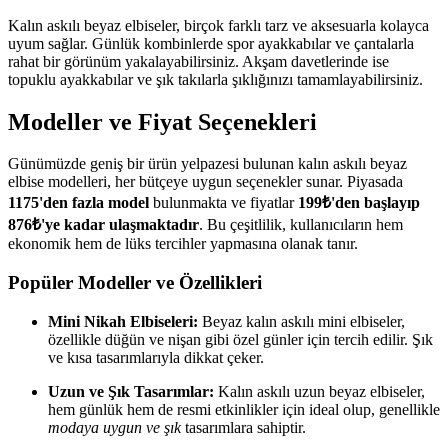
Kalın askılı beyaz elbiseler, birçok farklı tarz ve aksesuarla kolayca
uyum sağlar. Günlük kombinlerde spor ayakkabılar ve çantalarla
rahat bir görünüm yakalayabilirsiniz. Akşam davetlerinde ise
topuklu ayakkabılar ve şık takılarla şıklığınızı tamamlayabilirsiniz.
Modeller ve Fiyat Seçenekleri
Günümüzde geniş bir ürün yelpazesi bulunan kalın askılı beyaz
elbise modelleri, her bütçeye uygun seçenekler sunar. Piyasada
1175'den fazla model
bulunmakta ve fiyatlar
199₺'den başlayıp
876₺'ye kadar ulaşmaktadır
. Bu çeşitlilik, kullanıcıların hem
ekonomik hem de lüks tercihler yapmasına olanak tanır.
Popüler Modeller ve Özellikleri
Mini Nikah Elbiseleri:
Beyaz kalın askılı mini elbiseler,
özellikle düğün ve nişan gibi özel günler için tercih edilir. Şık
ve kısa tasarımlarıyla dikkat çeker.
Uzun ve Şık Tasarımlar:
Kalın askılı uzun beyaz elbiseler,
hem günlük hem de resmi etkinlikler için ideal olup, genellikle
modaya uygun ve şık
tasarımlara sahiptir.