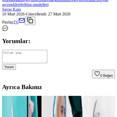
secenekleri
#
elbise-modelleri
Savaş Kara
10 Mart 2026
·
Güncellendi:
27 Mart 2026
Paylaş:
f
𝕏
Yorumlar:
Yorum
0
Beğen
Ayrıca Bakınız
Carolyn Bessette Kennedy Stili ve 90'lar
Minimalizminin Günümüzdeki Yansımaları