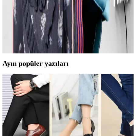
markalarla estetik ve rahat kıyafetler elde edilir.
Günlük Moda Soruları ve Pratik Stil Önerileri:
Rahatlık ve Şıklık Dengesi
Moda ve stil, kişisel tercihler ve çevresel ihtiyaçlarla şekillenir. Ev
giyimi, iş görüşmesi, mevsimlik kıyafetler ve vücut tipine uygun
önerilerle günlük şıklık ve rahatlık dengelenir.
Ayın popüler yazıları