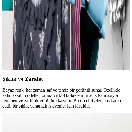
Kesimlerle Yapısal Moda Rehberi
Kavisli vücut tiplerine uygun yapısal moda seçimlerinde doğru
kumaş, kesim ve stil detayları önemlidir. Terzi hizmeti ve uygun
markalarla estetik ve rahat kıyafetler elde edilir.
Günlük Moda Soruları ve Pratik Stil Önerileri:
Rahatlık ve Şıklık Dengesi
Moda ve stil, kişisel tercihler ve çevresel ihtiyaçlarla şekillenir. Ev
giyimi, iş görüşmesi, mevsimlik kıyafetler ve vücut tipine uygun
önerilerle günlük şıklık ve rahatlık dengelenir.
Şıklık ve Zarafet
Beyaz renk, her zaman saf ve temiz bir görüntü sunar. Özellikle
kalın askılı modeller, omuz ve kol bölgelerinin açık kalmasıyla
feminen ve zarif bir görünüm kazanır. Bu tip elbiseler, basit ama
etkili bir şıklık yaratmak isteyenler için idealdir.