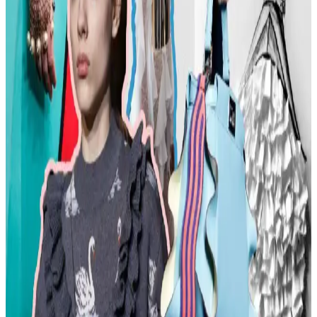
Kadın Moda Tavsiyeleri: Günlük Stil Önerileri,
Vücut Şekline Uygun Giysiler ve Kombin İpuçları
Kadın modasında renk uyumu, vücut şekline uygun giysiler, rahat
ayakkabılar ve aksesuar seçimi gibi konularda pratik öneriler
sunulmaktadır. Stil ikonlarından ilham alınarak sürdürülebilir moda
tercihleri vurgulanıyor.
Kemer Tokalarının Moda ve Kültürel Anlamları:
Şehir ve Kırsal Alanlarda Algı Farkları
Kemer tokaları, kırsal ve şehir kültürlerinde farklı anlamlar taşır.
Kırsal bölgelerde başarı simgesi olan büyük tokalar, şehirlerde sade
ve uyumlu tasarımlarla tercih edilir. Stil ve özgüven belirleyicidir.
Moda Mikrotrendleri: Geçmişten Günümüze Sevilen
ve Hâlâ Tercih Edilen Parçalar
Moda mikrotrendleri genellikle kısa ömürlü olsa da bazı parçalar,
nostalji ve kişisel stil nedeniyle uzun yıllar tercih edilmeye devam
ediyor. Bu yazı, Reddit deneyimleriyle bu trendleri inceliyor.
Kavisli Vücut Tipleri İçin Doğru Kumaş ve