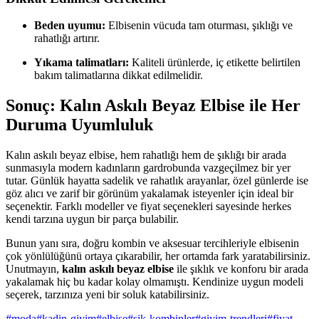
Beden uyumu:
Elbisenin vücuda tam oturması, şıklığı ve
rahatlığı artırır.
Yıkama talimatları:
Kaliteli ürünlerde, iç etikette belirtilen
bakım talimatlarına dikkat edilmelidir.
Sonuç: Kalın Askılı Beyaz Elbise ile Her
Duruma Uyumluluk
Kalın askılı beyaz elbise, hem rahatlığı hem de şıklığı bir arada
sunmasıyla modern kadınların gardrobunda vazgeçilmez bir yer
tutar. Günlük hayatta sadelik ve rahatlık arayanlar, özel günlerde ise
göz alıcı ve zarif bir görünüm yakalamak isteyenler için ideal bir
seçenektir. Farklı modeller ve fiyat seçenekleri sayesinde herkes
kendi tarzına uygun bir parça bulabilir.
Bunun yanı sıra, doğru kombin ve aksesuar tercihleriyle elbisenin
çok yönlülüğünü ortaya çıkarabilir, her ortamda fark yaratabilirsiniz.
Unutmayın,
kalın askılı beyaz elbise
ile şıklık ve konforu bir arada
yakalamak hiç bu kadar kolay olmamıştı. Kendinize uygun modeli
seçerek, tarzınıza yeni bir soluk katabilirsiniz.
#
moda
#
kadin-giyim
#
elbise
#
sik-kombinler
#
giyim-trendleri
#
fiyat-