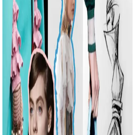
Carolyn Bessette Kennedy'nin 90'lar minimalizmini yansıtan stili,
fiziksel özelliklere dayalı popülerliği ve aşırı yüceltilmesiyle
tartışılıyor. Günümüzde moda daha fazla bireysellik ve çeşitlilik
arıyor.
Günlük Moda Soruları ve Stil Önerileri: Vücut
Tipine Uygun Kombinasyonlar ve Ayakkabı Seçimi
Moda ve stil, kişisel tercihlere göre şekillenir. Vücut tipine uygun
kıyafet seçimi, günlük kombin önerileri ve rahat ayakkabı
markalarıyla şıklığı yakalayın. İkinci el lüks ürün alımında dikkat
edilmesi gerekenler burada.
Kadın Modasında Beden Tipi, Sürdürülebilirlik ve
Mevsime Uygun Stil Önerileri
Kadın modasında beden tipine uygun kıyafet seçimi, sürdürülebilir
markalar ve mevsimsel kombin önerileri ele alınmaktadır. Estetik ve
konforu birleştiren pratik stil yaklaşımları sunulmaktadır.
Kadın Moda Tavsiyeleri: Günlük Stil Önerileri,
Vücut Şekline Uygun Giysiler ve Kombin İpuçları