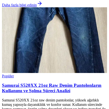
Daha fazla bilgi edinin
Popüler
Samurai S520XX 21oz Raw Denim Pantolonların
Kullanımı ve Solma Süreci Analizi
Samurai S520XX 21oz raw denim pantolonlar, yüksek ağırlıklı
kumaş yapısıyla dayanıklılık ve konfor sunar. Kullanım sürecinde
kumaş yumuşar, özgün solma desenleri oluşur ve indigo transferi ile