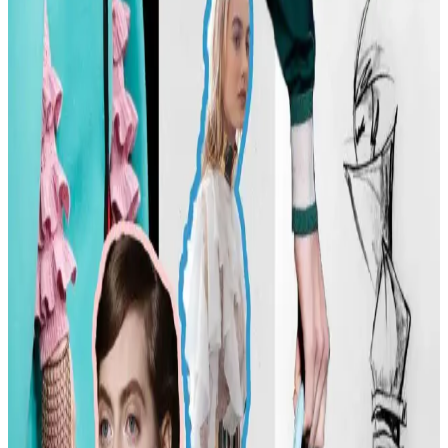
Carolyn Bessette Kennedy Stili ve 90'lar
Minimalizminin Günümüzdeki Yansımaları
Carolyn Bessette Kennedy'nin 90'lar minimalizmini yansıtan stili,
fiziksel özelliklere dayalı popülerliği ve aşırı yüceltilmesiyle
tartışılıyor. Günümüzde moda daha fazla bireysellik ve çeşitlilik
arıyor.
Günlük Moda Soruları ve Stil Önerileri: Vücut
Tipine Uygun Kombinasyonlar ve Ayakkabı Seçimi
Moda ve stil, kişisel tercihlere göre şekillenir. Vücut tipine uygun
kıyafet seçimi, günlük kombin önerileri ve rahat ayakkabı
markalarıyla şıklığı yakalayın. İkinci el lüks ürün alımında dikkat
edilmesi gerekenler burada.
Kadın Modasında Beden Tipi, Sürdürülebilirlik ve
Mevsime Uygun Stil Önerileri
Kadın modasında beden tipine uygun kıyafet seçimi, sürdürülebilir
markalar ve mevsimsel kombin önerileri ele alınmaktadır. Estetik ve
konforu birleştiren pratik stil yaklaşımları sunulmaktadır.