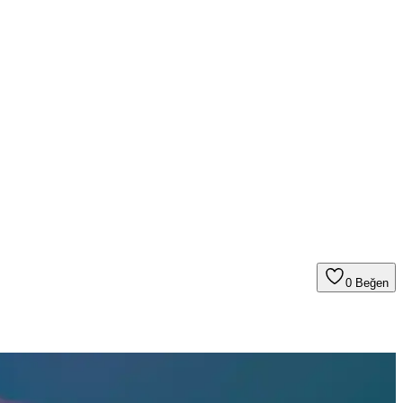
0
Beğen