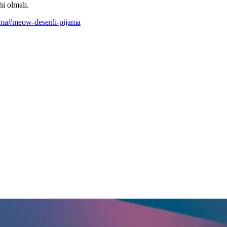
hi olmalı.
ama
#
meow-desenli-pijama
 ile Yaz Aylarında Konfor