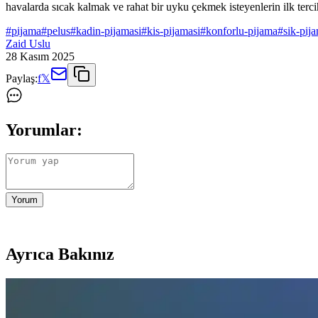
havalarda sıcak kalmak ve rahat bir uyku çekmek isteyenlerin ilk terci
#
pijama
#
pelus
#
kadin-pijamasi
#
kis-pijamasi
#
konforlu-pijama
#
sik-pij
Zaid Uslu
28 Kasım 2025
Paylaş:
f
𝕏
Yorumlar:
Yorum
Ayrıca Bakınız
Erkek Yazlık Pijama Altları: Rahat ve Şık Seçenekler