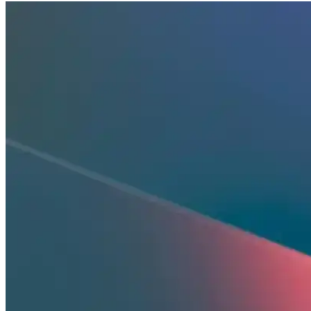
Erkek Yazlık Pijama Altları: Rahat ve Şık Seçenekler
Yazlık erkek pijama altları hafif, nefes alabilir kumaşlardan üretilir, ç
Penti Base Lily Kırık Beyaz Düğmeli Gömlek Pijama 
Yumuşak organik pamuk yapısı, şık tasarımı ve rahat kesimiyle Penti Ba
Erkekler İçin Kareli Pijama Seçenekleri: Rahat ve Şı
Kareli pijamalar, erkekler arasında popüler olup, rahatlık ve şıklığı bi
Kareli Pijama Trendleri ve Modelleri: Rahatlık ve Şı
Kareli pijama modelleri, rahatlık ve şıklığı bir arada sunar. Pamuklu, 
TAMPAP Erkek Baskılı Kısa Kollu Pijama Takımı Ra
TAMPAP erkek baskılı kısa kollu pijama takımı, hafif, nefes alabilir 
Dinazorlu Pijama Trendleri ve Modelleri: Çocuklar ve