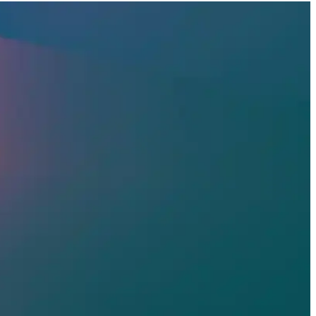
dir, yaz aylarında rahatlık sağlar.
 seçenektir.
tercihlerin başında gelir.
li ürünler hakkında detaylar burada.