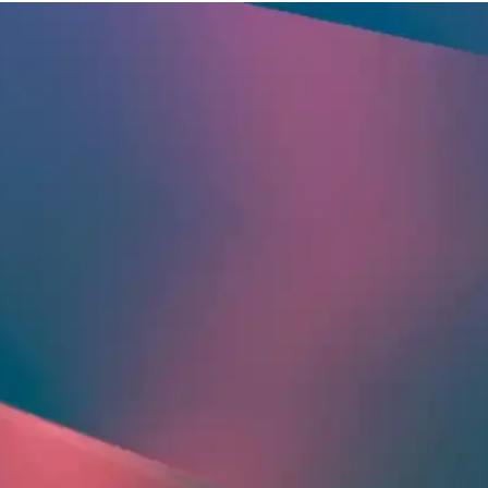
 ile Yaz Aylarında Konfor
eşitli modeller ve desenlerde bulunur, uygun fiyat ve kalite dengesi önemli
Takımı Konfor ve Şıklık Sunar
se Lily pijama takımı, günlük kullanım ve ev içi rahatlık için ideal bir
k Ev Giyim Tarzları
r arada sunar. Farklı modeller ve kumaş seçenekleriyle ev giyiminde ideal 
klığın Buluşma Noktası
saten ve polar seçenekleriyle her mevsime uygun, uygun fiyatlı ve kalite
hat ve Şık Tasarım
pamuklu kumaşı ve şık tasarımıyla yaz aylarına uygun konfor sağlar.
 Yetişkinler İçin Konforlu Seçenekler