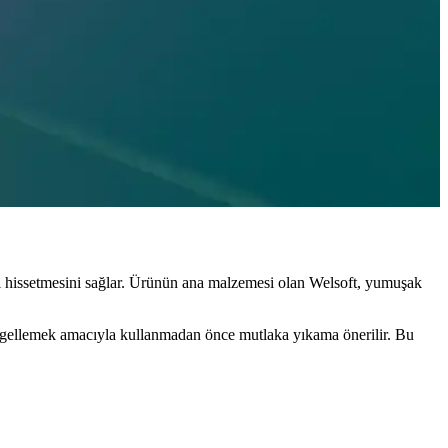
itli modeller ve kaliteli kumaş seçenekleriyle, uyku deneyimini keyifli
afeti seçenekleri burada.
arada arayanlar için ideal seçimler burada.
celi hissetmesini sağlar. Ürünün ana malzemesi olan Welsoft, yumuşak
ni engellemek amacıyla kullanmadan önce mutlaka yıkama önerilir. Bu