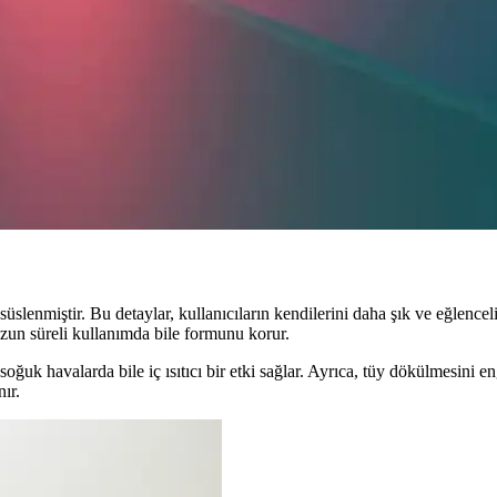
 desenleri ve yüksek konforu ile öne çıkan rahat gece kıyafetleridir. Çeş
t Edilmesi Gerekenler ve Modeller
alabilirlik, cilt dostu özellikleri ve çeşitli modelleriyle ideal uyku kıy
ıklığın En Güncel Modelleri
cel trendler hakkında kapsamlı bilgiler sunuyor. Rahatlık ve şıklığı bir 
 süslenmiştir. Bu detaylar, kullanıcıların kendilerini daha şık ve eğlen
 Uzun süreli kullanımda bile formunu korur.
a, soğuk havalarda bile iç ısıtıcı bir etki sağlar. Ayrıca, tüy dökülmesi
ır.