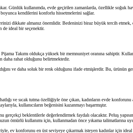
çıkar. Günlük kullanımda, evde geçirilen zamanlarda, özellikle soğuk hav
boyunca kendilerini konforlu hissetmelerini sağlar.
inizi dikkate almanız önemlidir. Bedeninizi biraz büyük tercih etmek, d
 de ideal bir seçenektir.
Pijama Takımı oldukça yüksek bir memnuniyet oranına sahiptir. Kullanıc
n daha rahat olduğunu belirtmektedir.
ığını ve daha soluk bir renk olduğunu ifade etmişlerdir. Bu, ürünün gerç
ığı ve sıcak tutma özelliğiyle öne çıkan, kadınların evde konforunu art
aylarıyla, kullanıcıların beğenisini kazanmayı başarmıştır.
gerçekçi beklentilerle değerlendirmek faydalı olacaktır. Peluş yapısını
ve uzun ömürlü kullanımı için, kullanmadan önce yıkama talimatlarına uy
le, ev konforunu en üst seviyeye çıkarmak isteyen kadınlar için ideal bi