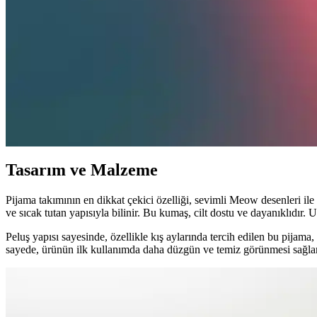
Dinazorlu pijama, çocuklar ve gençler arasında popüler olan, eğlenceli
hale getirir.
Erkekler İçin Pamuklu Pijama Takımı Seçerken Dikka
Pamuklu erkek pijama takımları, konfor ve şıklığı bir arada sunar. Nefes 
Erkekler İçin Pijama Takımı Seçenekleri: Konfor ve Ş
Erkekler için çeşitli pijama takımı modelleri, kumaş seçenekleri ve gün
Tasarım ve Malzeme
Pijama takımının en dikkat çekici özelliği, sevimli Meow desenleri ile
ve sıcak tutan yapısıyla bilinir. Bu kumaş, cilt dostu ve dayanıklıdır.
Peluş yapısı sayesinde, özellikle kış aylarında tercih edilen bu pijam
sayede, ürünün ilk kullanımda daha düzgün ve temiz görünmesi sağlan