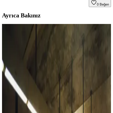
0
Beğen
Ayrıca Bakınız
Naked & Famous Kadın Selvedge Denim: Fit,
Kesim ve Kullanıcı Deneyimleri Analizi
Naked & Famous Rainbow Core kadın selvedge kot pantolonları,
klasik kesim ve yüksek bel yapısıyla dengeli bir fit sunuyor.
Kullanıcı deneyimleri, kotun zamanla yumuşaması ve estetik renk
solmalarını öne çıkarıyor.
Alya Underwear Kadın Pamuklu Hipster Slip
Külotları Günlük Konfor ve Dayanıklılık İçin
Alya Underwear'in pamuklu kadın hipster slipleri, 10 renk
seçeneğiyle, yumuşak ve dayanıklı yapısıyla günlük rahatlık sunar,
uzun ömürlü ve şık bir iç giyim seçeneği sağlar.
Vaen Kadın Pamuk Elastan Likralı Sıfır Kol Atlet:
Günlük Şıklık ve Konfor Bir Arada