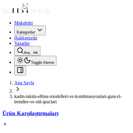
Makaleler
Kategoriler
Hakkımızda
Yazarlar
Ara...
⌘
K
Toggle theme
Ana Sayfa
kadin-takim-elbise-modelleri-ve-kombinasyonlari-guncel-
trendler-ve-stil-ipuclari
Ürün Karşılaştırmaları