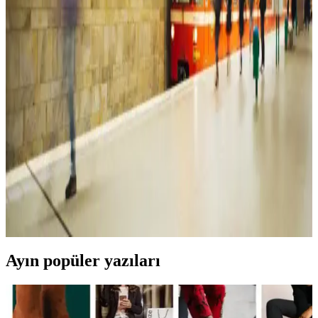
Puma Skyrocket Lite ve Skechers Summits kadın spor ayakkabıları,
konfor, tasarım ve kullanım alanları açısından detaylı karşılaştırma
ile sizin için analiz edildi.
Beyaz Elbise Modelleri: Çeşitleri ve Kombin
Önerileriyle Zamansız Şıklık
Beyaz elbise modelleri, farklı tarzlara ve ihtiyaçlara uygun çeşitli
seçenekler sunar. Günlük, resmi veya modern tasarımlarla şıklığınızı
tamamlayın, trendleri yakalayın.
Kadın Kot Modelleri ve Kombinasyon İpuçlarıyla
Şıklık ve Rahatlık Yakalayın
Kadın kot, farklı modelleri ve kombinasyon seçenekleriyle her tarz
ve ihtiyaca uygun, şıklık ve rahatlığı bir arada sunan vazgeçilmez bir
giyim parçasıdır.
Ayın popüler yazıları