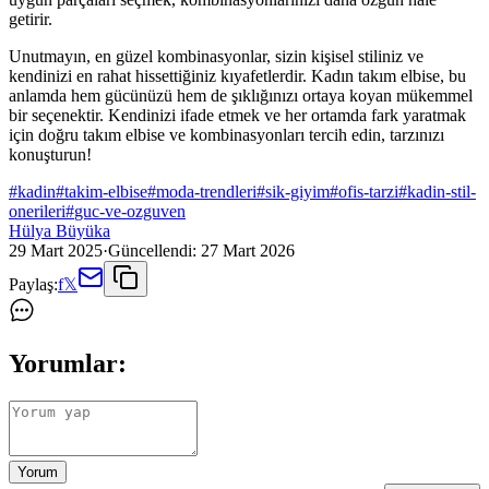
getirir.
Unutmayın, en güzel kombinasyonlar, sizin kişisel stiliniz ve
kendinizi en rahat hissettiğiniz kıyafetlerdir. Kadın takım elbise, bu
anlamda hem gücünüzü hem de şıklığınızı ortaya koyan mükemmel
bir seçenektir. Kendinizi ifade etmek ve her ortamda fark yaratmak
için doğru takım elbise ve kombinasyonları tercih edin, tarzınızı
konuşturun!
#
kadin
#
takim-elbise
#
moda-trendleri
#
sik-giyim
#
ofis-tarzi
#
kadin-stil-
onerileri
#
guc-ve-ozguven
Hülya Büyüka
29 Mart 2025
·
Güncellendi:
27 Mart 2026
Paylaş:
f
𝕏
Yorumlar:
Yorum