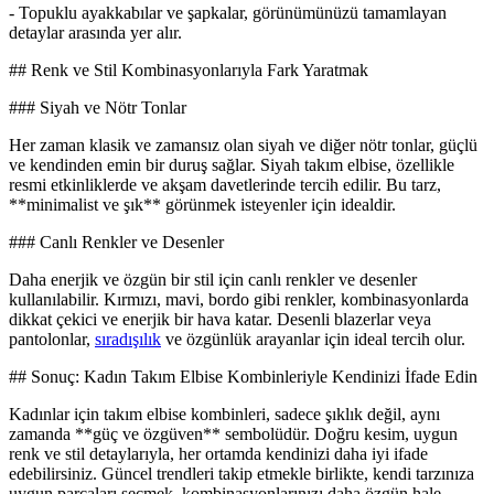
- Topuklu ayakkabılar ve şapkalar, görünümünüzü tamamlayan
detaylar arasında yer alır.
## Renk ve Stil Kombinasyonlarıyla Fark Yaratmak
### Siyah ve Nötr Tonlar
Her zaman klasik ve zamansız olan siyah ve diğer nötr tonlar, güçlü
ve kendinden emin bir duruş sağlar. Siyah takım elbise, özellikle
resmi etkinliklerde ve akşam davetlerinde tercih edilir. Bu tarz,
**minimalist ve şık** görünmek isteyenler için idealdir.
### Canlı Renkler ve Desenler
Daha enerjik ve özgün bir stil için canlı renkler ve desenler
kullanılabilir. Kırmızı, mavi, bordo gibi renkler, kombinasyonlarda
dikkat çekici ve enerjik bir hava katar. Desenli blazerlar veya
pantolonlar,
sıradışılık
ve özgünlük arayanlar için ideal tercih olur.
## Sonuç: Kadın Takım Elbise Kombinleriyle Kendinizi İfade Edin
Kadınlar için takım elbise kombinleri, sadece şıklık değil, aynı
zamanda **güç ve özgüven** sembolüdür. Doğru kesim, uygun
renk ve stil detaylarıyla, her ortamda kendinizi daha iyi ifade
edebilirsiniz. Güncel trendleri takip etmekle birlikte, kendi tarzınıza
uygun parçaları seçmek, kombinasyonlarınızı daha özgün hale