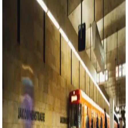
Vaen markasının pamuk elastan likralı atletleri, yumuşak ve nefes
alabilir kumaşıyla gün boyu konfor sağlar, şık tasarımıyla her
gardroba uyum sağlar.
Laviyonsa Hasır Yazlık Vizör Şapka: Yaz Aylarında
Güneşten Koruyan Şık ve Pratik Tasarım
Laviyonsa hasır vizör şapka, hafif ve şık tasarımıyla yaz aylarında
güneşten koruyan ideal bir aksesuar. Uzun siperliği ve hava akışını
kolaylaştıran yapısıyla konfor sağlar.
Pierre Cardin Kahverengi Monogram Kadın Omuz
Çantası Günlük Kullanım İçin Uygun
Pierre Cardin'in kahverengi monogram kadın omuz çantası, şıklık ve
fonksiyonelliği bir arada sunar. Geniş iç hacmi ve ayarlanabilir
askısıyla günlük kullanım için ideal, dayanıklı suni deri malzeme ile
tasarlanmıştır.
Kadın Spor Ayakkabıları Karşılaştırması: Puma
Skyrocket Lite ve Skechers Summits Özellikleri