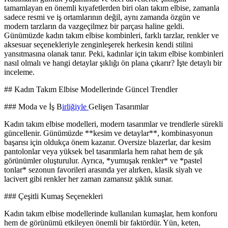
tamamlayan en önemli kıyafetlerden biri olan takım elbise, zamanla
sadece resmi ve iş ortamlarının değil, aynı zamanda özgün ve
modern tarzların da vazgeçilmez bir parçası haline geldi.
Günümüzde kadın takım elbise kombinleri, farklı tarzlar, renkler ve
aksesuar seçenekleriyle zenginleşerek herkesin kendi stilini
yansıtmasına olanak tanır. Peki, kadınlar için takım elbise kombinleri
nasıl olmalı ve hangi detaylar şıklığı ön plana çıkarır? İşte detaylı bir
inceleme.
## Kadın Takım Elbise Modellerinde Güncel Trendler
### Moda ve İş B
irliğiyle
Gelişen Tasarımlar
Kadın takım elbise modelleri, modern tasarımlar ve trendlerle sürekli
güncellenir. Günümüzde **kesim ve detaylar**, kombinasyonun
başarısı için oldukça önem kazanır. Oversize blazerlar, dar kesim
pantolonlar veya yüksek bel tasarımlarla hem rahat hem de şık
görünümler oluşturulur. Ayrıca, *yumuşak renkler* ve *pastel
tonlar* sezonun favorileri arasında yer alırken, klasik siyah ve
lacivert gibi renkler her zaman zamansız şıklık sunar.
### Çeşitli Kumaş Seçenekleri
Kadın takım elbise modellerinde kullanılan kumaşlar, hem konforu
hem de görünümü etkileyen önemli bir faktördür. Yün, keten,