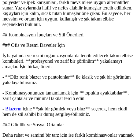
polyester ve ipek karışımları, farklı mevsimlere uygun alternatifler
sunar. Yaz aylarında hafif ve nefes alabilir kumaşlar tercih edilirken,
kış ayları için kalın, sıcak tutan kumaşlar öne çıkar. Bu sayede, her
mevsim ve ortam için uygun, kullanışlı ve şık takım elbise
seçenekleri bulunur.
## Kombinasyon İpuçları ve Stil Önerileri
### Ofis ve Resmi Davetler İçin
İş hayatında ve resmi organizasyonlarda tercih edilecek takım elbise
kombinleri, **profesyonel ve zarif bir görünüm** yakalamayı
amaçlar. İşte birkaç öneri:
- **Düz renk blazer ve pantolonlar** ile klasik ve şık bir görünüm
yakalayabilirsiniz.
- Kombinasyonunuzu tamamlamak için **topuklu ayakkabılar**,
zarif çantalar ve minimal takılar tercih edin.
-
Blazerın
içine **şık bir gömlek veya bluz** seçerek, hem ciddi
hem de stil sahibi bir duruş sergileyebilirsiniz.
### Günlük ve Sosyal Ortamlar
Daha rahat ve samimi bir tarz için ise farklı kombinasyonlar yapmak