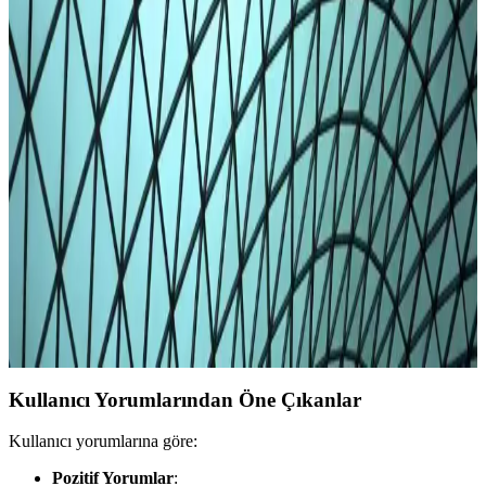
seçenekleriyle soğuk havalarda konfor sağlar, çok yönlü
kullanımıyla öne çıkar.
Kadın Taytleri: Moda ve Konforun Buluştuğu
Güncel Trendler ve Seçim İpuçları
Kadın taytları, rahatlık ve şıklığı bir arada sunar. Güncel modeller,
tarz ve konforu ön planda tutan seçim ipuçlarıyla her kadının
gardırobunda önemli yer tutar.
Erkekler İçin Beyaz Tayt: Günlük ve Spor
Kombinasyonlarıyla Modern Tarzın Anahtar
Parçası
Modern erkek giyiminde beyaz tayt, rahatlık ve şıklığı bir arada
sunar. Doğru seçim ve kombinasyonlarla günlük ve spor tarzınızı
tamamlayabilirsiniz.
Kullanıcı Yorumlarından Öne Çıkanlar
Kullanıcı yorumlarına göre:
Pozitif Yorumlar
: