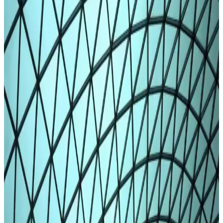
Fileli taytlar, şıklık ve konforu bir arada sunar. Çeşitli modeller ve
renk seçenekleriyle her tarza uygun, günlük ve spor kullanıma
uygun, dikkat çekici tasarımlarla tarzınızı tamamlayın.
Örgü Tayt Modasında Konfor ve Şıklığın Birlikteliği
Günümüz Trendleri
Örgü taytlar, esnek ve yumuşak yapısıyla hareket özgürlüğü sağlar,
şık tasarımlarla günlük ve spor kullanıma uygun, çeşitli modeller ve
renk seçenekleriyle trendleri yakalayan rahat giyim ürünüdür.
Kış Ayları İçin Kalın Taytlar: Sıcaklık ve Şıklığın
Mükemmel Buluşması
Kış aylarında tercih edilen kalın taytlar, sıcaklık ve şıklığı bir arada
sunar. Farklı malzeme ve tasarımlarla soğuk havalara karşı koruma
sağlar, günlük ve spor kullanıma uygundur.
Termal Tayt Nedir ve Kış Aylarında Konfor ile
Şıklık Sunan En İyi Seçenekler
Kışın sıcak tutan ve şıklık sunan termal taytlar, farklı tasarım ve fiyat