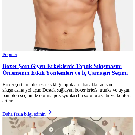
Popüler
Boxer Şort Giyen Erkeklerde Topuk Sıkışmasını
Önlemenin Etkili Yöntemleri ve İç Çamaşırı Seçimi
Boxer şortların destek eksikliği topukların bacaklar arasında
sıkışmasına yol açar. Destek sağlayan boxer briefs, trunks ve uygun
pantolon seçimi ile oturma pozisyonları bu sorunu azaltır ve konforu
artırır.
Daha fazla bilgi edinin