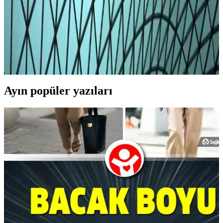
Erkekler İçin Beyaz Tayt: Günlük ve Spor
Kombinasyonlarıyla Modern Tarzın Anahtar
Parçası
Modern erkek giyiminde beyaz tayt, rahatlık ve şıklığı bir arada
sunar. Doğru seçim ve kombinasyonlarla günlük ve spor tarzınızı
tamamlayabilirsiniz.
Ayın popüler yazıları