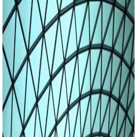
Under Armour kısa taytlar, yüksek performans ve şıklığı bir araya
getirerek spor ve günlük yaşamda rahatlık sağlar. Trendleri
yakalayan tasarımlarla hareket özgürlüğü ve tarz bir arada.
Kadınlar İçin Günlük Giyim ve Aksesuar Trendleri:
Şıklık ve Konforu Bir Arada Yakalamak
Kadınlar günlük yaşamda şıklık ve konforu bir arada sunan spor
giyim ve aksesuar trendleriyle tarzlarını yeniliyor. Rahat ve şık
kombinasyonlar için öneriler burada.
Fileli Tayt Modelleri ile Şıklık ve Konforu Bir Arada
Yakalayın
Fileli taytlar, şıklık ve konforu bir arada sunar. Çeşitli modeller ve
renk seçenekleriyle her tarza uygun, günlük ve spor kullanıma
uygun, dikkat çekici tasarımlarla tarzınızı tamamlayın.
Örgü Tayt Modasında Konfor ve Şıklığın Birlikteliği
Günümüz Trendleri
Örgü taytlar, esnek ve yumuşak yapısıyla hareket özgürlüğü sağlar,
şık tasarımlarla günlük ve spor kullanıma uygun, çeşitli modeller ve