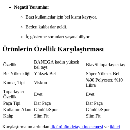
Negatif Yorumlar
:
Bazı kullanıcılar için bel kısmı kayıyor.
Beden kalıbı dar geldi.
İç gösterme sorunları yaşanabiliyor.
Ürünlerin Özellik Karşılaştırması
BANEGA kadın yüksek
Özellik
BiavSi toparlayıcı tayt
bel tayt
Bel Yüksekliği
Yüksek Bel
Süper Yüksek Bel
%90 Polyester, %10
Kumaş Tipi
Viskon
Likra
Toparlayıcı
Evet
Evet
Özellik
Paça Tipi
Dar Paça
Dar Paça
Kullanım Alanı
Günlük/Spor
Günlük/Spor
Kalıp
Slim Fit
Slim Fit
Karşılaştırmanın ardından
ilk ürünün detaylı incelemesi
ve
ikinci