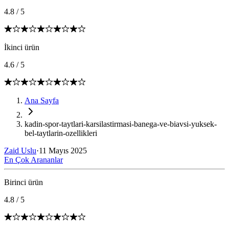
4.8
/
5
İkinci ürün
4.6
/
5
Ana Sayfa
kadin-spor-taytlari-karsilastirmasi-banega-ve-biavsi-yuksek-
bel-taytlarin-ozellikleri
Zaid Uslu
·
11 Mayıs 2025
En Çok Arananlar
Birinci ürün
4.8
/
5