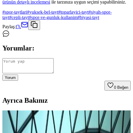
ürünün detaylı incelemesi
ile tarzınıza uygun seçimi yapabilirsiniz.
#
spor-taytlari
#
yuksek-bel-tayt
#
toparlayici-tayt
#
siyah-spor-
tayt
#
cepli-tayt
#
spor-ve-gunluk-kullanim
#
biyasi-tayt
Paylaş:
f
𝕏
Yorumlar:
Yorum
0
Beğen
Ayrıca Bakınız
Under Armour Kısa Taytlar: Spor ve Günlük
Kullanım İçin Modern ve Fonksiyonel Seçenekler