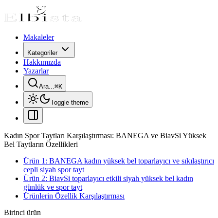
Makaleler
Kategoriler
Hakkımızda
Yazarlar
Ara...
⌘
K
Toggle theme
Kadın Spor Taytları Karşılaştırması: BANEGA ve BiavSi Yüksek
Bel Taytların Özellikleri
Ürün 1: BANEGA kadın yüksek bel toparlayıcı ve sıkılaştırıcı
cepli siyah spor tayt
Ürün 2: BiavSi toparlayıcı etkili siyah yüksek bel kadın
günlük ve spor tayt
Ürünlerin Özellik Karşılaştırması
Birinci ürün