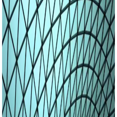
renk seçenekleriyle trendleri yakalayan rahat giyim ürünüdür.
Kış Ayları İçin Kalın Taytlar: Sıcaklık ve Şıklığın
Mükemmel Buluşması
Kış aylarında tercih edilen kalın taytlar, sıcaklık ve şıklığı bir arada
sunar. Farklı malzeme ve tasarımlarla soğuk havalara karşı koruma
sağlar, günlük ve spor kullanıma uygundur.
Termal Tayt Nedir ve Kış Aylarında Konfor ile
Şıklık Sunan En İyi Seçenekler
Kışın sıcak tutan ve şıklık sunan termal taytlar, farklı tasarım ve fiyat
seçenekleriyle soğuk havalarda konfor sağlar, çok yönlü
kullanımıyla öne çıkar.
Kadın Taytleri: Moda ve Konforun Buluştuğu
Güncel Trendler ve Seçim İpuçları
Kadın taytları, rahatlık ve şıklığı bir arada sunar. Güncel modeller,
tarz ve konforu ön planda tutan seçim ipuçlarıyla her kadının
gardırobunda önemli yer tutar.