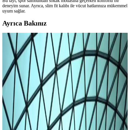
Bu tayt, spor salonundan sokak modasına geçerken konforlu bir
deneyim sunar. Ayrıca, slim fit kalıbı ile vücut hatlarınıza mükemmel
uyum sağlar.
Ayrıca Bakınız
Under Armour Kısa Taytlar: Spor ve Günlük
Kullanım İçin Modern ve Fonksiyonel Seçenekler
Under Armour kısa taytlar, yüksek performans ve şıklığı bir araya
getirerek spor ve günlük yaşamda rahatlık sağlar. Trendleri
yakalayan tasarımlarla hareket özgürlüğü ve tarz bir arada.
Kadınlar İçin Günlük Giyim ve Aksesuar Trendleri:
Şıklık ve Konforu Bir Arada Yakalamak
Kadınlar günlük yaşamda şıklık ve konforu bir arada sunan spor
giyim ve aksesuar trendleriyle tarzlarını yeniliyor. Rahat ve şık
kombinasyonlar için öneriler burada.
Fileli Tayt Modelleri ile Şıklık ve Konforu Bir Arada
Yakalayın