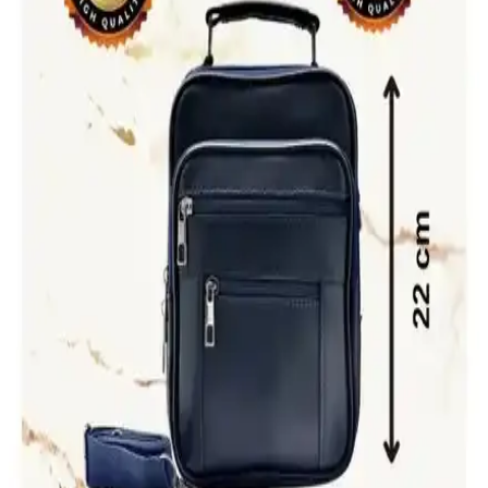
Bu analizde, Like Life ve Yongtai Weixier erkek omuz çantalarının
malzeme, tasarım ve kullanıcı memnuniyeti gibi önemli özellikleri
karşılaştırılıyor.
En Güncel Çanta Trendleri ve Seçim Rehberi: Stil
Sahibi Olmanın Anahtarı
Günümüzde çantalar, şıklık ve fonksiyonelliğin birleştiği en önemli
aksesuarlar arasında yer alıyor. Trendler, modeller ve seçim
önerileriyle stilinizi tamamlayın.
PAWWAYS Büyük Boy Siyah File Plaj Çantası
Fonksiyonellik ve Estetiğin Buluşması
PAWWAYS'in büyük boy, siyah renkli file plaj çantası, hafif ve
dayanıklı yapısıyla hava alır, geniş iç hacmiyle pratik kullanım
sağlar, sürdürülebilir ve şık tasarımıyla öne çıkar.
Beyaz Çanta Seçimi ve Bakımıyla Moda İfadenizi
Güçlendirin
Beyaz çanta, çok yönlü kullanımı ve şıklığıyla moda dünyasında
öne çıkar. Kaliteli seçim ve bakım ipuçlarıyla uzun ömürlü ve şık bir