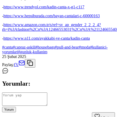
-
https://www.trendyol.com/kadin-canta-x-g1-c117
-
https://www.hepsiburada.com/bayan-cantalari-c-60000163
-
https://www.amazon.com.tr/s/ref=sv_ap_gender_2_2_2_4?
rh=i%3Afashion%2Cn%3A12466553031%2Cn%3A%2112466554
-
https://www.n11.com/ayakkabi-ve-canta/kadin-canta
#
canta
#
capraz-askili
#
housebags
#
pull-and-bear
#
moda
#
kullanici-
yorumlari
#
gunluk-kullanim
25 Şubat 2025
Paylaş:
f
𝕏
Yorumlar:
Yorum