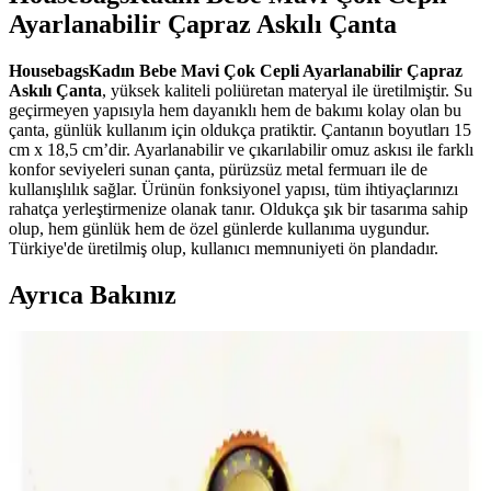
Ayarlanabilir Çapraz Askılı Çanta
HousebagsKadın Bebe Mavi Çok Cepli Ayarlanabilir Çapraz
Askılı Çanta
, yüksek kaliteli poliüretan materyal ile üretilmiştir. Su
geçirmeyen yapısıyla hem dayanıklı hem de bakımı kolay olan bu
çanta, günlük kullanım için oldukça pratiktir. Çantanın boyutları 15
cm x 18,5 cm’dir. Ayarlanabilir ve çıkarılabilir omuz askısı ile farklı
konfor seviyeleri sunan çanta, pürüzsüz metal fermuarı ile de
kullanışlılık sağlar. Ürünün fonksiyonel yapısı, tüm ihtiyaçlarınızı
rahatça yerleştirmenize olanak tanır. Oldukça şık bir tasarıma sahip
olup, hem günlük hem de özel günlerde kullanıma uygundur.
Türkiye'de üretilmiş olup, kullanıcı memnuniyeti ön plandadır.
Ayrıca Bakınız
Kadın Moda Soruları ve Stil Önerileri: Beden
Ölçüsüne Uygun Kıyafet ve Güncel Trendler
Kadın modasında beden ölçüsüne uygun sütyen, jean ve ayakkabı
seçimi gibi temel konulara dair güncel trendler ve pratik stil önerileri
sunulmaktadır. Özel gün kıyafetleri ve aksesuarlar da ele alınmıştır.