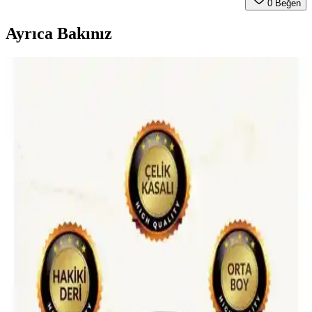
0
Beğen
Ayrıca Bakınız
Kadın Moda Soruları ve Stil Önerileri: Beden
Ölçüsüne Uygun Kıyafet ve Güncel Trendler
Kadın modasında beden ölçüsüne uygun sütyen, jean ve ayakkabı
seçimi gibi temel konulara dair güncel trendler ve pratik stil önerileri
sunulmaktadır. Özel gün kıyafetleri ve aksesuarlar da ele alınmıştır.
Pierre Cardin Kahverengi Monogram Kadın Omuz
Çantası Günlük Kullanım İçin Uygun
Pierre Cardin'in kahverengi monogram kadın omuz çantası, şıklık ve
fonksiyonelliği bir arada sunar. Geniş iç hacmi ve ayarlanabilir
askısıyla günlük kullanım için ideal, dayanıklı suni deri malzeme ile
tasarlanmıştır.
Erkek Omuz Çantası Karşılaştırması: Like Life ve
Yongtai Weixier Modelleri Analizi