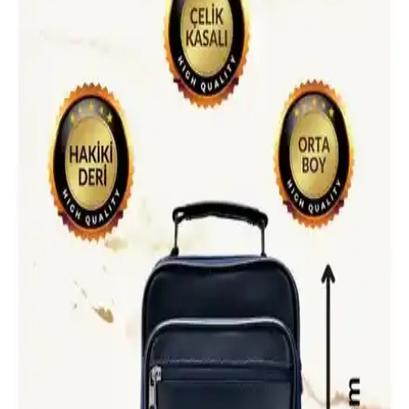
Pierre Cardin Kahverengi Monogram Kadın Omuz
Çantası Günlük Kullanım İçin Uygun
Pierre Cardin'in kahverengi monogram kadın omuz çantası, şıklık ve
fonksiyonelliği bir arada sunar. Geniş iç hacmi ve ayarlanabilir
askısıyla günlük kullanım için ideal, dayanıklı suni deri malzeme ile
tasarlanmıştır.
Erkek Omuz Çantası Karşılaştırması: Like Life ve
Yongtai Weixier Modelleri Analizi
Bu analizde, Like Life ve Yongtai Weixier erkek omuz çantalarının
malzeme, tasarım ve kullanıcı memnuniyeti gibi önemli özellikleri
karşılaştırılıyor.
En Güncel Çanta Trendleri ve Seçim Rehberi: Stil
Sahibi Olmanın Anahtarı
Günümüzde çantalar, şıklık ve fonksiyonelliğin birleştiği en önemli
aksesuarlar arasında yer alıyor. Trendler, modeller ve seçim
önerileriyle stilinizi tamamlayın.
PAWWAYS Büyük Boy Siyah File Plaj Çantası