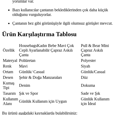
yorumlar var.
Bazı kullanıcılar çantanın beklediklerinden çok daha küçük
olduğunu vurguluyorlar.
Çantanın bez gibi görünüşüyle ilgili olumsuz görüşler mevcut.
Ürün Karşılaştırma Tablosu
HousebagsKadın Bebe Mavi Çok
Pull & Bear Mini
Özellik
Cepli Ayarlanabilir Çapraz Askılı
Çapraz Askılı
Çanta
Çanta
Materyal
Poliüretan
Polyester
Renk
Mavi
Siyah
Ortam
Günlük/ Casual
Günlük/Casual
Desen
Şehir & Doğa Manzaraları
Düz
Kumaş
Denim
Dokuma
Tipi
Tasarım
Şık ve Spor
Sade ve Şık
Kullanım
Günlük Kullanım
Günlük Kullanım için Uygun
Alanı
için İdeal
Bu ürünü aşağıdaki kaynaklarda bulabilirsiniz: