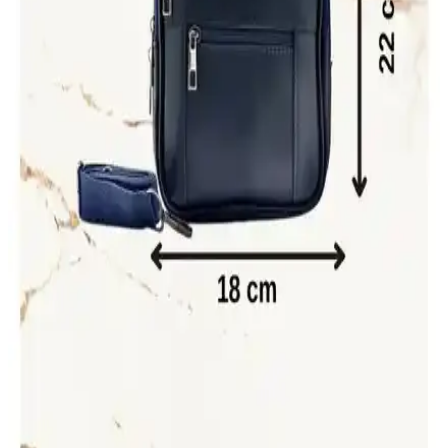
Fonksiyonellik ve Estetiğin Buluşması
PAWWAYS'in büyük boy, siyah renkli file plaj çantası, hafif ve
dayanıklı yapısıyla hava alır, geniş iç hacmiyle pratik kullanım
sağlar, sürdürülebilir ve şık tasarımıyla öne çıkar.
Beyaz Çanta Seçimi ve Bakımıyla Moda İfadenizi
Güçlendirin
Beyaz çanta, çok yönlü kullanımı ve şıklığıyla moda dünyasında
öne çıkar. Kaliteli seçim ve bakım ipuçlarıyla uzun ömürlü ve şık bir
aksesuar elde edin.
Byhakan NW-2033 Kulaklıklı USB Çıkışlı Omuz ve
Bel Çantası Detaylı İnceleme
Byhakan NW-2033 modeli, suya dayanıklı keten kumaştan
üretilmiş, USB çıkışlı ve çok bölmeli tasarımıyla günlük kullanım
için ideal hafif ve fonksiyonel bir çantadır.
Erkek El ve Omuz Çantaları Karşılaştırması:
Malzeme, Kullanım ve Yorumlar