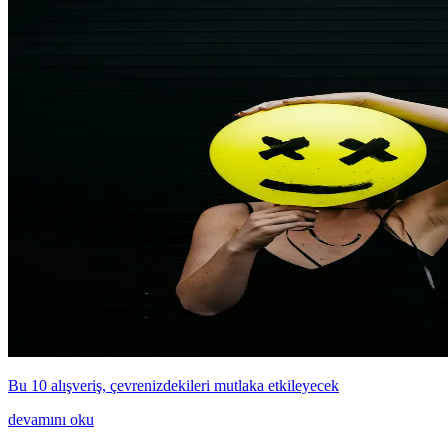
Bu 10 alışveriş, çevrenizdekileri mutlaka etkileyecek
devamını oku