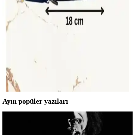
aksesuar elde edin.
Byhakan NW-2033 Kulaklıklı USB Çıkışlı Omuz ve
Bel Çantası Detaylı İnceleme
Byhakan NW-2033 modeli, suya dayanıklı keten kumaştan
üretilmiş, USB çıkışlı ve çok bölmeli tasarımıyla günlük kullanım
için ideal hafif ve fonksiyonel bir çantadır.
Erkek El ve Omuz Çantaları Karşılaştırması:
Malzeme, Kullanım ve Yorumlar
Deri ve polyester malzemeden üretilen iki erkek çantası, kullanım
alanları ve kullanıcı geri bildirimleriyle detaylı karşılaştırıldı.
Dayanıklılık, fonksiyonellik ve tasarım özellikleri öne çıkıyor.
Ayın popüler yazıları