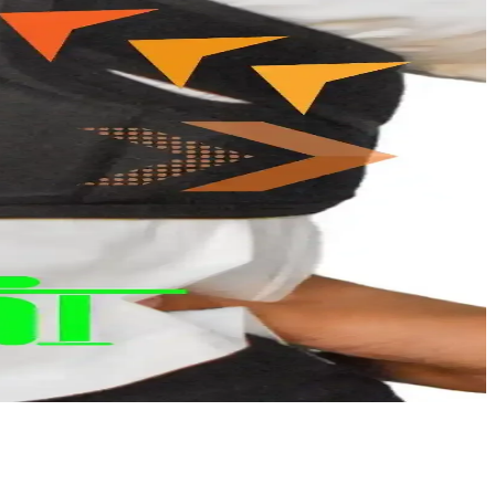
lar, esneklik ve dayanıklılık sunar.
kmaz ve destek sağlar.
nıcı deneyimleriyle en uygun seçimi yapmanıza yardımcı oluyoruz.
 doğal görünüm sağlar.
şık ve rahat bir çözümdür.