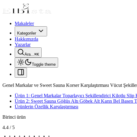
Makaleler
Kategoriler
Hakkımızda
Yazarlar
Ara...
⌘
K
Toggle theme
Genel Markalar ve Sweet Sauna Korser Karşılaştırması Vücut Şekillend
Ürün 1: Genel Markalar Toparlayıcı Şekillendirici Kilotlu Slip
Ürün 2: Sweet Sauna Göğüs Altı Göbek Alt Karın Bel Basen To
Ürünlerin Özellik Karşılaştırması
Birinci ürün
4.4
/
5