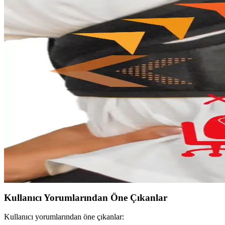
MİSTİRİK Anoky modeli lazer kesim teknolojisiyle üretilmiş, estetik v
FİT WOMEN İz Bırakmaz Etkili Lazer Kesim Paçalı
FİT WOMEN'in lazer kesim paçalı korse, yüksek bel ve mikro dokuma ku
Formactive ve Mistirik Erkek Korse Atletleri Karşılaşt
İki popüler erkek korse atletini detaylı karşılaştırıyoruz. Göbek incel
Sweet Sauna Göğüs Toparlayıcı Kalın Askılı Spor Büs
Sweet Sauna'nın göğüs toparlayıcı kalın askılı spor büstiyeri, rahatlı
Minufco Dik Duruş Korsesi ile Duruşunuzu Düzeltin v
Minufco Dik Duruş Korsesi, ergonomik tasarımıyla bel ve sırt desteği s
Kullanıcı Yorumlarından Öne Çıkanlar
Kullanıcı yorumlarından öne çıkanlar: