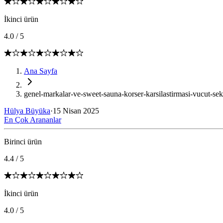
İkinci ürün
4.0
/
5
Ana Sayfa
genel-markalar-ve-sweet-sauna-korser-karsilastirmasi-vucut-sekil
Hülya Büyüka
·
15 Nisan 2025
En Çok Arananlar
Birinci ürün
4.4
/
5
İkinci ürün
4.0
/
5