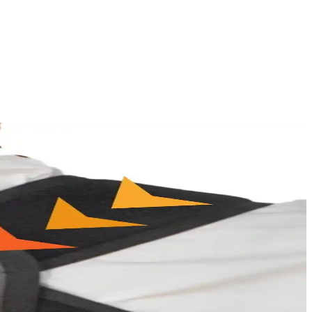
ealdir. Sürdürülebilir özellikleriyle de öne çıkar.
endlerle tarzınıza uygun seçenekler sunar.
u atlet günlük rahatlık sunar. Hangi model sizin ihtiyaçlarınıza uygun?