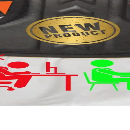
e rahat günlük kullanım korse. Yüksek bel tasarımıyla şekillendirme sağ
 Korse Günlük Kullanım İçin Uygun
maşıyla rahatlık ve şıklık sunar. Günlük kullanım için ideal, iz bıra
ırması: Özellikler ve Kullanıcı Yorumları
tme, duruş ve vücut şekillendirme özellikleriyle ilgili bilgiler ve kulla
tiyer Korse İnceleme ve Kullanıcı Yorumları
k ve destek sunarak günlük ve spor kullanımında göğüsleri şekillendirir,
e Ağrıları Azaltın
ağlar, ağrıları azaltır ve duruşu düzeltir. Günlük kullanım için uygun, 