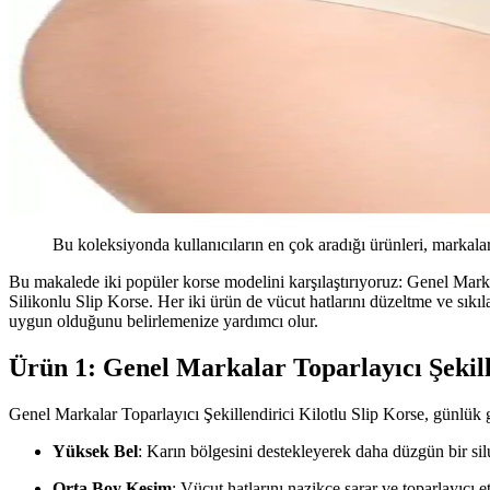
Bu koleksiyonda kullanıcıların en çok aradığı ürünleri, markalar
Bu makalede iki popüler korse modelini karşılaştırıyoruz: Genel Mar
Silikonlu Slip Korse. Her iki ürün de vücut hatlarını düzeltme ve sıkıla
uygun olduğunu belirlemenize yardımcı olur.
Ürün 1: Genel Markalar Toparlayıcı Şekill
Genel Markalar Toparlayıcı Şekillendirici Kilotlu Slip Korse, günlük g
Yüksek Bel
: Karın bölgesini destekleyerek daha düzgün bir silu
Orta Boy Kesim
: Vücut hatlarını nazikçe sarar ve toparlayıcı et