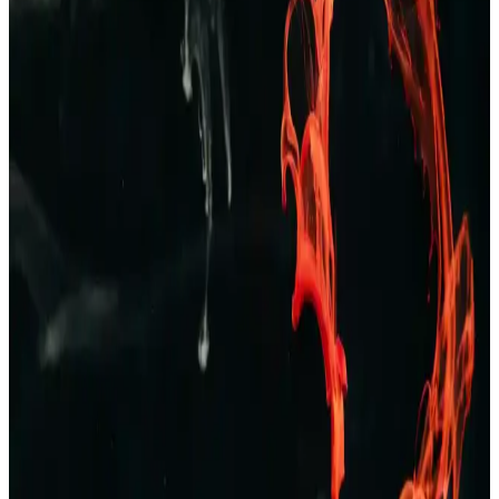
giyiminde ideal tercihlerin başında gelir.
Erkekler İçin Zara Pantolon ve Kot Seçenekleri:
Tarzınızı Yansıtan Şık ve Konforlu Koleksiyonlar
Zara’nın geniş erkek pantolon ve kot koleksiyonlarıyla şıklık ve
konforu bir arada yakalayın. Günlük ve resmi tarzlara uygun
modellerle kendinizi ifade edin.
TAMPAP Erkek Baskılı Kısa Kollu Pijama Takımı
Rahat ve Şık Tasarım
TAMPAP erkek baskılı kısa kollu pijama takımı, hafif, nefes alabilir
pamuklu kumaşı ve şık tasarımıyla yaz aylarına uygun konfor sağlar.
Erkek Bej Rengi Ceketler: Çok Yönlü ve Şık Giyim
Seçenekleri Rehberi
Bej rengi erkek ceketler, çok yönlülüğü ve şıklığıyla her sezon ve
ortamda tercih edilir. Farklı modeller ve kombinasyon önerileriyle
stilinizi tamamlayın.
Erkek Kot Şort Modası 2023: Yaz Aylarında Şık ve