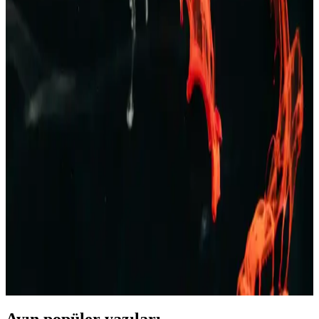
modellerle kendinizi ifade edin.
TAMPAP Erkek Baskılı Kısa Kollu Pijama Takımı
Rahat ve Şık Tasarım
TAMPAP erkek baskılı kısa kollu pijama takımı, hafif, nefes alabilir
pamuklu kumaşı ve şık tasarımıyla yaz aylarına uygun konfor sağlar.
Erkek Bej Rengi Ceketler: Çok Yönlü ve Şık Giyim
Seçenekleri Rehberi
Bej rengi erkek ceketler, çok yönlülüğü ve şıklığıyla her sezon ve
ortamda tercih edilir. Farklı modeller ve kombinasyon önerileriyle
stilinizi tamamlayın.
Erkek Kot Şort Modası 2023: Yaz Aylarında Şık ve
Rahat Kombinasyonlar
Yaz aylarında rahat ve şık kalmak isteyen erkekler için kot şortlar,
farklı kesim ve renk seçenekleriyle ideal tercih. Günlük, spor ve
resmi olmayan ortamlar için uygun modellerle tarzınızı yansıtın.
Ayın popüler yazıları