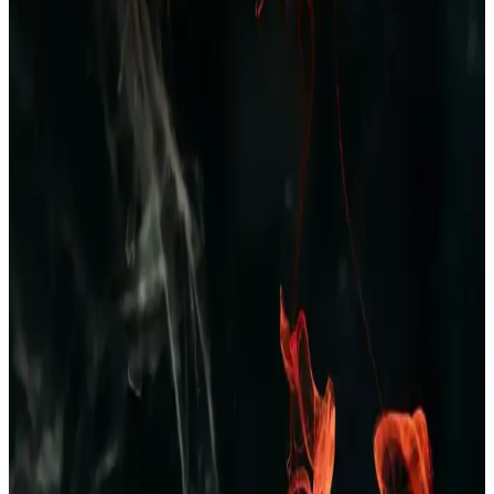
Kış ayları için tasarlanan polar erkek pijama takımı, yumuşak
dokusu ve şık ekose desenleriyle rahatlık ve stil sunar, uzun ömürlü
ve kolay bakım avantajıyla evde konfor sağlar.
Erkek Yazlık Pijama Altları: Rahat ve Şık
Seçenekler ile Yaz Aylarında Konfor
Yazlık erkek pijama altları hafif, nefes alabilir kumaşlardan üretilir,
çeşitli modeller ve desenlerde bulunur, uygun fiyat ve kalite dengesi
önemlidir, yaz aylarında rahatlık sağlar.
Dockers 226324 Kahverengi Erkek Terlik: Şıklık ve
Konforu Bir Arada Sunan Modern Tasarım
Dockers 226324 kahverengi erkek terlik, şık tasarımı ve ortopedik
desteğiyle rahatlık ve dayanıklılık sunar, nefes alabilir yapısıyla gün
boyu konfor sağlar.
Erkekler İçin Kareli Pijama Seçenekleri: Rahat ve
Şık Ev Giyim Tarzları
Kareli pijamalar, erkekler arasında popüler olup, rahatlık ve şıklığı
bir arada sunar. Farklı modeller ve kumaş seçenekleriyle ev