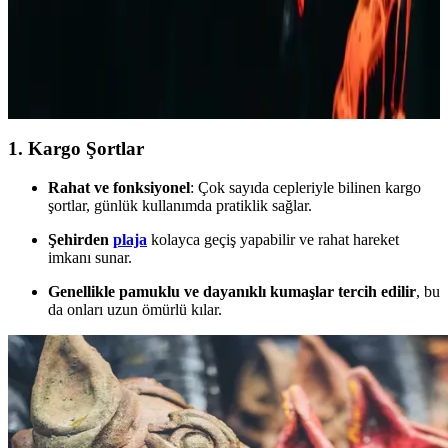
Rahat Kombinasyonlar
Yaz aylarında rahat ve şık kalmak isteyen erkekler için kot şortlar,
farklı kesim ve renk seçenekleriyle ideal tercih. Günlük, spor ve
resmi olmayan ortamlar için uygun modellerle tarzınızı yansıtın.
1. Kargo Şortlar
Rahat ve fonksiyonel
: Çok sayıda cepleriyle bilinen kargo
şortlar, günlük kullanımda pratiklik sağlar.
Şehirden
plaja
kolayca geçiş yapabilir ve rahat hareket
imkanı sunar.
Genellikle pamuklu ve dayanıklı kumaşlar tercih edilir
, bu
da onları uzun ömürlü kılar.