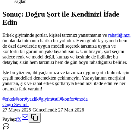
sağlar.
Sonuç: Doğru Şort ile Kendinizi İfade
Edin
Erkek giyiminde şortlar, kişisel tarzınızı yansıtmanın ve
rahatlığınızı
ön planda tutmanın harika bir yoludur. Hem günlük yaşamda hem
de özel davetlerde uygun modeli seçerek tarzınıza uygun ve
konforlu bir görünüm yakalayabilirsiniz. Unutmayın, şort seçimi
sadece renk ve model değil, kumaş ve kesimle de ilgilidir; bu
detaylar, sizin hem tarzınızı hem de gün boyu rahatlığınızı belirler.
İşte bu yüzden, ihtiyaçlarınıza ve tarzınıza uygun şortu bulmak için
çeşitli modelleri denemekten çekinmeyin. Yaz aylarının enerjisini
yansıtan, şık ve rahat erkek şortlarıyla kendinizi ifade edin ve her
ortamda fark yaratın!
#
erkek
#
sort
#
yazlik
#
giyim
#
stil
#
konfor
#
moda
Çağrı Sevimli
27 Mayıs 2025
·
Güncellendi:
27 Mart 2026
Paylaş:
f
𝕏