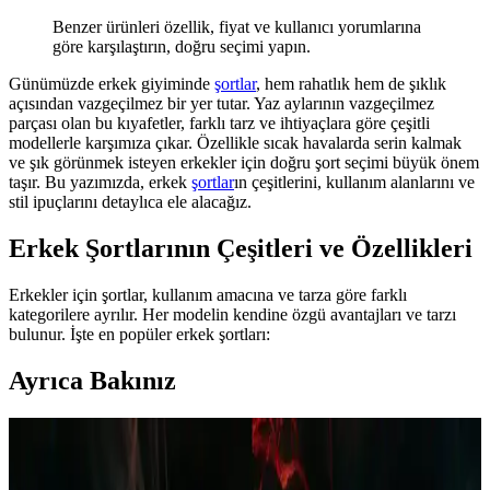
Benzer ürünleri özellik, fiyat ve kullanıcı yorumlarına
göre karşılaştırın, doğru seçimi yapın.
Günümüzde erkek giyiminde
şortlar
, hem rahatlık hem de şıklık
açısından vazgeçilmez bir yer tutar. Yaz aylarının vazgeçilmez
parçası olan bu kıyafetler, farklı tarz ve ihtiyaçlara göre çeşitli
modellerle karşımıza çıkar. Özellikle sıcak havalarda serin kalmak
ve şık görünmek isteyen erkekler için doğru şort seçimi büyük önem
taşır. Bu yazımızda, erkek
şortlar
ın çeşitlerini, kullanım alanlarını ve
stil ipuçlarını detaylıca ele alacağız.
Erkek Şortlarının Çeşitleri ve Özellikleri
Erkekler için şortlar, kullanım amacına ve tarza göre farklı
kategorilere ayrılır. Her modelin kendine özgü avantajları ve tarzı
bulunur. İşte en popüler erkek şortları:
Ayrıca Bakınız
Polar Erkek Pijama Takımı Bordo Lacivert Ekose
Desenli Kış İçin Şık ve Konforlu Giyim Seçeneği