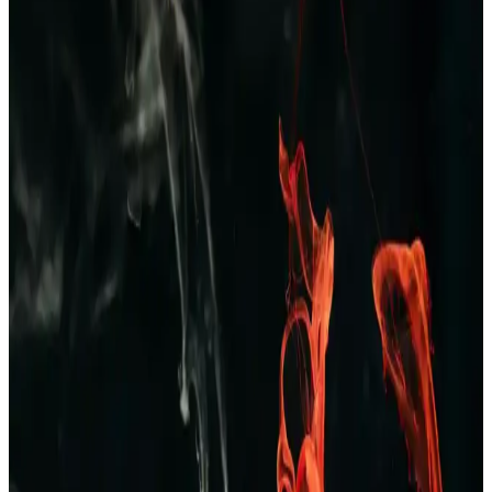
Yazlık erkek pijama altları hafif, nefes alabilir kumaşlardan üretilir,
çeşitli modeller ve desenlerde bulunur, uygun fiyat ve kalite dengesi
önemlidir, yaz aylarında rahatlık sağlar.
Dockers 226324 Kahverengi Erkek Terlik: Şıklık ve
Konforu Bir Arada Sunan Modern Tasarım
Dockers 226324 kahverengi erkek terlik, şık tasarımı ve ortopedik
desteğiyle rahatlık ve dayanıklılık sunar, nefes alabilir yapısıyla gün
boyu konfor sağlar.
Erkekler İçin Kareli Pijama Seçenekleri: Rahat ve
Şık Ev Giyim Tarzları
Kareli pijamalar, erkekler arasında popüler olup, rahatlık ve şıklığı
bir arada sunar. Farklı modeller ve kumaş seçenekleriyle ev
giyiminde ideal tercihlerin başında gelir.
Erkekler İçin Zara Pantolon ve Kot Seçenekleri:
Tarzınızı Yansıtan Şık ve Konforlu Koleksiyonlar
Zara’nın geniş erkek pantolon ve kot koleksiyonlarıyla şıklık ve
konforu bir arada yakalayın. Günlük ve resmi tarzlara uygun