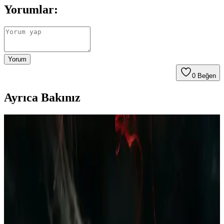
Yorumlar:
Yorum
0
Beğen
Ayrıca Bakınız
Polar Erkek Pijama Takımı Bordo Lacivert Ekose
Desenli Kış İçin Şık ve Konforlu Giyim Seçeneği
Kış ayları için tasarlanan polar erkek pijama takımı, yumuşak
dokusu ve şık ekose desenleriyle rahatlık ve stil sunar, uzun ömürlü
ve kolay bakım avantajıyla evde konfor sağlar.
Erkek Yazlık Pijama Altları: Rahat ve Şık
Seçenekler ile Yaz Aylarında Konfor