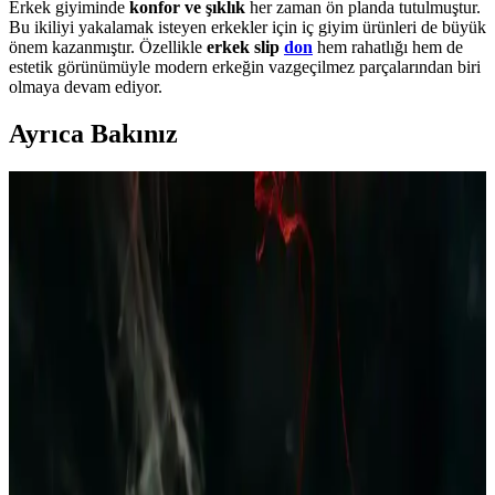
Erkek giyiminde
konfor ve şıklık
her zaman ön planda tutulmuştur.
Bu ikiliyi yakalamak isteyen erkekler için iç giyim ürünleri de büyük
önem kazanmıştır. Özellikle
erkek slip
don
hem rahatlığı hem de
estetik görünümüyle modern erkeğin vazgeçilmez parçalarından biri
olmaya devam ediyor.
Ayrıca Bakınız
Polar Erkek Pijama Takımı Bordo Lacivert Ekose
Desenli Kış İçin Şık ve Konforlu Giyim Seçeneği
Kış ayları için tasarlanan polar erkek pijama takımı, yumuşak
dokusu ve şık ekose desenleriyle rahatlık ve stil sunar, uzun ömürlü
ve kolay bakım avantajıyla evde konfor sağlar.
Erkek Yazlık Pijama Altları: Rahat ve Şık
Seçenekler ile Yaz Aylarında Konfor
Yazlık erkek pijama altları hafif, nefes alabilir kumaşlardan üretilir,
çeşitli modeller ve desenlerde bulunur, uygun fiyat ve kalite dengesi
önemlidir, yaz aylarında rahatlık sağlar.