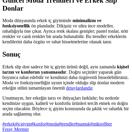
Güncel Moda Trendleri ve Erkek Slip
Donlar
Moda dünyasında erkek iç giyiminde
minimalizm ve
fonksiyonellik
ön plandadır. Dikişsiz ve ultra ince modeller,
rahatlığıyla öne çıkar. Ayrıca renk skalası genişler; pastel tonlar, nötr
renkler ve canlı renkler bir arada bulunabilir. Bu trendler erkeklerin
kendilerini daha özgün ve rahat hissetmelerine olanak tanır.
Sonuç
Erkek slip don sadece bir iç giyim ürünü değil, aynı zamanda
kişisel
tarzın ve konforun yansımasıdır
. Doğru seçimler yaparak gün
boyunca rahat edebilir ve kendinizi daha özgüvenli hissedebilirsiniz.
Moda ve fonksiyonelliğin uyum içinde olduğu slip donlar modern
erkeğin stilini tamamlayan önemli
detaylardandır
.
Unutmayın, her erkeğin tarzı ve ihtiyaçları farklıdır; bu nedenle
kendinize uygun, kaliteli ve konforlu ürünleri tercih etmek en doğru
seçim olacaktır. Böylece iç giyim konusunda da şıklık ve rahatlık bir
arada sağlanmış olur.
#
erkek
#
icgiyim
#
konfor
#
moda
#
trendler
#
pamuk
#
mikrofiber
Feray Mermer