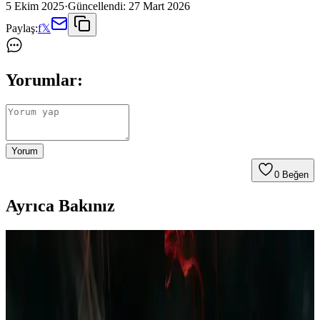
5 Ekim 2025
·
Güncellendi:
27 Mart 2026
Paylaş:
f
𝕏
Yorumlar:
Yorum
0
Beğen
Ayrıca Bakınız
Polar Erkek Pijama Takımı Bordo Lacivert Ekose
Desenli Kış İçin Şık ve Konforlu Giyim Seçeneği
Kış ayları için tasarlanan polar erkek pijama takımı, yumuşak
dokusu ve şık ekose desenleriyle rahatlık ve stil sunar, uzun ömürlü
ve kolay bakım avantajıyla evde konfor sağlar.