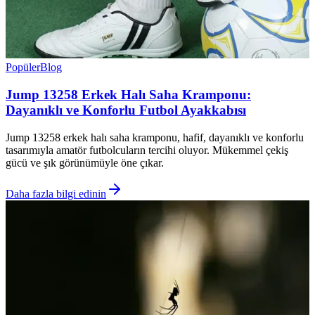
Popüler
Blog
Jump 13258 Erkek Halı Saha Kramponu:
Dayanıklı ve Konforlu Futbol Ayakkabısı
Jump 13258 erkek halı saha kramponu, hafif, dayanıklı ve konforlu
tasarımıyla amatör futbolcuların tercihi oluyor. Mükemmel çekiş
gücü ve şık görünümüyle öne çıkar.
Daha fazla bilgi edinin