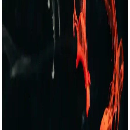
Tarzınızı Yansıtan Şık ve Konforlu Koleksiyonlar
Zara’nın geniş erkek pantolon ve kot koleksiyonlarıyla şıklık ve
konforu bir arada yakalayın. Günlük ve resmi tarzlara uygun
modellerle kendinizi ifade edin.
TAMPAP Erkek Baskılı Kısa Kollu Pijama Takımı
Rahat ve Şık Tasarım
TAMPAP erkek baskılı kısa kollu pijama takımı, hafif, nefes alabilir
pamuklu kumaşı ve şık tasarımıyla yaz aylarına uygun konfor sağlar.
Erkek Bej Rengi Ceketler: Çok Yönlü ve Şık Giyim
Seçenekleri Rehberi
Bej rengi erkek ceketler, çok yönlülüğü ve şıklığıyla her sezon ve
ortamda tercih edilir. Farklı modeller ve kombinasyon önerileriyle
stilinizi tamamlayın.
Erkek Kot Şort Modası 2023: Yaz Aylarında Şık ve
Rahat Kombinasyonlar
Yaz aylarında rahat ve şık kalmak isteyen erkekler için kot şortlar,