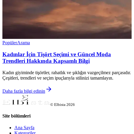
Popüler
Arama
Kadınlar İçin Tişört Seçimi ve Güncel Moda
Trendleri Hakkında Kapsamlı Bilgi
Kadın giyiminde tişörtler, rahatlık ve şıklığın vazgeçilmez parçasıdır.
Çeşitleri, trendleri ve seçim ipuçlarıyla stilinizi tamamlayın.
Daha fazla bilgi edinin
©
Elbista
2026
Site bölümleri
Ana Sayfa
Kategoriler