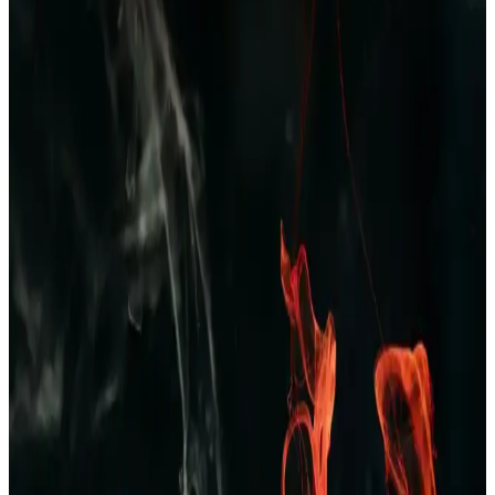
Erkek Yazlık Pijama Altları: Rahat ve Şık
Seçenekler ile Yaz Aylarında Konfor
Yazlık erkek pijama altları hafif, nefes alabilir kumaşlardan üretilir,
çeşitli modeller ve desenlerde bulunur, uygun fiyat ve kalite dengesi
önemlidir, yaz aylarında rahatlık sağlar.
Dockers 226324 Kahverengi Erkek Terlik: Şıklık ve
Konforu Bir Arada Sunan Modern Tasarım
Dockers 226324 kahverengi erkek terlik, şık tasarımı ve ortopedik
desteğiyle rahatlık ve dayanıklılık sunar, nefes alabilir yapısıyla gün
boyu konfor sağlar.
Erkekler İçin Kareli Pijama Seçenekleri: Rahat ve
Şık Ev Giyim Tarzları
Kareli pijamalar, erkekler arasında popüler olup, rahatlık ve şıklığı
bir arada sunar. Farklı modeller ve kumaş seçenekleriyle ev
giyiminde ideal tercihlerin başında gelir.
Erkekler İçin Zara Pantolon ve Kot Seçenekleri: