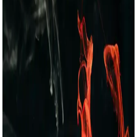
Dockers 226324 Kahverengi Erkek Terlik: Şıklık ve
Konforu Bir Arada Sunan Modern Tasarım
Dockers 226324 kahverengi erkek terlik, şık tasarımı ve ortopedik
desteğiyle rahatlık ve dayanıklılık sunar, nefes alabilir yapısıyla gün
boyu konfor sağlar.
Erkekler İçin Kareli Pijama Seçenekleri: Rahat ve
Şık Ev Giyim Tarzları
Kareli pijamalar, erkekler arasında popüler olup, rahatlık ve şıklığı
bir arada sunar. Farklı modeller ve kumaş seçenekleriyle ev
giyiminde ideal tercihlerin başında gelir.
Erkekler İçin Zara Pantolon ve Kot Seçenekleri:
Tarzınızı Yansıtan Şık ve Konforlu Koleksiyonlar
Zara’nın geniş erkek pantolon ve kot koleksiyonlarıyla şıklık ve
konforu bir arada yakalayın. Günlük ve resmi tarzlara uygun
modellerle kendinizi ifade edin.
TAMPAP Erkek Baskılı Kısa Kollu Pijama Takımı
Rahat ve Şık Tasarım