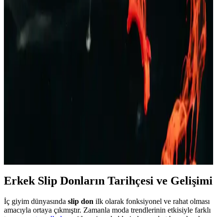
TAMPAP erkek baskılı kısa kollu pijama takımı, hafif, nefes alabilir
pamuklu kumaşı ve şık tasarımıyla yaz aylarına uygun konfor sağlar.
Erkek Bej Rengi Ceketler: Çok Yönlü ve Şık Giyim
Seçenekleri Rehberi
Bej rengi erkek ceketler, çok yönlülüğü ve şıklığıyla her sezon ve
ortamda tercih edilir. Farklı modeller ve kombinasyon önerileriyle
stilinizi tamamlayın.
Erkek Kot Şort Modası 2023: Yaz Aylarında Şık ve
Rahat Kombinasyonlar
Yaz aylarında rahat ve şık kalmak isteyen erkekler için kot şortlar,
farklı kesim ve renk seçenekleriyle ideal tercih. Günlük, spor ve
resmi olmayan ortamlar için uygun modellerle tarzınızı yansıtın.
Erkek Slip Donların Tarihçesi ve Gelişimi
İç giyim dünyasında
slip don
ilk olarak fonksiyonel ve rahat olması
amacıyla ortaya çıkmıştır. Zamanla moda trendlerinin etkisiyle farklı