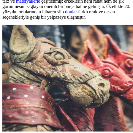
tarz ve
materyallerle
çeşitlenmiş; erkeklerin hem rahat hem de şık
görünmesini sağlayan önemli bir parça haline gelmiştir. Özellikle 20.
yüzyılın ortalarından itibaren slip
donlar
farklı renk ve desen
seçenekleriyle geniş bir yelpazeye ulaşmıştır.