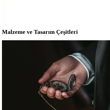
U.S. Polo Assn. erkek çocuk hardal triko kazak, %100 pamuk
yapısıyla konfor sağlar, modern slim fit tasarımıyla günlük ve özel
günlerde şıklık sunar. Renk dayanıklılığı ve rahatlığıyla öne çıkar.
Malzeme ve Tasarım Çeşitleri