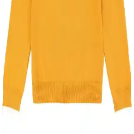
Cigit Erkek Çocuklar İçin Çizgili Mevsimlik Pamuk
Tişörtü Şıklık ve Konfor Sunar
%100 pamuklu, hafif ve rahat tasarımıyla çocukların hareket
özgürlüğünü sağlayan, canlı renklerde şık ve dayanıklı çizgili tişört,
mevsim geçişlerinde ideal tercih.
Sivaist Siyah Erkek Çocuk Montu: Kışa Hazırlık
İçin Modern ve Dayanıklı Seçenek
Sivaist siyah erkek çocuk montu, su geçirmez ve rüzgar korumalı
özellikleriyle soğuk havalarda mükemmel koruma sağlar. Hafif ve
şık tasarımıyla günlük kullanım ve doğa aktiviteleri için ideal.
Defacto Erkek Çocuk Carrot Fit Düz Paça Cepli
Jean Pantolon İncelemesi ve Özellikleri
Defacto'nun erkek çocuklar için tasarladığı carrot fit jean pantolon,
rahatlık ve şıklığı bir arada sunar. Nefes alabilir pamuklu yapısı ve
esnekliği ile günlük kullanımda tercih edilir.
U.S. Polo Assn. Erkek Çocuk Hardal Triko Kazak:
Günlük ve Şık Kullanım İçin Modern Tasarım