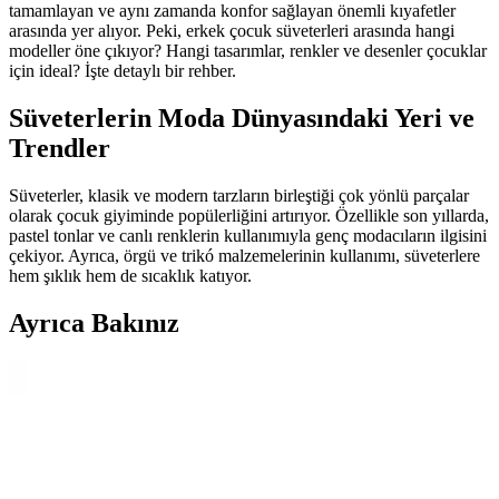
tamamlayan ve aynı zamanda konfor sağlayan önemli kıyafetler
arasında yer alıyor. Peki, erkek çocuk süveterleri arasında hangi
modeller öne çıkıyor? Hangi tasarımlar, renkler ve desenler çocuklar
için ideal? İşte detaylı bir rehber.
Süveterlerin Moda Dünyasındaki Yeri ve
Trendler
Süveterler, klasik ve modern tarzların birleştiği çok yönlü parçalar
olarak çocuk giyiminde popülerliğini artırıyor. Özellikle son yıllarda,
pastel tonlar ve canlı renklerin kullanımıyla genç modacıların ilgisini
çekiyor. Ayrıca, örgü ve trikó malzemelerinin kullanımı, süveterlere
hem şıklık hem de sıcaklık katıyor.
Ayrıca Bakınız
Seher Erkek Çocuk Beyaz Atletler 6'lı Paket Günlük
Kullanım ve Tasarım Özellikleri
Seher erkek çocuk atletleri, %100 pamuklu yapısı, modern tasarımı
ve pratik kullanımıyla günlük yaşamda ideal. Yumuşak dokusu ve