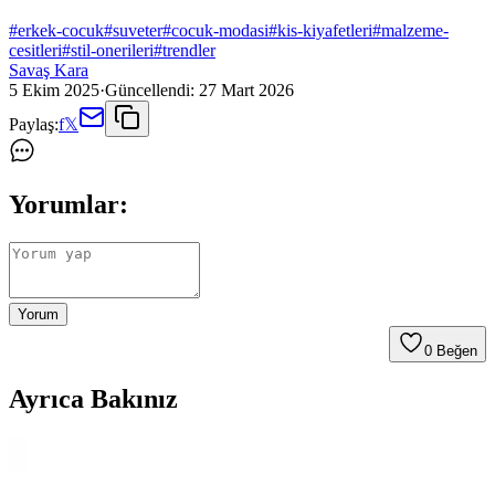
#
erkek-cocuk
#
suveter
#
cocuk-modasi
#
kis-kiyafetleri
#
malzeme-
cesitleri
#
stil-onerileri
#
trendler
Savaş Kara
5 Ekim 2025
·
Güncellendi:
27 Mart 2026
Paylaş:
f
𝕏
Yorumlar:
Yorum
0
Beğen
Ayrıca Bakınız
Seher Erkek Çocuk Beyaz Atletler 6'lı Paket Günlük
Kullanım ve Tasarım Özellikleri