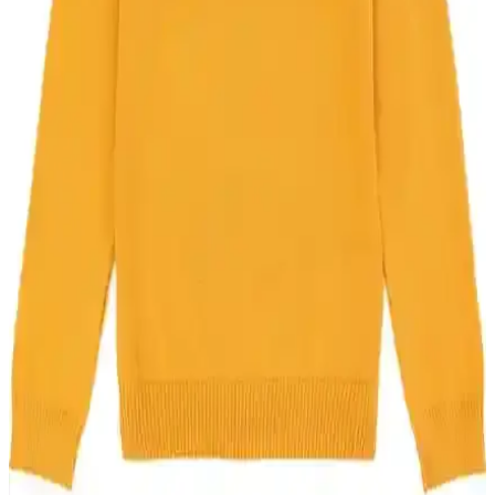
DeFacto'nun geri dönüşümlü kumaş kullanımıyla çevreye duyarlı
erkek çocuk takımı, rahat ve şık tasarımıyla günlük ve okul
kullanımına uygun, sıcak tutan polar iç yüzeyiyle dikkat çekiyor.
Cigit Erkek Çocuklar İçin Çizgili Mevsimlik Pamuk
Tişörtü Şıklık ve Konfor Sunar
%100 pamuklu, hafif ve rahat tasarımıyla çocukların hareket
özgürlüğünü sağlayan, canlı renklerde şık ve dayanıklı çizgili tişört,
mevsim geçişlerinde ideal tercih.
Sivaist Siyah Erkek Çocuk Montu: Kışa Hazırlık
İçin Modern ve Dayanıklı Seçenek
Sivaist siyah erkek çocuk montu, su geçirmez ve rüzgar korumalı
özellikleriyle soğuk havalarda mükemmel koruma sağlar. Hafif ve
şık tasarımıyla günlük kullanım ve doğa aktiviteleri için ideal.
Defacto Erkek Çocuk Carrot Fit Düz Paça Cepli
Jean Pantolon İncelemesi ve Özellikleri
Defacto'nun erkek çocuklar için tasarladığı carrot fit jean pantolon,
rahatlık ve şıklığı bir arada sunar. Nefes alabilir pamuklu yapısı ve