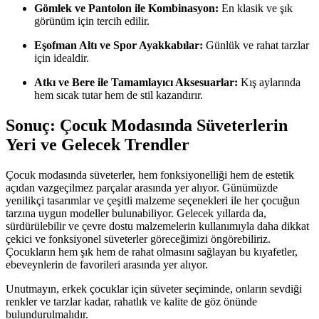
Gömlek ve Pantolon ile Kombinasyon:
En klasik ve şık
görünüm için tercih edilir.
Eşofman Altı ve Spor Ayakkabılar:
Günlük ve rahat tarzlar
için idealdir.
Atkı ve Bere ile Tamamlayıcı Aksesuarlar:
Kış aylarında
hem sıcak tutar hem de stil kazandırır.
Sonuç: Çocuk Modasında Süveterlerin
Yeri ve Gelecek Trendler
Çocuk modasında süveterler, hem fonksiyonelliği hem de estetik
açıdan vazgeçilmez parçalar arasında yer alıyor. Günümüzde
yenilikçi tasarımlar ve çeşitli malzeme seçenekleri ile her çocuğun
tarzına uygun modeller bulunabiliyor. Gelecek yıllarda da,
sürdürülebilir ve çevre dostu malzemelerin kullanımıyla daha dikkat
çekici ve fonksiyonel süveterler göreceğimizi öngörebiliriz.
Çocukların hem şık hem de rahat olmasını sağlayan bu kıyafetler,
ebeveynlerin de favorileri arasında yer alıyor.
Unutmayın, erkek çocuklar için süveter seçiminde, onların sevdiği
renkler ve tarzlar kadar, rahatlık ve kalite de göz önünde
bulundurulmalıdır.