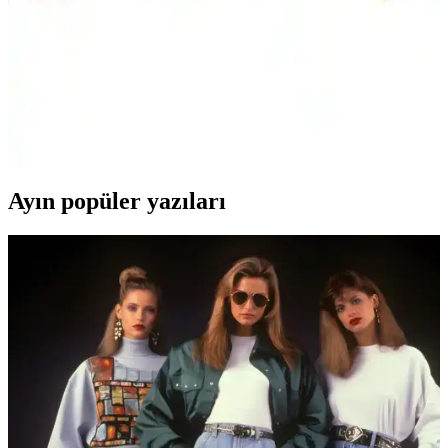
esnekliği ile günlük kullanımda tercih edilir.
U.S. Polo Assn. Erkek Çocuk Hardal Triko Kazak:
Günlük ve Şık Kullanım İçin Modern Tasarım
U.S. Polo Assn. erkek çocuk hardal triko kazak, %100 pamuk
yapısıyla konfor sağlar, modern slim fit tasarımıyla günlük ve özel
günlerde şıklık sunar. Renk dayanıklılığı ve rahatlığıyla öne çıkar.
Ayın popüler yazıları