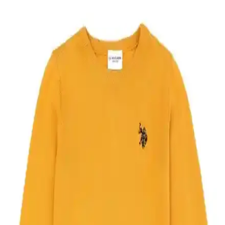
dayanıklılığıyla öne çıkan ürün, uygun fiyat ve kolay bakım avantajı
sağlar.
Breeze Erkek Çocuk Uzun Kollu Pamuklu Tişört
Trend ve Konfor Bir Arada
Breeze erkek çocuk uzun kollu tişörtü, %100 pamuklu kumaşıyla
rahatlık ve şıklığı bir arada sunar. Türk bayrağı detaylarıyla
gençlerin tarzını yansıtır, mevsimlik kullanıma uygundur.
U.S. Polo Assn. Erkek Çocuk Mint Tişörtü: Şık ve
Konforlu Günlük Giyim Seçeneği
U.S. Polo Assn. erkek çocuk mint tişörtü, %100 pamuk ve nefes
alabilir teknolojisiyle günlük kullanımda şıklık ve konforu bir arada
sunar, hareket özgürlüğü sağlar.
DeFacto Erkek Çocuk Geri Dönüşümlü 2'li Takım:
Şık ve Rahat Günlük Giyim Seçeneği
DeFacto'nun geri dönüşümlü kumaş kullanımıyla çevreye duyarlı
erkek çocuk takımı, rahat ve şık tasarımıyla günlük ve okul
kullanımına uygun, sıcak tutan polar iç yüzeyiyle dikkat çekiyor.