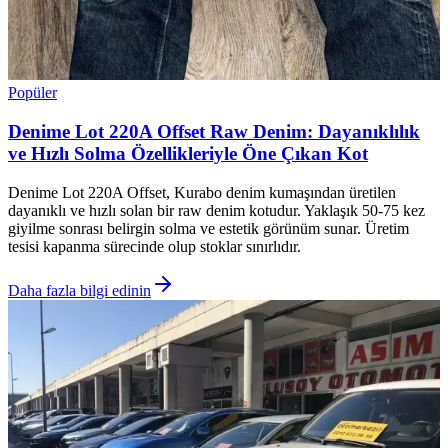
Popüler
Denime Lot 220A Offset Raw Denim: Dayanıklılık
ve Hızlı Solma Özellikleriyle Öne Çıkan Kot
Denime Lot 220A Offset, Kurabo denim kumaşından üretilen
dayanıklı ve hızlı solan bir raw denim kotudur. Yaklaşık 50-75 kez
giyilme sonrası belirgin solma ve estetik görünüm sunar. Üretim
tesisi kapanma sürecinde olup stoklar sınırlıdır.
Daha fazla bilgi edinin