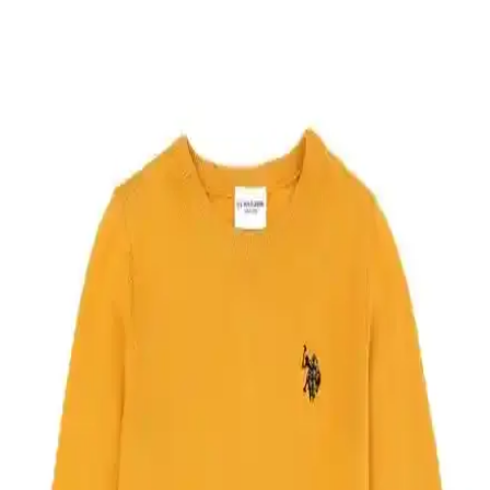
Seher erkek çocuk atletleri, %100 pamuklu yapısı, modern tasarımı
ve pratik kullanımıyla günlük yaşamda ideal. Yumuşak dokusu ve
dayanıklılığıyla öne çıkan ürün, uygun fiyat ve kolay bakım avantajı
sağlar.
Breeze Erkek Çocuk Uzun Kollu Pamuklu Tişört
Trend ve Konfor Bir Arada
Breeze erkek çocuk uzun kollu tişörtü, %100 pamuklu kumaşıyla
rahatlık ve şıklığı bir arada sunar. Türk bayrağı detaylarıyla
gençlerin tarzını yansıtır, mevsimlik kullanıma uygundur.
U.S. Polo Assn. Erkek Çocuk Mint Tişörtü: Şık ve
Konforlu Günlük Giyim Seçeneği
U.S. Polo Assn. erkek çocuk mint tişörtü, %100 pamuk ve nefes
alabilir teknolojisiyle günlük kullanımda şıklık ve konforu bir arada
sunar, hareket özgürlüğü sağlar.
DeFacto Erkek Çocuk Geri Dönüşümlü 2'li Takım:
Şık ve Rahat Günlük Giyim Seçeneği