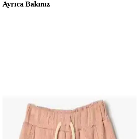
Ayrıca Bakınız
HelloBaby Erkek Bebek Şortları Karşılaştırması:
Malzeme, Konfor ve Kullanım Özellikleri
İki farklı HelloBaby erkek bebek şortu detaylı karşılaştırmasıyla
malzeme, konfor ve kullanım özelliklerini öğrenin, en uygun seçimi
yapın.
Pempem Ribana ve Seher Bebe Kaşkorse Setleri
Karşılaştırması ve En İyi Seçenekler
İki popüler kız bebek bandana setini detaylı karşılaştırıyoruz. Renk,
kalite ve kullanım rahatlığı açısından farkları öğrenerek en iyi seçimi
yapın.
GezegenX ve HelloBaby Yenidoğan Organik Zıbın
Setleri Karşılaştırması
İki popüler yenidoğan bebek giyim ürünü olan GezegenX ve
HelloBaby zıbın setlerini detaylı şekilde karşılaştırıyoruz. Konfor,
kalite ve kullanım kolaylığı açısından önemli farklar bulunuyor.