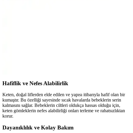
Bebek Patikleri Karşılaştırması: Hakiki Deri ve
Pamuk Astarlı Modellerin Özellikleri
Bu karşılaştırmada hakiki deri ve pamuk astarlı bebek patikleri
arasındaki farklar, konfor ve güvenlik açısından detaylı inceleniyor.
Koton Erkek Bebek Şortları Karşılaştırması: Beli
Lastikli ve Dokulu Modeller
Koton'un erkek bebekler için tasarladığı lastikli ve dokulu şort
modellerinin özellikleri, kullanıcı yorumları ve avantajlarıyla detaylı
karşılaştırması.
Hafiflik ve Nefes Alabilirlik
Keten, doğal liflerden elde edilen ve yapısı itibarıyla hafif olan bir
kumaştır. Bu özelliği sayesinde sıcak havalarda bebeklerin serin
kalmasını sağlar. Bebeklerin ciltleri oldukça hassas olduğu için,
keten gömleklerin nefes alabilirliği onları terleme ve rahatsızlıktan
korur.
Dayanıklılık ve Kolay Bakım