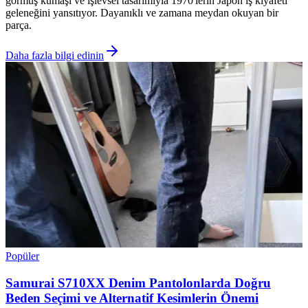
görmüş kumaşı ve işlevsel tasarımıyla 1970'lerin Japon iş kıyafeti
geleneğini yansıtıyor. Dayanıklı ve zamana meydan okuyan bir
parça.
Daha fazla bilgi edinin
Popüler
Samurai S710XX Denim Pantolonlarda Doğru
Beden Seçimi ve Alternatif Kesimlerin Önemi