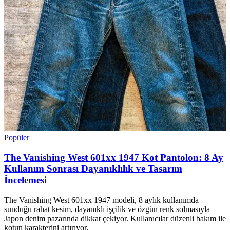
Popüler
The Vanishing West 601xx 1947 Kot Pantolon: 8 Ay
Kullanım Sonrası Dayanıklılık ve Tasarım
İncelemesi
The Vanishing West 601xx 1947 modeli, 8 aylık kullanımda
sunduğu rahat kesim, dayanıklı işçilik ve özgün renk solmasıyla
Japon denim pazarında dikkat çekiyor. Kullanıcılar düzenli bakım ile
kotun karakterini artırıyor.