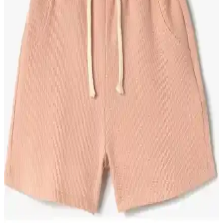
Tiny Lamb Candy Organik Pamuk Bebek Tulumu
2 Parça Şık ve Rahat Dört Mevsim Kullanım
Tiny Lamb Candy 2 Parça organik pamuk bebek tulumu, doğal
malzemeleri ve şık tasarımıyla bebeğinize rahatlık ve şıklık sunar,
kolay giydirme özellikleriyle ebeveynlerin tercihidir.
Bebekler İçin Güvenli ve Konforlu Patik
Modellerinin Karşılaştırması
Bu makale, Ella Bonna Kadife Bebek Patiği ve First Step kaydırmaz
tabanlı panduf modellerini detaylı karşılaştırarak, ebeveynlerin
bilinçli seçim yapmasını sağlar.
HelloBaby ve Tiny Lamb Bebek Giyim Ürünleri
Karşılaştırması ve Seçim Rehberi
İki popüler bebek giyim ürünü olan HelloBaby Yenidoğan Organik
Zıbın ve Tiny Lamb Softly Colors Uzun Kol Bebek Body'nin
özellikleri, kullanıcı yorumları ve karşılaştırmasıyla en uygun seçimi
yapın.