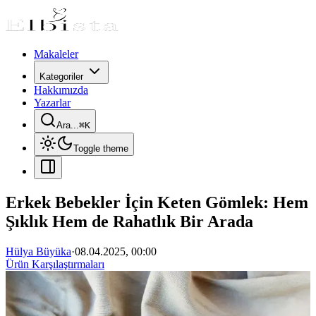
Makaleler
Kategoriler
Hakkımızda
Yazarlar
Ara...
⌘
K
Toggle theme
Erkek Bebekler İçin Keten Gömlek: Hem
Şıklık Hem de Rahatlık Bir Arada
Hülya Büyüka
·
08.04.2025, 00:00
Ürün Karşılaştırmaları