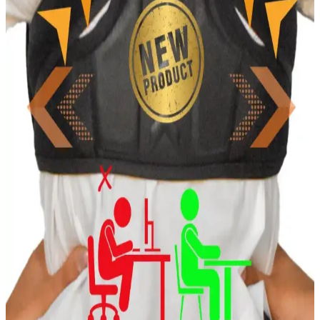
FİT WOMEN İz Bırakmaz Etkili Lazer Kesim
Paçalı Korse Günlük Kullanım İçin Uygun
FİT WOMEN'in lazer kesim paçalı korse, yüksek bel ve mikro
dokuma kumaşıyla rahatlık ve şıklık sunar. Günlük kullanım için
ideal, iz bırakmaz ve destek sağlar.
Formactive ve Mistirik Erkek Korse Atletleri
Karşılaştırması: Özellikler ve Kullanıcı Yorumları
İki popüler erkek korse atletini detaylı karşılaştırıyoruz. Göbek
inceltme, duruş ve vücut şekillendirme özellikleriyle ilgili bilgiler ve
kullanıcı deneyimleriyle en uygun seçimi yapmanıza yardımcı
oluyoruz.
Sweet Sauna Göğüs Toparlayıcı Kalın Askılı Spor
Büstiyer Korse İnceleme ve Kullanıcı Yorumları
Sweet Sauna'nın göğüs toparlayıcı kalın askılı spor büstiyeri,
rahatlık ve destek sunarak günlük ve spor kullanımında göğüsleri
şekillendirir, doğal görünüm sağlar.
Minufco Dik Duruş Korsesi ile Duruşunuzu Düzeltin
ve Ağrıları Azaltın