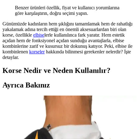
Benzer ürünleri özellik, fiyat ve kullanıcı yorumlarına
göre karşılaştırın, doğru seçimi yapın.
Günümüzde kadınların hem şıklığını tamamlamak hem de rahatlığı
yakalamak adına tercih ettiği en önemli aksesuarlardan biri olan
korse, özellikle
elbise
lerle kullanılınca fark yaratır. Hem estetik
açıdan hem de fonksiyonel açıdan sunduğu avantajlarla, elbise
kombinlerine zarif ve kusursuz bir dokunuş katıyor. Peki, elbise ile
kombinlenen
korseler
hakkında bilinmesi gerekenler nelerdir? İşte
detaylar.
Korse Nedir ve Neden Kullanılır?
Ayrıca Bakınız
MİSTİRİK Buturo Model Alt Karın Etkili Büyük
Beden Korse İncelemesi ve Kullanıcı Yorumları
MİSTİRİK markasının büyük beden korse modeli, alt karın
bölgesini etkili şekilde toparlar, rahat ve dayanıklı yapısıyla günlük
kullanım için idealdir. Sürdürülebilir özellikleriyle de öne çıkar.