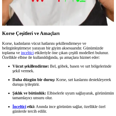
Minufco Dik Duruş Korsesi, ergonomik tasarımıyla bel ve sırt
desteği sağlar, ağrıları azaltır ve duruşu düzeltir. Günlük kullanım
için uygun, şık ve rahat bir çözümdür.
Korse Çeşitleri ve Amaçları
Korse, kadınların vücut hatlarını şekillendirmeye ve
belirginleştirmeye yarayan bir giyim aksesuarıdır. Günümüzde
toplama ve
inceltici
etkileriyle öne çıkan çeşitli modelleri bulunur.
Özellikle elbise ile kullanıldığında, şu amaçlara hizmet eder:
Vücut şekillendirme:
Bel, göbek, basen ve sırt bölgelerinde
şekil vermek.
Daha düzgün bir duruş:
Korse, sırt kaslarını destekleyerek
duruşu iyileştirir.
Şıklık ve bütünlük:
Elbiselerle uyum sağlayarak, görünümün
tamamlayıcı unsuru olur.
İnceltici
etki:
Anında ince görünüm sağlar, özellikle özel
günlerde tercih edilir.