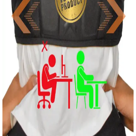
ideal, iz bırakmaz ve destek sağlar.
Formactive ve Mistirik Erkek Korse Atletleri
Karşılaştırması: Özellikler ve Kullanıcı Yorumları
İki popüler erkek korse atletini detaylı karşılaştırıyoruz. Göbek
inceltme, duruş ve vücut şekillendirme özellikleriyle ilgili bilgiler ve
kullanıcı deneyimleriyle en uygun seçimi yapmanıza yardımcı
oluyoruz.
Sweet Sauna Göğüs Toparlayıcı Kalın Askılı Spor
Büstiyer Korse İnceleme ve Kullanıcı Yorumları
Sweet Sauna'nın göğüs toparlayıcı kalın askılı spor büstiyeri,
rahatlık ve destek sunarak günlük ve spor kullanımında göğüsleri
şekillendirir, doğal görünüm sağlar.
Minufco Dik Duruş Korsesi ile Duruşunuzu Düzeltin
ve Ağrıları Azaltın
Minufco Dik Duruş Korsesi, ergonomik tasarımıyla bel ve sırt
desteği sağlar, ağrıları azaltır ve duruşu düzeltir. Günlük kullanım
için uygun, şık ve rahat bir çözümdür.