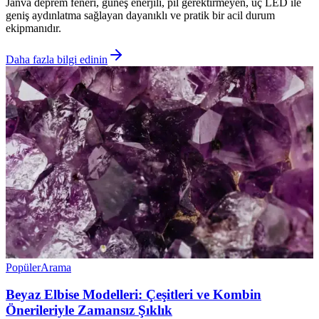
Janva deprem feneri, güneş enerjili, pil gerektirmeyen, üç LED ile
geniş aydınlatma sağlayan dayanıklı ve pratik bir acil durum
ekipmanıdır.
Daha fazla bilgi edinin
Popüler
Arama
Beyaz Elbise Modelleri: Çeşitleri ve Kombin
Önerileriyle Zamansız Şıklık