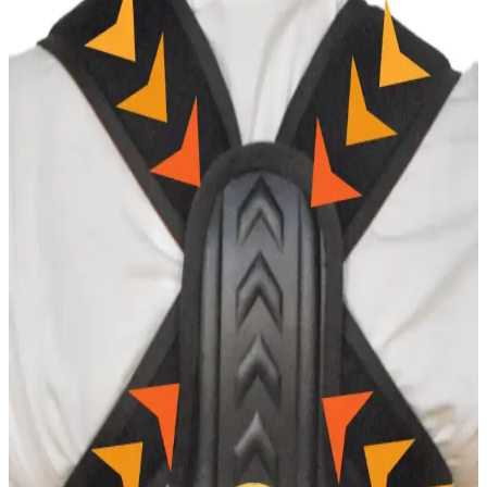
Korse Elbise Modelleri: Şıklık ve Konforu Bir Arada
Sunan Tasarımlar
Korse elbise modelleri, şıklık ve vücut şekillendirme özellikleriyle
öne çıkar. Günlük ve özel kullanımlar için çeşitli tasarımlar, detaylar
ve trendlerle tarzınıza uygun seçenekler sunar.
Erkek Atletler Karşılaştırması: Korse ve Pamuklu
Modellerin Özellikleri ve Kullanım Avantajları
İki farklı erkek atlet modelini malzeme, konfor ve dayanıklılık
açısından karşılaştırıyoruz. Korse atlet bel ve göğüs desteği
sağlarken, pamuklu atlet günlük rahatlık sunar. Hangi model sizin
ihtiyaçlarınıza uygun?
MİSTİRİK Anoky Model Dikişsiz Toparlayıcı ve
Şekillendirici Kısa Şort Korse
MİSTİRİK Anoky modeli lazer kesim teknolojisiyle üretilmiş,
estetik ve rahat günlük kullanım korse. Yüksek bel tasarımıyla
şekillendirme sağlar, esneklik ve dayanıklılık sunar.