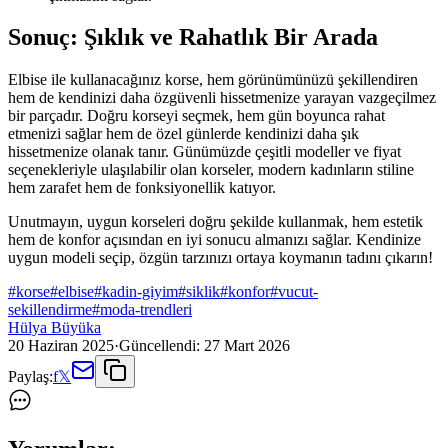
Sonuç: Şıklık ve Rahatlık Bir Arada
Elbise ile kullanacağınız korse, hem görünümünüzü şekillendiren
hem de kendinizi daha özgüvenli hissetmenize yarayan vazgeçilmez
bir parçadır. Doğru korseyi seçmek, hem gün boyunca rahat
etmenizi sağlar hem de özel günlerde kendinizi daha şık
hissetmenize olanak tanır. Günümüzde çeşitli modeller ve fiyat
seçenekleriyle ulaşılabilir olan korseler, modern kadınların stiline
hem zarafet hem de fonksiyonellik katıyor.
Unutmayın, uygun korseleri doğru şekilde kullanmak, hem estetik
hem de konfor açısından en iyi sonucu almanızı sağlar. Kendinize
uygun modeli seçip, özgün tarzınızı ortaya koymanın tadını çıkarın!
#
korse
#
elbise
#
kadin-giyim
#
siklik
#
konfor
#
vucut-
sekillendirme
#
moda-trendleri
Hülya Büyüka
20 Haziran 2025
·
Güncellendi:
27 Mart 2026
Paylaş:
f
𝕏