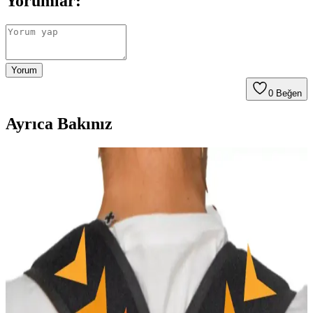
Yorumlar:
Yorum
0
Beğen
Ayrıca Bakınız
MİSTİRİK Buturo Model Alt Karın Etkili Büyük
Beden Korse İncelemesi ve Kullanıcı Yorumları
MİSTİRİK markasının büyük beden korse modeli, alt karın
bölgesini etkili şekilde toparlar, rahat ve dayanıklı yapısıyla günlük
kullanım için idealdir. Sürdürülebilir özellikleriyle de öne çıkar.
Korse Elbise Modelleri: Şıklık ve Konforu Bir Arada
Sunan Tasarımlar
Korse elbise modelleri, şıklık ve vücut şekillendirme özellikleriyle