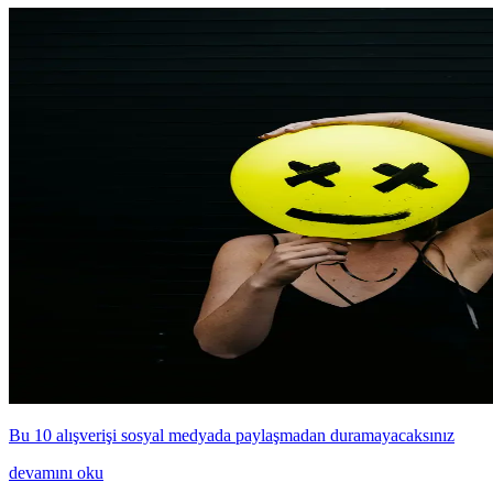
Bu 10 alışverişi sosyal medyada paylaşmadan duramayacaksınız
devamını oku