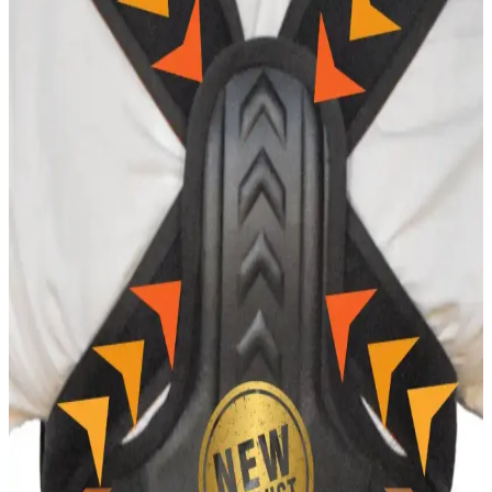
öne çıkar. Günlük ve özel kullanımlar için çeşitli tasarımlar, detaylar
ve trendlerle tarzınıza uygun seçenekler sunar.
Erkek Atletler Karşılaştırması: Korse ve Pamuklu
Modellerin Özellikleri ve Kullanım Avantajları
İki farklı erkek atlet modelini malzeme, konfor ve dayanıklılık
açısından karşılaştırıyoruz. Korse atlet bel ve göğüs desteği
sağlarken, pamuklu atlet günlük rahatlık sunar. Hangi model sizin
ihtiyaçlarınıza uygun?
MİSTİRİK Anoky Model Dikişsiz Toparlayıcı ve
Şekillendirici Kısa Şort Korse
MİSTİRİK Anoky modeli lazer kesim teknolojisiyle üretilmiş,
estetik ve rahat günlük kullanım korse. Yüksek bel tasarımıyla
şekillendirme sağlar, esneklik ve dayanıklılık sunar.
FİT WOMEN İz Bırakmaz Etkili Lazer Kesim
Paçalı Korse Günlük Kullanım İçin Uygun
FİT WOMEN'in lazer kesim paçalı korse, yüksek bel ve mikro
dokuma kumaşıyla rahatlık ve şıklık sunar. Günlük kullanım için