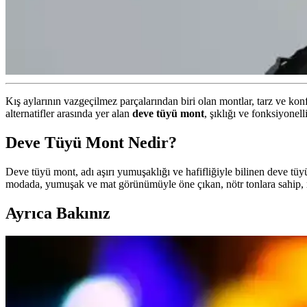
Kış aylarının vazgeçilmez parçalarından biri olan montlar, tarz ve k
alternatifler arasında yer alan
deve tüyü mont
, şıklığı ve fonksiyonel
Deve Tüyü Mont Nedir?
Deve tüyü mont, adı aşırı yumuşaklığı ve hafifliğiyle bilinen deve tü
modada, yumuşak ve mat görünümüyle öne çıkan, nötr tonlara sahip, rah
Ayrıca Bakınız
Nubuk Mont Bakımı ve Temizliği İçin Detaylı Rehber 
Nubuk montların bakımı ve temizliği için temel kurallar, doğru ürünle