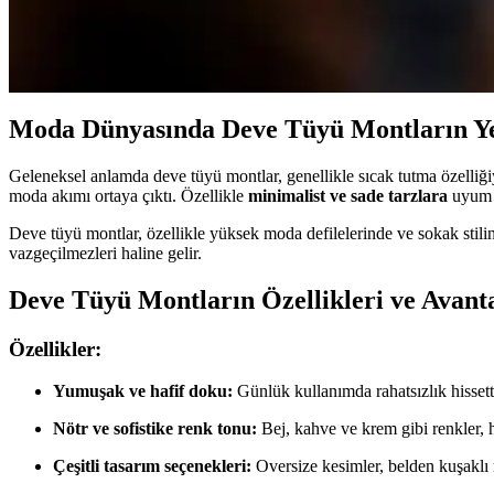
Parlak Şişme Mont Kadın: Şıklık ve Konforu Bir Ar
Parlak şişme montlar, kadınların kış gardırobunda hem şıklık hem de sıc
Moda Dünyasında Deve Tüyü Montların Y
Geleneksel anlamda deve tüyü montlar, genellikle sıcak tutma özelliği
moda akımı ortaya çıktı. Özellikle
minimalist ve sade tarzlara
uyum s
Deve tüyü montlar, özellikle yüksek moda defilelerinde ve sokak stilind
vazgeçilmezleri haline gelir.
Deve Tüyü Montların Özellikleri ve Avanta
Özellikler:
Yumuşak ve hafif doku:
Günlük kullanımda rahatsızlık hissett
Nötr ve sofistike renk tonu:
Bej, kahve ve krem gibi renkler, h
Çeşitli tasarım seçenekleri:
Oversize kesimler, belden kuşaklı 