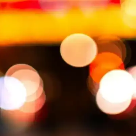
mesi Gerekenler ve En İyi Modeller
yanıklılık ve şıklık gibi faktörleri göz önüne alarak yapılmalı. Doğru mo
 Edilir
nımı, hareket özgürlüğü ve estetik uyumu sağlar. Günlük ve şık kombinl
 Şıklık Katın
Moda trendleri, kullanım ipuçları ve uygun modellerle kış gardırobunuzu
ve Doğru Yöntemler
talimatlarına uyun, uygun temizlik ve saklama yöntemleriyle formunu ko
 Havalara Uygun Şık ve Fonksiyonel Seçenekler
, şıklık ve fonksiyonellik sunar. Farklı modeller ve teknolojilerle, doğr
 2024
unar. Farklı modeller ve stil ipuçlarıyla modaya uygun ve konforlu kombi