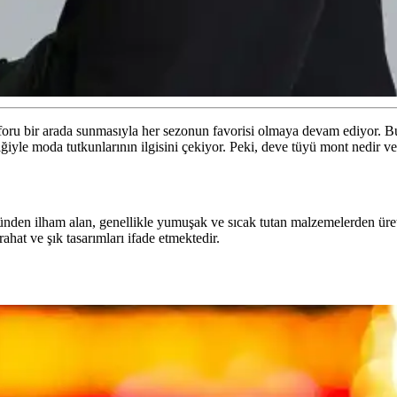
onforu bir arada sunmasıyla her sezonun favorisi olmaya devam ediyor.
liğiyle moda tutkunlarının ilgisini çekiyor. Peki, deve tüyü mont nedir v
yünden ilham alan, genellikle yumuşak ve sıcak tutan malzemelerden üre
at ve şık tasarımları ifade etmektedir.
ve İpuçları
r ve dikkat edilmesi gerekenler hakkında detaylı bilgiler. Uzun ömürlü 