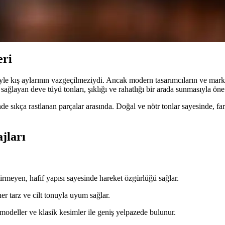
ada Sunan Trend Kış Giyim Parçası
aklık sağlayan popüler tercihtir. Farklı stiller ve kombinasyon öneriler
eri
yle kış aylarının vazgeçilmeziydi. Ancak modern tasarımcıların ve marka
ağlayan deve tüyü tonları, şıklığı ve rahatlığı bir arada sunmasıyla öne
e sıkça rastlanan parçalar arasında. Doğal ve nötr tonlar sayesinde, far
jları
irmeyen, hafif yapısı sayesinde hareket özgürlüğü sağlar.
er tarz ve cilt tonuyla uyum sağlar.
modeller ve klasik kesimler ile geniş yelpazede bulunur.