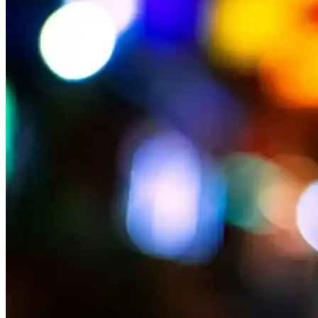
Erkek Çocuklar İçin Kış Montu Seçerken Dikkat Edil
Erkek çocuklar için uygun mont seçimi, ısı yalıtımı, su geçirmezlik, da
Regular Kalıp Nedir ve Mont Seçiminde Neden Tercih
Regular kalıp, rahat ve klasik kesim anlamına gelir. Montlerde kulla
Beyaz Şişme Mont Seçimi ve Kombinasyonlarıyla Kışa
Beyaz şişme montlar, kışın şıklık ve fonksiyonelliği bir arada sunar. 
Mont Yıkama ve Bakım Rehberi: Uzman Tavsiyeleri 
Montlerin doğru yıkama ve bakım yöntemleriyle ömrünü uzatın. Etiket 
Erkekler İçin Su Geçirmez Montler: Kış ve Yağmurlu
Erkekler için su geçirmez montler, hava koşullarına karşı koruma sağlar
Kadın Tesettür Uzun Mont Modelleri ve Stil Önerileri
Kadın tesettür modasında uzun montlar, şıklık ve rahatlığı bir arada s