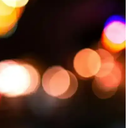
nt, onların konforu ve sağlığı için önemlidir.
erde tercih edilen bu kesim, beden uyumu ve konfor sunar.
 yenileyin.
ruyun, kış aylarında şıklığınız ve konforunuz için önemli detaylar.
u seçim yapmanız için ipuçları içerir.
nler yapabilirsiniz.