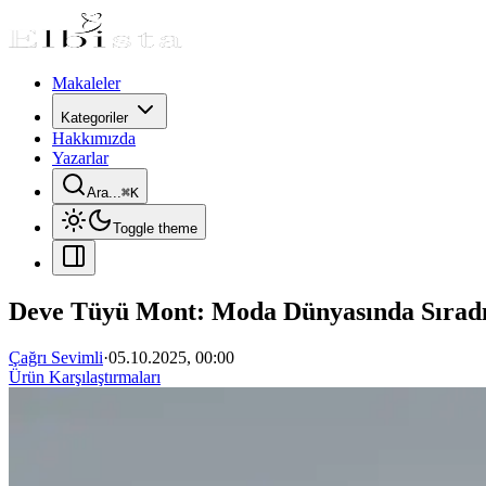
Makaleler
Kategoriler
Hakkımızda
Yazarlar
Ara...
⌘
K
Toggle theme
Deve Tüyü Mont: Moda Dünyasında Sıradış
Çağrı Sevimli
·
05.10.2025, 00:00
Ürün Karşılaştırmaları