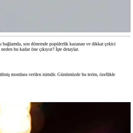
 Bu bağlamda, son dönemde popülerlik kazanan ve dikkat çekici
e neden bu kadar öne çıkıyor? İşte detaylar.
tilmiş montlara verilen isimdir. Günümüzde bu terim, özellikle
ve yeni gibi görünmesini sağlayın.