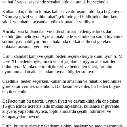
ve hafif yapısı sayesinde seyahatlerde de pratik bir seçimdir.
Kullanıcılar, ürünün kumaş kalitesi ve duruşunu oldukça beğeniyor.
"Kumaşı güzel ve kalıbı rahat" şeklinde geri bildirimler alınırken,
şıklık ve rahatlık açısından yüksek puanlar veriliyor.
Ancak, bazı kullanıcılar, vücuda oturması nedeniyle biraz dar
olabildiğini belirtiyor. Ayrıca, makinede yıkandıktan sonra tüylenme
sorunu yaşanabiliyor; bu da bakımda dikkat edilmesi gereken
noktalar arasında yer alıyor.
Ürün, standart kalıp ve çeşitli beden seçenekleriyle sunuluyor. S, M,
L ve XL bedenleriyle, farklı vücut yapılarına uygun alternatifler
bulunuyor. Mankenlerin ölçümleri ve beden tercihleri, ürünün
uyumunu anlamak açısından faydalı bilgiler sunuyor.
Özellikle, beden seçerken, kullanım amacına ve rahatlık tercihinize
göre karar vermek önemlidir. Dar kesim sevenler, bir beden büyük
tercih edebilir.
DeFacto'nun bu tişörtü, uygun fiyatı ve dayanıklılığıyla öne çıkar.
15 gün içinde ücretsiz iade imkanı sayesinde, kullanıcılar güvenle
alışveriş yapabilir. Ayrıca, toplu alımlarda çeşitli indirimler ve
kampanyalar mevcut.
Ürün, kutusuz olarak paketlenmiş olup, baskısız ve sade tasarımıyla