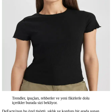
Trendler, ipuçları, rehberler ve yeni fikirlerle dolu
içerikler burada sizi bekliyor.
DeFacto'nun bu özel tişörtü, şıklık ve konforu bir arada sunan