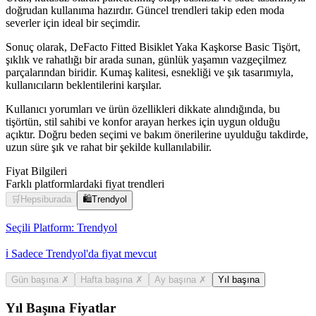
doğrudan kullanıma hazırdır. Güncel trendleri takip eden moda
severler için ideal bir seçimdir.
Sonuç olarak, DeFacto Fitted Bisiklet Yaka Kaşkorse Basic Tişört,
şıklık ve rahatlığı bir arada sunan, günlük yaşamın vazgeçilmez
parçalarından biridir. Kumaş kalitesi, esnekliği ve şık tasarımıyla,
kullanıcıların beklentilerini karşılar.
Kullanıcı yorumları ve ürün özellikleri dikkate alındığında, bu
tişörtün, stil sahibi ve konfor arayan herkes için uygun olduğu
açıktır. Doğru beden seçimi ve bakım önerilerine uyulduğu takdirde,
uzun süre şık ve rahat bir şekilde kullanılabilir.
Fiyat Bilgileri
Farklı platformlardaki fiyat trendleri
🛒
Hepsiburada
🛍️
Trendyol
Seçili Platform:
Trendyol
ℹ️ Sadece Trendyol'da fiyat mevcut
Gün başına
✗
Hafta başına
✗
Ay başına
✗
Yıl başına
Yıl Başına Fiyatlar