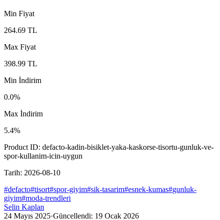
Min Fiyat
264.69
TL
Max Fiyat
398.99
TL
Min İndirim
0.0
%
Max İndirim
5.4
%
Product ID:
defacto-kadin-bisiklet-yaka-kaskorse-tisortu-gunluk-ve-
spor-kullanim-icin-uygun
Tarih:
2026-08-10
#
defacto
#
tisort
#
spor-giyim
#
sik-tasarim
#
esnek-kumas
#
gunluk-
giyim
#
moda-trendleri
Selin Kaplan
24 Mayıs 2025
·
Güncellendi:
19 Ocak 2026