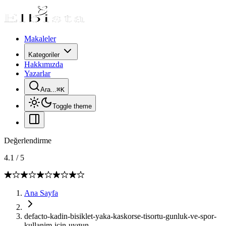
Makaleler
Kategoriler
Hakkımızda
Yazarlar
Ara...
⌘
K
Toggle theme
Değerlendirme
4.1
/
5
Ana Sayfa
defacto-kadin-bisiklet-yaka-kaskorse-tisortu-gunluk-ve-spor-
kullanim-icin-uygun