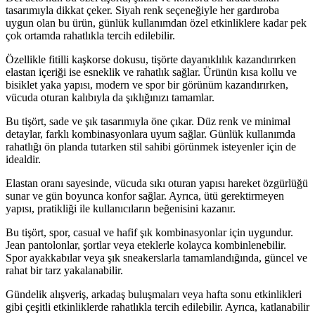
tasarımıyla dikkat çeker. Siyah renk seçeneğiyle her gardıroba
uygun olan bu ürün, günlük kullanımdan özel etkinliklere kadar pek
çok ortamda rahatlıkla tercih edilebilir.
Özellikle fitilli kaşkorse dokusu, tişörte dayanıklılık kazandırırken
elastan içeriği ise esneklik ve rahatlık sağlar. Ürünün kısa kollu ve
bisiklet yaka yapısı, modern ve spor bir görünüm kazandırırken,
vücuda oturan kalıbıyla da şıklığınızı tamamlar.
Bu tişört, sade ve şık tasarımıyla öne çıkar. Düz renk ve minimal
detaylar, farklı kombinasyonlara uyum sağlar. Günlük kullanımda
rahatlığı ön planda tutarken stil sahibi görünmek isteyenler için de
idealdir.
Elastan oranı sayesinde, vücuda sıkı oturan yapısı hareket özgürlüğü
sunar ve gün boyunca konfor sağlar. Ayrıca, ütü gerektirmeyen
yapısı, pratikliği ile kullanıcıların beğenisini kazanır.
Bu tişört, spor, casual ve hafif şık kombinasyonlar için uygundur.
Jean pantolonlar, şortlar veya eteklerle kolayca kombinlenebilir.
Spor ayakkabılar veya şık sneakerslarla tamamlandığında, güncel ve
rahat bir tarz yakalanabilir.
Gündelik alışveriş, arkadaş buluşmaları veya hafta sonu etkinlikleri
gibi çeşitli etkinliklerde rahatlıkla tercih edilebilir. Ayrıca, katlanabilir