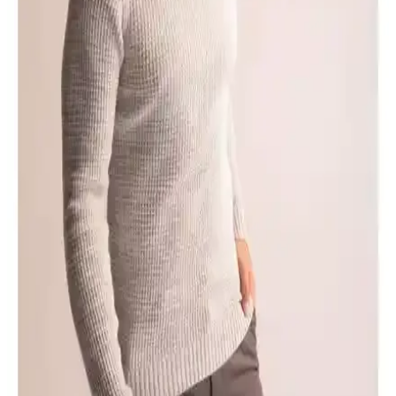
İncelemesi ve Özellikleri
DeFacto'nun spor ve günlük kullanım için tasarladığı oversize şortu,
geniş kalıbı, yumuşak dokusu ve ter tutmayan teknolojisiyle rahatlık
ve şıklık sunar.
DeFacto Kadın Külotlu Çorapları Karşılaştırması:
Tasarım, Malzeme ve Kullanım Özellikleri
İki farklı DeFacto kadın külotlu çorap modeli, malzeme, tasarım ve
kullanıcı deneyimleri açısından detaylı karşılaştırıldı. Şıklık ve
dayanıklılık arasındaki farklar ortaya konuyor.
DeFacto Erkekler İçin Regular Fit Bisiklet Yaka
Basic Tişört Günlük Şıklık ve Konfor
DeFacto'nun yeni koleksiyonundan erkekler için tasarlanan bu
pamuklu tişört, rahat ve şık görünüm sunar, çeşitli kombinlerle uyum
sağlar, günlük yaşamda pratiklik ve konfor sağlar.
DeFacto Fit Standart Fit Kapüşonlu Sweatshirt
İncelemesi ve Kullanıcı Yorumları