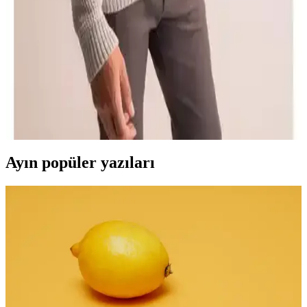
DeFacto'nun popüler Fit Standart Fit Kapüşonlu Sweatshirt'i,
rahatlık ve şıklığı bir arada sunar. Yüksek kaliteli kumaşı ve çeşitli
beden seçenekleriyle günlük ve spor kullanıma uygundur.
DeFacto Erkek Bisiklet Yaka Triko Kazaklar
Karşılaştırması ve Özellikleri
İki farklı DeFacto erkek triko kazak modelinin kumaş, tasarım ve
kullanıcı yorumlarıyla detaylı karşılaştırması. Sıcak tutma, konfor ve
kalite açısından öne çıkan özellikler burada.
Ayın popüler yazıları