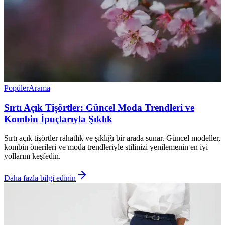
Popüler
Arama
Sırtı Açık Tişörtler: Güncel Moda Trendleri ve
Kombin İpuçlarıyla Şıklık
Sırtı açık tişörtler rahatlık ve şıklığı bir arada sunar. Güncel modeller,
kombin önerileri ve moda trendleriyle stilinizi yenilemenin en iyi
yollarını keşfedin.
Daha fazla bilgi edinin