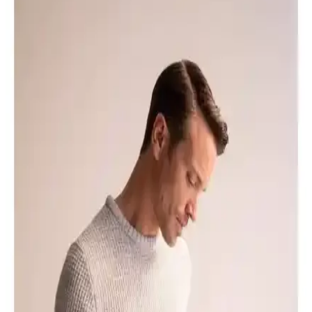
Defacto'nun iki popüler kazak modeli detaylı karşılaştırmasıyla,
şıklık ve rahatlık açısından hangisinin sizin ihtiyaçlarınıza uygun
olduğunu keşfedin.
DeFacto Erkek Bebek Uzun Çorapları
Karşılaştırması: Malzeme, Güvenlik ve Tasarım
Özellikleri
İki farklı DeFacto erkek bebek uzun çorap modelinin malzeme,
güvenlik ve tasarım özellikleri detaylı karşılaştırması, kullanıcı
yorumlarıyla birlikte sunuluyor.
DeFacto Regular Fit 3'lü Boxer K7635AZ24AU ile
Y3179AZ23AU Detaylı Karşılaştırması
Bu makalede DeFacto Regular Fit 3'lü Boxer modelleri
K7635AZ24AU ile Y3179AZ23AU'nun kumaş içeriği,
konfor/uyum, uzunluklar ve kullanıcı geri bildirimleri üzerinden
nesnel karşılaştırması yapılmaktadır; günlük kullanımdaki nefes
alabilirlik ve dayanıklılık öne çıkan kriterlerdir. Bu nedenle sonuçlar
değerlidir.
DeFactoFit Oversize Geniş Kalıp Sporcu Şortu