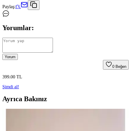
Paylaş:
f
𝕏
Yorumlar:
Yorum
0
Beğen
399
.00
TL
Şimdi al!
Ayrıca Bakınız
Defacto Regular Fit Kazaklar Karşılaştırması: Şıklık
ve Konforun En İyi Seçenekleri