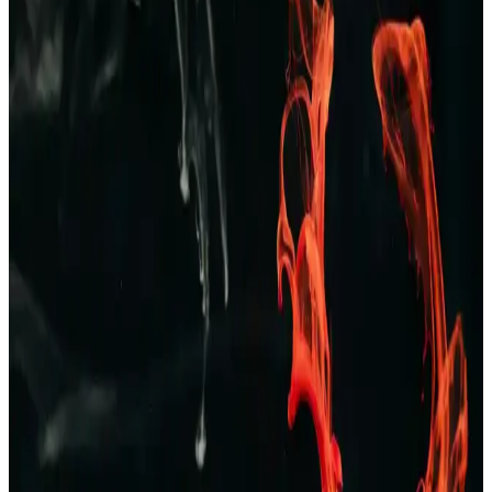
Erkekler İçin Kareli Pijama Seçenekleri: Rahat ve
Şık Ev Giyim Tarzları
Kareli pijamalar, erkekler arasında popüler olup, rahatlık ve şıklığı
bir arada sunar. Farklı modeller ve kumaş seçenekleriyle ev
giyiminde ideal tercihlerin başında gelir.
Erkekler İçin Zara Pantolon ve Kot Seçenekleri:
Tarzınızı Yansıtan Şık ve Konforlu Koleksiyonlar
Zara’nın geniş erkek pantolon ve kot koleksiyonlarıyla şıklık ve
konforu bir arada yakalayın. Günlük ve resmi tarzlara uygun
modellerle kendinizi ifade edin.
TAMPAP Erkek Baskılı Kısa Kollu Pijama Takımı
Rahat ve Şık Tasarım
TAMPAP erkek baskılı kısa kollu pijama takımı, hafif, nefes alabilir
pamuklu kumaşı ve şık tasarımıyla yaz aylarına uygun konfor sağlar.
Erkek Bej Rengi Ceketler: Çok Yönlü ve Şık Giyim
Seçenekleri Rehberi