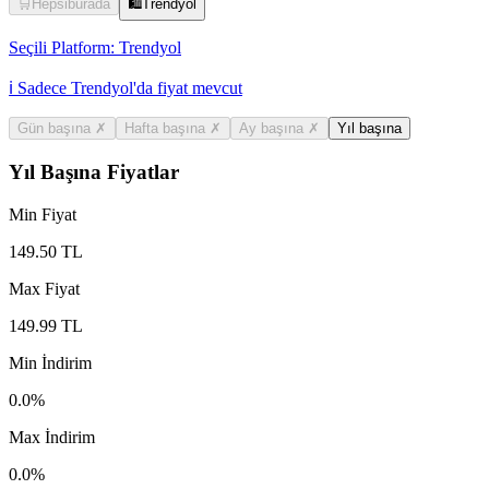
🛒
Hepsiburada
🛍️
Trendyol
Seçili Platform:
Trendyol
ℹ️ Sadece Trendyol'da fiyat mevcut
Gün başına
✗
Hafta başına
✗
Ay başına
✗
Yıl başına
Yıl Başına Fiyatlar
Min Fiyat
149.50
TL
Max Fiyat
149.99
TL
Min İndirim
0.0
%
Max İndirim
0.0
%