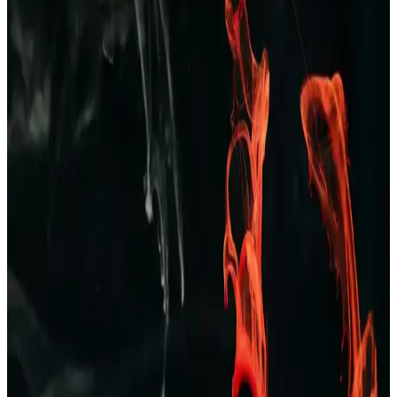
Dockers 226324 kahverengi erkek terlik, şık tasarımı ve ortopedik
desteğiyle rahatlık ve dayanıklılık sunar, nefes alabilir yapısıyla gün
boyu konfor sağlar.
Erkekler İçin Kareli Pijama Seçenekleri: Rahat ve
Şık Ev Giyim Tarzları
Kareli pijamalar, erkekler arasında popüler olup, rahatlık ve şıklığı
bir arada sunar. Farklı modeller ve kumaş seçenekleriyle ev
giyiminde ideal tercihlerin başında gelir.
Erkekler İçin Zara Pantolon ve Kot Seçenekleri:
Tarzınızı Yansıtan Şık ve Konforlu Koleksiyonlar
Zara’nın geniş erkek pantolon ve kot koleksiyonlarıyla şıklık ve
konforu bir arada yakalayın. Günlük ve resmi tarzlara uygun
modellerle kendinizi ifade edin.
TAMPAP Erkek Baskılı Kısa Kollu Pijama Takımı
Rahat ve Şık Tasarım
TAMPAP erkek baskılı kısa kollu pijama takımı, hafif, nefes alabilir
pamuklu kumaşı ve şık tasarımıyla yaz aylarına uygun konfor sağlar.