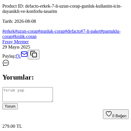
Product ID:
defacto-erkek-7-li-uzun-corap-gunluk-kullanim-icin-
dayanikli-ve-konforlu-tasarim
Tarih:
2026-08-08
#
erkek
#
uzun-corap
#
gunluk-corap
#
defacto
#
7-li-paket
#
pamuklu-
corap
#
kislik-corap
Feray Mermer
29 Mayıs 2025
Paylaş:
f
𝕏
Yorumlar:
Yorum
0
Beğen
279
.00
TL