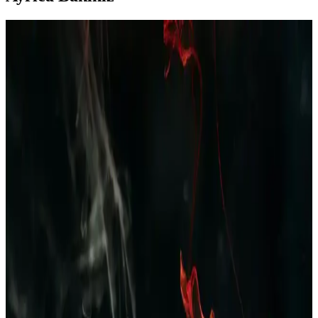
Polar Erkek Pijama Takımı Bordo Lacivert Ekose
Desenli Kış İçin Şık ve Konforlu Giyim Seçeneği
Kış ayları için tasarlanan polar erkek pijama takımı, yumuşak
dokusu ve şık ekose desenleriyle rahatlık ve stil sunar, uzun ömürlü
ve kolay bakım avantajıyla evde konfor sağlar.
Erkek Yazlık Pijama Altları: Rahat ve Şık
Seçenekler ile Yaz Aylarında Konfor
Yazlık erkek pijama altları hafif, nefes alabilir kumaşlardan üretilir,
çeşitli modeller ve desenlerde bulunur, uygun fiyat ve kalite dengesi
önemlidir, yaz aylarında rahatlık sağlar.
Dockers 226324 Kahverengi Erkek Terlik: Şıklık ve
Konforu Bir Arada Sunan Modern Tasarım
Dockers 226324 kahverengi erkek terlik, şık tasarımı ve ortopedik
desteğiyle rahatlık ve dayanıklılık sunar, nefes alabilir yapısıyla gün
boyu konfor sağlar.