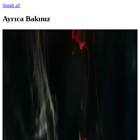
Şimdi al!
Ayrıca Bakınız
Polar Erkek Pijama Takımı Bordo Lacivert Ekose
Desenli Kış İçin Şık ve Konforlu Giyim Seçeneği
Kış ayları için tasarlanan polar erkek pijama takımı, yumuşak
dokusu ve şık ekose desenleriyle rahatlık ve stil sunar, uzun ömürlü
ve kolay bakım avantajıyla evde konfor sağlar.
Erkek Yazlık Pijama Altları: Rahat ve Şık
Seçenekler ile Yaz Aylarında Konfor
Yazlık erkek pijama altları hafif, nefes alabilir kumaşlardan üretilir,
çeşitli modeller ve desenlerde bulunur, uygun fiyat ve kalite dengesi
önemlidir, yaz aylarında rahatlık sağlar.
Dockers 226324 Kahverengi Erkek Terlik: Şıklık ve
Konforu Bir Arada Sunan Modern Tasarım