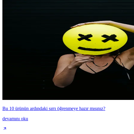
Bu 10 ürünün ardındaki sırrı öğrenmeye hazır mısınız?
devamını oku