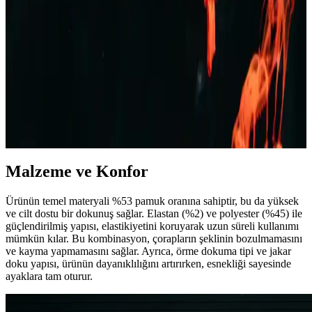
Bej rengi erkek ceketler, çok yönlülüğü ve şıklığıyla her sezon ve
ortamda tercih edilir. Farklı modeller ve kombinasyon önerileriyle
stilinizi tamamlayın.
Erkek Kot Şort Modası 2023: Yaz Aylarında Şık ve
Rahat Kombinasyonlar
Yaz aylarında rahat ve şık kalmak isteyen erkekler için kot şortlar,
farklı kesim ve renk seçenekleriyle ideal tercih. Günlük, spor ve
resmi olmayan ortamlar için uygun modellerle tarzınızı yansıtın.
Malzeme ve Konfor
Ürünün temel materyali %53 pamuk oranına sahiptir, bu da yüksek
ve cilt dostu bir dokunuş sağlar. Elastan (%2) ve polyester (%45) ile
güçlendirilmiş yapısı, elastikiyetini koruyarak uzun süreli kullanımı
mümkün kılar. Bu kombinasyon, çorapların şeklinin bozulmamasını
ve kayma yapmamasını sağlar. Ayrıca, örme dokuma tipi ve jakar
doku yapısı, ürünün dayanıklılığını artırırken, esnekliği sayesinde
ayaklara tam oturur.