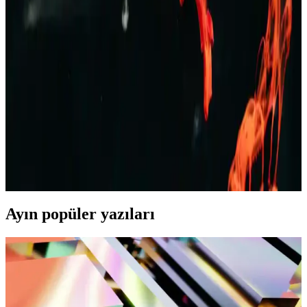
Erkek Bej Rengi Ceketler: Çok Yönlü ve Şık Giyim
Seçenekleri Rehberi
Bej rengi erkek ceketler, çok yönlülüğü ve şıklığıyla her sezon ve
ortamda tercih edilir. Farklı modeller ve kombinasyon önerileriyle
stilinizi tamamlayın.
Erkek Kot Şort Modası 2023: Yaz Aylarında Şık ve
Rahat Kombinasyonlar
Yaz aylarında rahat ve şık kalmak isteyen erkekler için kot şortlar,
farklı kesim ve renk seçenekleriyle ideal tercih. Günlük, spor ve
resmi olmayan ortamlar için uygun modellerle tarzınızı yansıtın.
Ayın popüler yazıları