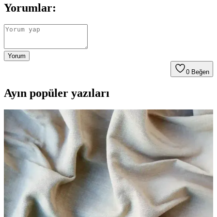
Yorumlar:
Yorum
0
Beğen
Ayın popüler yazıları