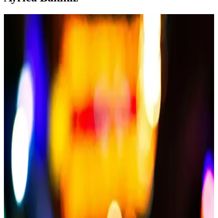
Nubuk Mont Bakımı ve Temizliği İçin Detaylı
Rehber ve İpuçları
Nubuk montların bakımı ve temizliği için temel kurallar, doğru
ürünler ve dikkat edilmesi gerekenler hakkında detaylı bilgiler. Uzun
ömürlü ve yeni gibi görünmesini sağlayın.
Erkek Çocuklar İçin Kış Montu Seçerken Dikkat
Edilmesi Gerekenler ve En İyi Modeller
Erkek çocuklar için uygun mont seçimi, ısı yalıtımı, su geçirmezlik,
dayanıklılık ve şıklık gibi faktörleri göz önüne alarak yapılmalı.
Doğru mont, onların konforu ve sağlığı için önemlidir.
Regular Kalıp Nedir ve Mont Seçiminde Neden
Tercih Edilir
Regular kalıp, rahat ve klasik kesim anlamına gelir. Montlerde
kullanımı, hareket özgürlüğü ve estetik uyumu sağlar. Günlük ve şık
kombinlerde tercih edilen bu kesim, beden uyumu ve konfor sunar.