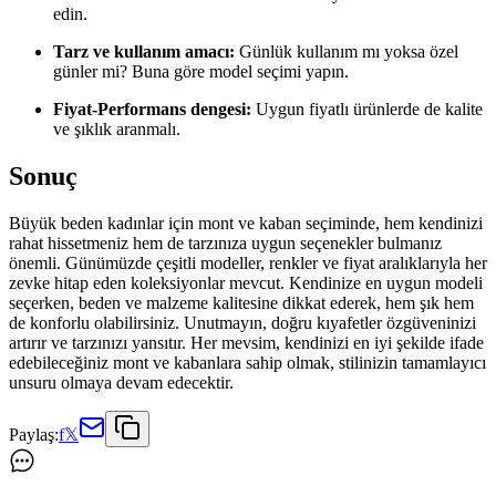
edin.
Tarz ve kullanım amacı:
Günlük kullanım mı yoksa özel
günler mi? Buna göre model seçimi yapın.
Fiyat-Performans dengesi:
Uygun fiyatlı ürünlerde de kalite
ve şıklık aranmalı.
Sonuç
Büyük beden kadınlar için mont ve kaban seçiminde, hem kendinizi
rahat hissetmeniz hem de tarzınıza uygun seçenekler bulmanız
önemli. Günümüzde çeşitli modeller, renkler ve fiyat aralıklarıyla her
zevke hitap eden koleksiyonlar mevcut. Kendinize en uygun modeli
seçerken, beden ve malzeme kalitesine dikkat ederek, hem şık hem
de konforlu olabilirsiniz. Unutmayın, doğru kıyafetler özgüveninizi
artırır ve tarzınızı yansıtır. Her mevsim, kendinizi en iyi şekilde ifade
edebileceğiniz mont ve kabanlara sahip olmak, stilinizin tamamlayıcı
unsuru olmaya devam edecektir.
Paylaş:
f
𝕏