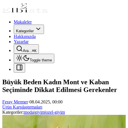
Makaleler
Kategoriler
Hakkımızda
Yazarlar
Ara...
⌘
K
Toggle theme
Büyük Beden Kadın Mont ve Kaban
Seçiminde Dikkat Edilmesi Gerekenler
Feray Mermer
·
08.04.2025, 00:00
Ürün Karşılaştırmaları
Kategoriler:
moda
|
giyim
|
ozel-giyim