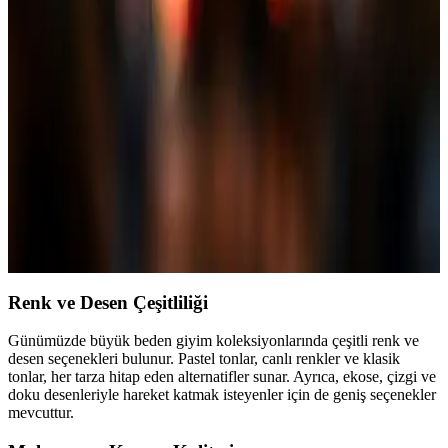
Kadın Tesettür Uzun Mont Modelleri ve Stil
Önerileri 2024
Kadın tesettür modasında uzun montlar, şıklık ve rahatlığı bir arada
sunar. Farklı modeller ve stil ipuçlarıyla modaya uygun ve konforlu
kombinler yapabilirsiniz.
Parlak Şişme Mont Kadın: Şıklık ve Konforu Bir
Arada Sunan Trend Kış Giyim Parçası
Parlak şişme montlar, kadınların kış gardırobunda hem şıklık hem de
sıcaklık sağlayan popüler tercihtir. Farklı stiller ve kombinasyon
önerileriyle trendi yakalayın.
Renk ve Desen Çeşitliliği
Günümüzde büyük beden giyim koleksiyonlarında çeşitli renk ve
desen seçenekleri bulunur. Pastel tonlar, canlı renkler ve klasik
tonlar, her tarza hitap eden alternatifler sunar. Ayrıca, ekose, çizgi ve
doku desenleriyle hareket katmak isteyenler için de geniş seçenekler
mevcuttur.