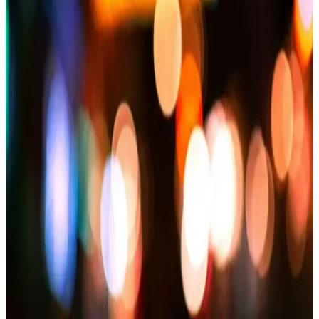
Beyaz Şişme Mont Seçimi ve Kombinasyonlarıyla
Kışa Şıklık Katın
Beyaz şişme montlar, kışın şıklık ve fonksiyonelliği bir arada sunar.
Moda trendleri, kullanım ipuçları ve uygun modellerle kış
gardırobunuzu yenileyin.
Mont Yıkama ve Bakım Rehberi: Uzman Tavsiyeleri
ve Doğru Yöntemler
Montlerin doğru yıkama ve bakım yöntemleriyle ömrünü uzatın.
Etiket talimatlarına uyun, uygun temizlik ve saklama yöntemleriyle
formunu koruyun, kış aylarında şıklığınız ve konforunuz için önemli
detaylar.
Erkekler İçin Su Geçirmez Montler: Kış ve
Yağmurlu Havalara Uygun Şık ve Fonksiyonel
Seçenekler
Erkekler için su geçirmez montler, hava koşullarına karşı koruma
sağlar, şıklık ve fonksiyonellik sunar. Farklı modeller ve
teknolojilerle, doğru seçim yapmanız için ipuçları içerir.