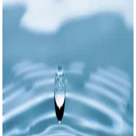
Raw Denim: Kumaş Özellikleri, Beden Seçimi,
Bakım ve Satın Alma Rehberi
Raw denim kumaşın özellikleri, çekme süreçleri, beden seçimi ve
bakım önerileri detaylı şekilde ele alınmaktadır. Kumaş türleri, renk
koruma yöntemleri ve satın alma politikaları da açıklanmaktadır.
SauceZhan A1 Denim Ceket: Tropikal İklimlere
Uygun Dayanıklı Flight Jacket Alternatifi
SauceZhan A1 denim ceket, tropikal iklimler için klasik flight jacket
stilini dayanıklı denim ve yün detaylarla sunuyor. Reaktif boya ile
renk solması minimum, iç astar pamuklu konforlu kullanım sağlıyor.
Raw Denim Pantolonlarda Beden Seçimi, Bakım ve
Kişiselleştirme Rehberi
Raw denim pantolonlarda doğru beden seçimi, çekme ve esneme
özellikleri, bakım yöntemleri ve kişiselleştirme teknikleri detaylı
şekilde ele alınmaktadır. Büyük beden seçenekleri ve tamir önerileri
de sunulmaktadır.
MİSTİRİK Buturo Model Alt Karın Etkili Büyük