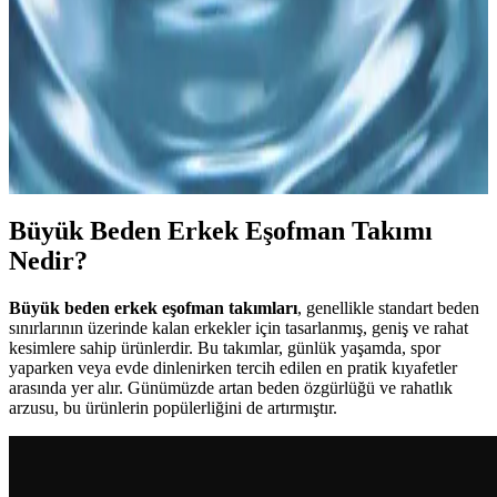
yollarını keşfedin.
Büyük Beden Tesettür Mayo Seçenekleri ile Yaz
Tatilinizi Şıklık ve Konforla Geçirin
Büyük beden tesettür mayo, şıklık ve konforu bir arada sunar. Renk,
desen ve tasarım seçenekleriyle yaz tatilinizi stil sahibi ve rahat
geçirebilirsiniz.
Büyük Beden Erkek Eşofman Takımı
Nedir?
Büyük beden erkek eşofman takımları
, genellikle standart beden
sınırlarının üzerinde kalan erkekler için tasarlanmış, geniş ve rahat
kesimlere sahip ürünlerdir. Bu takımlar, günlük yaşamda, spor
yaparken veya evde dinlenirken tercih edilen en pratik kıyafetler
arasında yer alır. Günümüzde artan beden özgürlüğü ve rahatlık
arzusu, bu ürünlerin popülerliğini de artırmıştır.