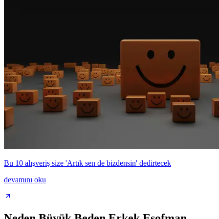
Bu 10 alışveriş size 'Artık sen de bizdensin' dedirtecek
devamını oku
Neden Büyük Beden Erkek Eşofman