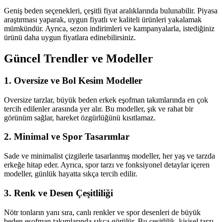
Geniş beden seçenekleri, çeşitli fiyat aralıklarında bulunabilir. Piyasa
araştırması yaparak, uygun fiyatlı ve kaliteli ürünleri yakalamak
mümkündür. Ayrıca, sezon indirimleri ve kampanyalarla, istediğiniz
ürünü daha uygun fiyatlara edinebilirsiniz.
Güncel Trendler ve Modeller
1.
Oversize ve Bol Kesim Modeller
Oversize tarzlar, büyük beden erkek eşofman takımlarında en çok
tercih edilenler arasında yer alır. Bu modeller, şık ve rahat bir
görünüm sağlar, hareket özgürlüğünü kısıtlamaz.
2.
Minimal ve Spor Tasarımlar
Sade ve minimalist çizgilerle tasarlanmış modeller, her yaş ve tarzda
erkeğe hitap eder. Ayrıca, spor tarzı ve fonksiyonel detaylar içeren
modeller, günlük hayatta sıkça tercih edilir.
3.
Renk ve Desen Çeşitliliği
Nötr tonların yanı sıra, canlı renkler ve spor desenleri de büyük
beden eşofman takımlarında sıkça görülür. Bu çeşitlilik, kişisel tarzı