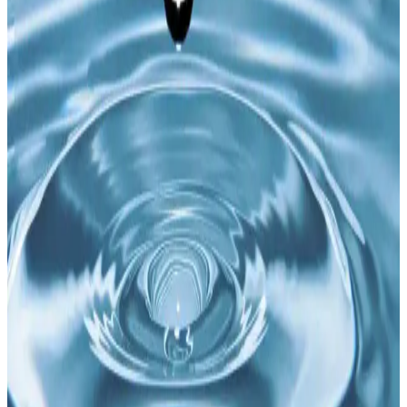
özellikleri, bakım yöntemleri ve kişiselleştirme teknikleri detaylı
şekilde ele alınmaktadır. Büyük beden seçenekleri ve tamir önerileri
de sunulmaktadır.
MİSTİRİK Buturo Model Alt Karın Etkili Büyük
Beden Korse İncelemesi ve Kullanıcı Yorumları
MİSTİRİK markasının büyük beden korse modeli, alt karın
bölgesini etkili şekilde toparlar, rahat ve dayanıklı yapısıyla günlük
kullanım için idealdir. Sürdürülebilir özellikleriyle de öne çıkar.
Anne Pantolonları: Konfor ve Şıklığı Bir Arada
Sunan Güncel Modeller ve Trendler
Günümüz modasında rahatlık ve şıklık sunan anne pantolonları,
yüksek bel ve büyük beden seçenekleriyle her yaşa ve vücut tipine
uygun tasarımlarla öne çıkıyor.
Büyük Beden Gece Elbisesi Seçiminde Dikkat
Edilmesi Gerekenler ve Güncel Trendler
Büyük beden gece elbisesi seçiminde renk, kumaş ve model
detaylarına dikkat ederek şık ve rahat görünebilirsiniz. Güncel
trendler ve uygun fiyatlı modellerle kendinizi özel hissetmenin