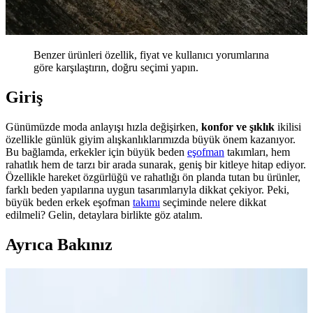
Benzer ürünleri özellik, fiyat ve kullanıcı yorumlarına
göre karşılaştırın, doğru seçimi yapın.
Giriş
Günümüzde moda anlayışı hızla değişirken,
konfor ve şıklık
ikilisi
özellikle günlük giyim alışkanlıklarımızda büyük önem kazanıyor.
Bu bağlamda, erkekler için büyük beden
eşofman
takımları, hem
rahatlık hem de tarzı bir arada sunarak, geniş bir kitleye hitap ediyor.
Özellikle hareket özgürlüğü ve rahatlığı ön planda tutan bu ürünler,
farklı beden yapılarına uygun tasarımlarıyla dikkat çekiyor. Peki,
büyük beden erkek eşofman
takımı
seçiminde nelere dikkat
edilmeli? Gelin, detaylara birlikte göz atalım.
Ayrıca Bakınız
Kıvrımlı Kadınlar İçin Konforlu ve Şık Şort
Seçenekleri ve Alışveriş Rehberi