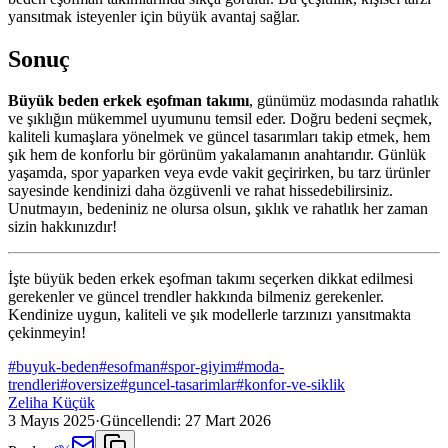
yansıtmak isteyenler için büyük avantaj sağlar.
Sonuç
Büyük beden erkek eşofman takımı
, günümüz modasında rahatlık
ve şıklığın mükemmel uyumunu temsil eder. Doğru bedeni seçmek,
kaliteli kumaşlara yönelmek ve güncel tasarımları takip etmek, hem
şık hem de konforlu bir görünüm yakalamanın anahtarıdır. Günlük
yaşamda, spor yaparken veya evde vakit geçirirken, bu tarz ürünler
sayesinde kendinizi daha özgüvenli ve rahat hissedebilirsiniz.
Unutmayın, bedeniniz ne olursa olsun, şıklık ve rahatlık her zaman
sizin hakkınızdır!
İşte büyük beden erkek eşofman takımı seçerken dikkat edilmesi
gerekenler ve güncel trendler hakkında bilmeniz gerekenler.
Kendinize uygun, kaliteli ve şık modellerle tarzınızı yansıtmakta
çekinmeyin!
#
buyuk-beden
#
esofman
#
spor-giyim
#
moda-
trendleri
#
oversize
#
guncel-tasarimlar
#
konfor-ve-siklik
Zeliha Küçük
3 Mayıs 2025
·
Güncellendi:
27 Mart 2026