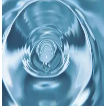
Beden Korse İncelemesi ve Kullanıcı Yorumları
MİSTİRİK markasının büyük beden korse modeli, alt karın
bölgesini etkili şekilde toparlar, rahat ve dayanıklı yapısıyla günlük
kullanım için idealdir. Sürdürülebilir özellikleriyle de öne çıkar.
Anne Pantolonları: Konfor ve Şıklığı Bir Arada
Sunan Güncel Modeller ve Trendler
Günümüz modasında rahatlık ve şıklık sunan anne pantolonları,
yüksek bel ve büyük beden seçenekleriyle her yaşa ve vücut tipine
uygun tasarımlarla öne çıkıyor.
Büyük Beden Gece Elbisesi Seçiminde Dikkat
Edilmesi Gerekenler ve Güncel Trendler
Büyük beden gece elbisesi seçiminde renk, kumaş ve model
detaylarına dikkat ederek şık ve rahat görünebilirsiniz. Güncel
trendler ve uygun fiyatlı modellerle kendinizi özel hissetmenin
yollarını keşfedin.
Büyük Beden Tesettür Mayo Seçenekleri ile Yaz
Tatilinizi Şıklık ve Konforla Geçirin