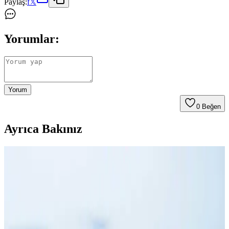
Paylaş:
f
𝕏
Yorumlar:
Yorum
0
Beğen
Ayrıca Bakınız
Kıvrımlı Kadınlar İçin Konforlu ve Şık Şort
Seçenekleri ve Alışveriş Rehberi
Kıvrımlı kadınlar için bel boşluğu, bacak sürtünmesi ve yukarı
kayma sorunlarını önleyen şort modelleri ve markaları detaylıca
inceleniyor. Konfor ve şıklığı bir arada sunan seçenekler sunuluyor.