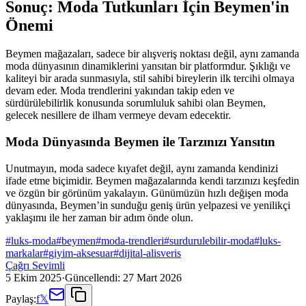
Sonuç: Moda Tutkunları İçin Beymen'in
Önemi
Beymen mağazaları, sadece bir alışveriş noktası değil, aynı zamanda
moda dünyasının dinamiklerini yansıtan bir platformdur. Şıklığı ve
kaliteyi bir arada sunmasıyla, stil sahibi bireylerin ilk tercihi olmaya
devam eder. Moda trendlerini yakından takip eden ve
sürdürülebilirlik konusunda sorumluluk sahibi olan Beymen,
gelecek nesillere de ilham vermeye devam edecektir.
Moda Dünyasında Beymen ile Tarzınızı Yansıtın
Unutmayın, moda sadece kıyafet değil, aynı zamanda kendinizi
ifade etme biçimidir. Beymen mağazalarında kendi tarzınızı keşfedin
ve özgün bir görünüm yakalayın. Günümüzün hızlı değişen moda
dünyasında, Beymen’in sunduğu geniş ürün yelpazesi ve yenilikçi
yaklaşımı ile her zaman bir adım önde olun.
#
luks-moda
#
beymen
#
moda-trendleri
#
surdurulebilir-moda
#
luks-
markalar
#
giyim-aksesuar
#
dijital-alisveris
Çağrı Sevimli
5 Ekim 2025
·
Güncellendi:
27 Mart 2026
Paylaş:
f
𝕏