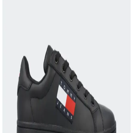
Kadınların Stilini Tamamlayan Aksesuar
Vakko eşarp, yüksek kaliteli ipek ve pamuk karışımıyla şıklık ve
rahatlığı bir arada sunar. Çok yönlü kullanımı ve geniş renk
seçenekleriyle kadınların stilini tamamlar.
Vakko Şal: Zarif ve Çok Yönlü Kullanım İmkanı
Sunan Lüks Aksesuar
Vakko şal, %55 pamuk ve %45 ipek içeriğiyle hafif ve lüks dokusu
sayesinde her mevsim şıklık ve konfor sunar, çeşitli
kombinasyonlara uyum sağlar.
GECELİKS Taşlı Lüks Açık Jartiyer Çorap: Şıklık
ve Konforun Modern Buluşması
GECELİKS'in taşlı lüks açık jartiyer çorabı, şıklık ve konforu bir
arada sunar. Siyah renk, dayanıklı malzeme ve feminen detaylarla
öne çıkan bu ürün, modern tarzı ve sürdürülebilirliğiyle dikkat çeker.
Off White Erkek Sweatshirtleri Moda Trendleri ve
Stil Önerileri 2023