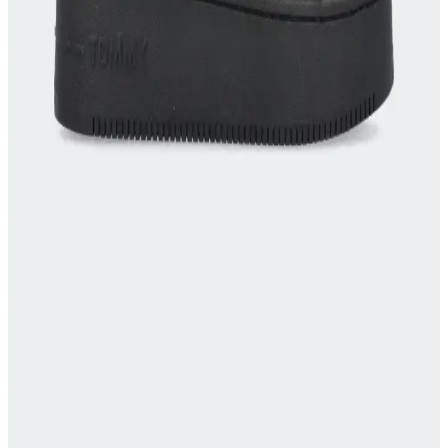
Off White erkek sweatshirtleri, modern tasarımları ve trend
detaylarıyla rahatlık ve şıklığı bir arada sunar, stilinizi tamamlar.
Yeezy Slide ve Adidas İşbirliği Moda Dünyasında
Yenilikçi Bir Trend Yaratıyor
Yeezy Slide ve Adidas ortaklığı, minimalist tasarım ve konforu bir
araya getirerek moda dünyasında yeni standartlar belirliyor, global
trendleri şekillendiriyor.
Valentino Sweatshirt Koleksiyonu: Moda ve
Rahatlığın Şık Buluşması
Valentino sweatshirtleri, yüksek kaliteli malzemeleri ve özgün
tasarımlarıyla şıklık ve rahatlığı bir arada sunar. Marka detayları ve
modern çizgilerle stilinizi tamamlayın.
Superstep ve Tommy Hilfiger Markalarının Moda
Dünyasındaki Farklı Yaklaşımları
Superstep uygun fiyatlı ve fonksiyonel ayakkabılarıyla günlük
kullanım, Tommy Hilfiger ise şık ve lüks tasarımlarıyla öne çıkar. İki
marka, farklı tarz ve bütçeye hitap ederek moda dünyasında çeşitlilik