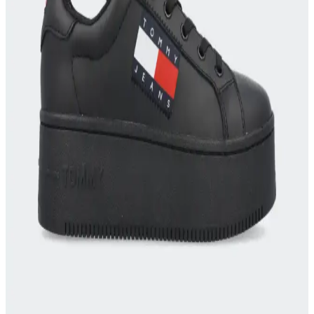
GECELİKS Taşlı Lüks Açık Jartiyer Çorap: Şıklık
ve Konforun Modern Buluşması
GECELİKS'in taşlı lüks açık jartiyer çorabı, şıklık ve konforu bir
arada sunar. Siyah renk, dayanıklı malzeme ve feminen detaylarla
öne çıkan bu ürün, modern tarzı ve sürdürülebilirliğiyle dikkat çeker.
Off White Erkek Sweatshirtleri Moda Trendleri ve
Stil Önerileri 2023
Off White erkek sweatshirtleri, modern tasarımları ve trend
detaylarıyla rahatlık ve şıklığı bir arada sunar, stilinizi tamamlar.
Yeezy Slide ve Adidas İşbirliği Moda Dünyasında
Yenilikçi Bir Trend Yaratıyor
Yeezy Slide ve Adidas ortaklığı, minimalist tasarım ve konforu bir
araya getirerek moda dünyasında yeni standartlar belirliyor, global
trendleri şekillendiriyor.
Valentino Sweatshirt Koleksiyonu: Moda ve
Rahatlığın Şık Buluşması