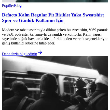
Popüler
Blog
Defacto Kalın Regular Fit Bisiklet Yaka Sweatshirt
Spor ve Günlük Kullanım İçin
Modern ve rahat tasarımıyla dikkat çeken bu sweatshirt, %69 pamuk
ve %31 polyester karışımıyla dayanıklı ve konforlu. Kalın yapısı
sayesinde soğuk havalarda ideal, farklı beden ve renk seçenekleriyle
geniş kullanıcı kitlesine hitap eder.
Daha fazla bilgi edinin