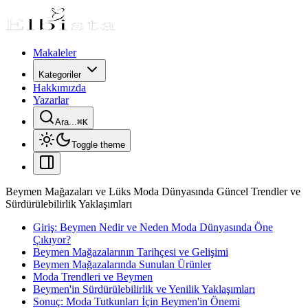
Makaleler
Kategoriler
Hakkımızda
Yazarlar
Ara...
⌘
K
Toggle theme
Beymen Mağazaları ve Lüks Moda Dünyasında Güncel Trendler ve
Sürdürülebilirlik Yaklaşımları
Giriş: Beymen Nedir ve Neden Moda Dünyasında Öne
Çıkıyor?
Beymen Mağazalarının Tarihçesi ve Gelişimi
Beymen Mağazalarında Sunulan Ürünler
Moda Trendleri ve Beymen
Beymen'in Sürdürülebilirlik ve Yenilik Yaklaşımları
Sonuç: Moda Tutkunları İçin Beymen'in Önemi