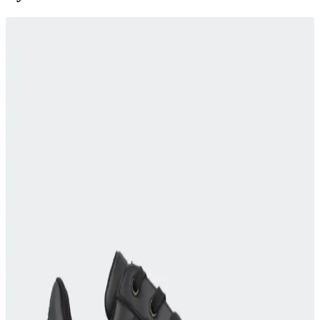
Drake's Markasının İş Modeli ve Fiyatlandırma
Stratejisinin Ayrıntılı Analizi
Drake's markası, yüksek kaliteli ürünler sunarken fiyatlarını artırarak
lüks segmentte konumlandı. Bu strateji, hedef kitlenin değişmesine
ve tüketici algısında farklılaşmaya yol açtı.
Vakko Eşarp: Yüksek Kalite ve Zarif Tasarımla
Kadınların Stilini Tamamlayan Aksesuar
Vakko eşarp, yüksek kaliteli ipek ve pamuk karışımıyla şıklık ve
rahatlığı bir arada sunar. Çok yönlü kullanımı ve geniş renk
seçenekleriyle kadınların stilini tamamlar.
Vakko Şal: Zarif ve Çok Yönlü Kullanım İmkanı
Sunan Lüks Aksesuar
Vakko şal, %55 pamuk ve %45 ipek içeriğiyle hafif ve lüks dokusu
sayesinde her mevsim şıklık ve konfor sunar, çeşitli
kombinasyonlara uyum sağlar.