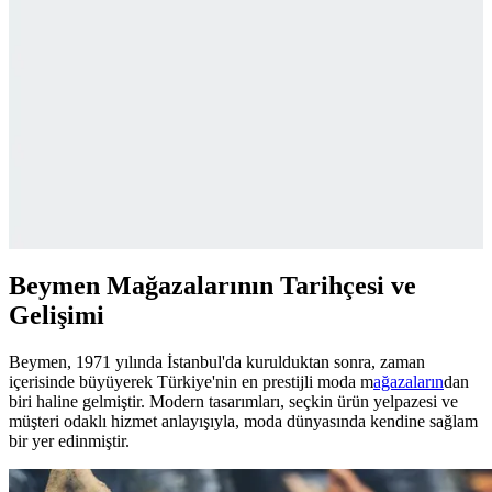
Valentino sweatshirtleri, yüksek kaliteli malzemeleri ve özgün
tasarımlarıyla şıklık ve rahatlığı bir arada sunar. Marka detayları ve
modern çizgilerle stilinizi tamamlayın.
Superstep ve Tommy Hilfiger Markalarının Moda
Dünyasındaki Farklı Yaklaşımları
Superstep uygun fiyatlı ve fonksiyonel ayakkabılarıyla günlük
kullanım, Tommy Hilfiger ise şık ve lüks tasarımlarıyla öne çıkar. İki
marka, farklı tarz ve bütçeye hitap ederek moda dünyasında çeşitlilik
sunar.
Beymen Mağazalarının Tarihçesi ve
Gelişimi
Beymen, 1971 yılında İstanbul'da kurulduktan sonra, zaman
içerisinde büyüyerek Türkiye'nin en prestijli moda m
ağazaların
dan
biri haline gelmiştir. Modern tasarımları, seçkin ürün yelpazesi ve
müşteri odaklı hizmet anlayışıyla, moda dünyasında kendine sağlam
bir yer edinmiştir.