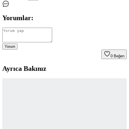
Yorumlar:
Yorum
0
Beğen
Ayrıca Bakınız
Drake's Markasının İş Modeli ve Fiyatlandırma
Stratejisinin Ayrıntılı Analizi
Drake's markası, yüksek kaliteli ürünler sunarken fiyatlarını artırarak
lüks segmentte konumlandı. Bu strateji, hedef kitlenin değişmesine
ve tüketici algısında farklılaşmaya yol açtı.
Vakko Eşarp: Yüksek Kalite ve Zarif Tasarımla