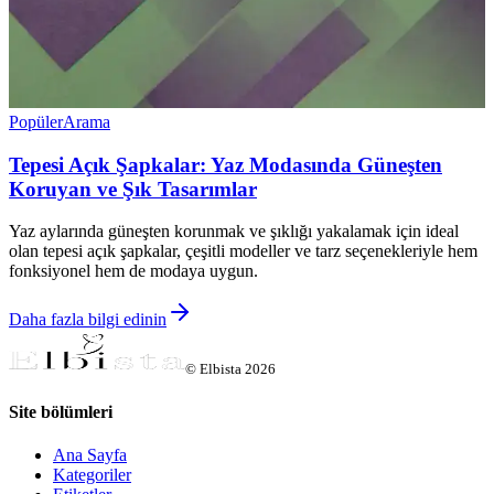
Popüler
Arama
Tepesi Açık Şapkalar: Yaz Modasında Güneşten
Koruyan ve Şık Tasarımlar
Yaz aylarında güneşten korunmak ve şıklığı yakalamak için ideal
olan tepesi açık şapkalar, çeşitli modeller ve tarz seçenekleriyle hem
fonksiyonel hem de modaya uygun.
Daha fazla bilgi edinin
©
Elbista
2026
Site bölümleri
Ana Sayfa
Kategoriler