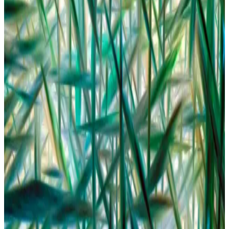
Değişik Bebek Çoraplarıyla Miniklerin Tarzını
Yaratmanın Yolları ve Önerileri
Bebek çoraplarında renkli desenler, kabartmalı ve şık tasarımlarla
tarz yaratın. Sağlık ve konforu ön planda tutan modelleri keşfedin.
Bebek Doğum Günü Elbisesi Seçimi: Konfor ve
Şıklığın En İyi Kombinasyonu
Bebeklerin ve küçük kızların doğum günü kutlamalarında rahatlık
ve şıklık ön plandadır. Doğru elbise seçimiyle minik prenseslerinizin
en güzel gününü taçlandırın.
Adidas Tensaur Bebek Ayakkabıları: Konfor ve
Şıklığın Modern Buluşması
Adidas Tensaur bebek ayakkabıları, yüksek kaliteli malzemeleri,
ergonomik tasarımı ve çeşitli renk seçenekleriyle bebeklerin ilk
adımlarında güvenle tercih edilir.
Bebek Bikinisi Seçerken Dikkat Edilmesi Gerekenler
ve Trendler Hakkında Kapsamlı Rehber