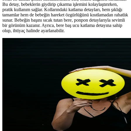
Bu detay, bebeklerin giydirip çıkarma işlemini kolaylaştırırken,
pratik kullanım sağlar. Kollarındaki katlama detayları, hem şıklığı
tamamlar hem de bebeğin hareket özgürlüğünü kısıtlamadan rahatlık
sunar. Bebeğin başını sıcak tutan bere, ponpon detaylarıyla sevimli
bir görünüm kazanır. Ayrıca, bere baş ucu katlama detayına sahip
olup, ihtiyaç halinde ayarlanabilir.