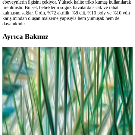
ebeveynlerin ilgisini çekiyor. Yüksek kalite triko kumaş kullanılarak
üretilmiştir. Bu set, bebeklerin soğuk havalarda sıcak ve rahat
kalmasını sağlar. Ürün, %72 akrilik, %8 elit, %10 poly ve %10 yün
karışımından oluşan malzeme yapısıyla hem yumuşak hem de
dayanıklıdır.
Ayrıca Bakınız
Bebek Gömlek Pantolon Takımlarıyla Şıklık ve
Konforu Bir Arada Sunan Trendler
Bebek gömlek pantolon takımları, şıklık ve konforu bir arada sunar.
Pamuklu malzemeleri, çeşitli modelleri ve uygun fiyat seçenekleriyle
bebeklerinizin rahatlığı ve şıklığı için ideal tercih.
Bebek Bikini Modelleri ve Trendleri: Yaz Sezonunda
En Şık ve Konforlu Seçenekler
Bebek bikini modelleri, rahatlık ve şıklık sunarken UV koruyucu
özellikleriyle güneşin zararlı etkilerine karşı koruma sağlar. Trendler
canlı renkler ve sevimli tasarımlarla öne çıkıyor.