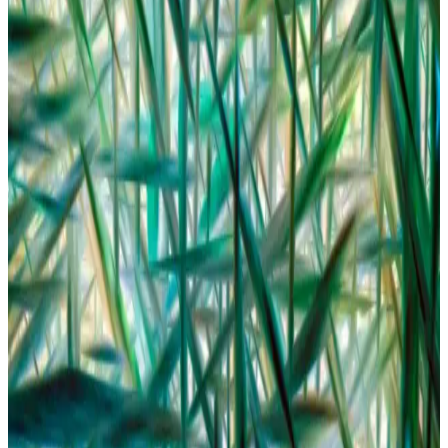
Değişik Bebek Çoraplarıyla Miniklerin Tarzını
Yaratmanın Yolları ve Önerileri
Bebek çoraplarında renkli desenler, kabartmalı ve şık tasarımlarla
tarz yaratın. Sağlık ve konforu ön planda tutan modelleri keşfedin.
Bebek Doğum Günü Elbisesi Seçimi: Konfor ve
Şıklığın En İyi Kombinasyonu
Bebeklerin ve küçük kızların doğum günü kutlamalarında rahatlık
ve şıklık ön plandadır. Doğru elbise seçimiyle minik prenseslerinizin
en güzel gününü taçlandırın.
Adidas Tensaur Bebek Ayakkabıları: Konfor ve
Şıklığın Modern Buluşması
Adidas Tensaur bebek ayakkabıları, yüksek kaliteli malzemeleri,
ergonomik tasarımı ve çeşitli renk seçenekleriyle bebeklerin ilk
adımlarında güvenle tercih edilir.
Bebek Bikinisi Seçerken Dikkat Edilmesi Gerekenler
ve Trendler Hakkında Kapsamlı Rehber