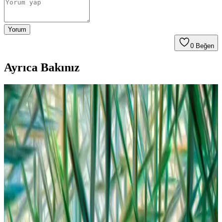
Yorum
0
Beğen
Ayrıca Bakınız
Bebek Gömlek Pantolon Takımlarıyla Şıklık ve
Konforu Bir Arada Sunan Trendler
Bebek gömlek pantolon takımları, şıklık ve konforu bir arada sunar.
Pamuklu malzemeleri, çeşitli modelleri ve uygun fiyat seçenekleriyle
bebeklerinizin rahatlığı ve şıklığı için ideal tercih.
Bebek Bikini Modelleri ve Trendleri: Yaz Sezonunda
En Şık ve Konforlu Seçenekler
Bebek bikini modelleri, rahatlık ve şıklık sunarken UV koruyucu
özellikleriyle güneşin zararlı etkilerine karşı koruma sağlar. Trendler
canlı renkler ve sevimli tasarımlarla öne çıkıyor.