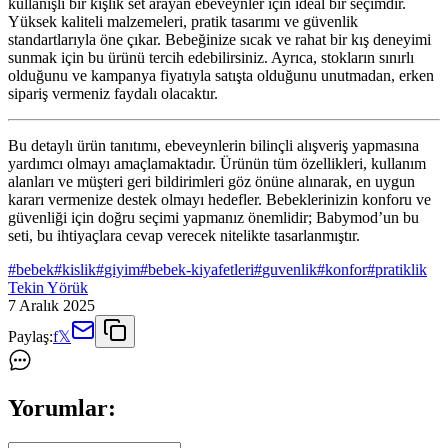
kullanışlı bir kışlık set arayan ebeveynler için ideal bir seçimdir.
Yüksek kaliteli malzemeleri, pratik tasarımı ve güvenlik
standartlarıyla öne çıkar. Bebeğinize sıcak ve rahat bir kış deneyimi
sunmak için bu ürünü tercih edebilirsiniz. Ayrıca, stokların sınırlı
olduğunu ve kampanya fiyatıyla satışta olduğunu unutmadan, erken
sipariş vermeniz faydalı olacaktır.
Bu detaylı ürün tanıtımı, ebeveynlerin bilinçli alışveriş yapmasına
yardımcı olmayı amaçlamaktadır. Ürünün tüm özellikleri, kullanım
alanları ve müşteri geri bildirimleri göz önüne alınarak, en uygun
kararı vermenize destek olmayı hedefler. Bebeklerinizin konforu ve
güvenliği için doğru seçimi yapmanız önemlidir; Babymod’un bu
seti, bu ihtiyaçlara cevap verecek nitelikte tasarlanmıştır.
#
bebek
#
kislik
#
giyim
#
bebek-kiyafetleri
#
guvenlik
#
konfor
#
pratiklik
Tekin Yörük
7 Aralık 2025
Paylaş:
f
𝕏
Yorumlar: