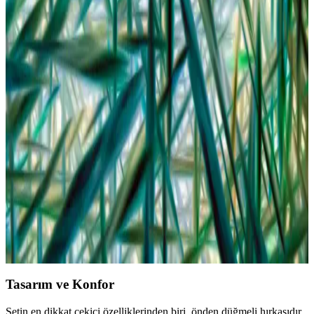
Bebek bikinisi seçiminde malzeme kalitesi, güvenlik ve beden
uyumu ön planda tutulmalı. Canlı renkler ve sevimli desenler,
çocukların ilgisini çekerken, trend modeller ve uygun fiyatlı
seçenekler de değerlendirilmelidir.
Yazlık Bebek Şapkası Seçerken Dikkat Edilmesi
Gerekenler ve Modeller
Yaz aylarında bebeklerin güneşten korunması için UV korumalı,
nefes alabilen ve şık şapka seçiminde dikkat edilmesi gerekenler
hakkında detaylar.
Bebekler İçin Çorap ve Ayakkabı Seçiminde Güvenli
ve Konforlu Yöntemler
Bebekler için uygun çorap ve ayakkabı seçiminde doğal malzemeler,
mevsime uygun modeller ve doğru uyum önemlidir. Bu rehberde,
sağlıklı ve şık bebek giyiminde dikkat edilmesi gereken noktalar
anlatılıyor.
Tasarım ve Konfor
Setin en dikkat çekici özelliklerinden biri, önden düğmeli hırkasıdır.