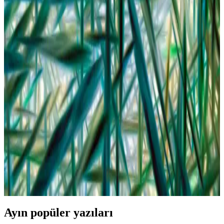
Bebek bikinisi seçiminde malzeme kalitesi, güvenlik ve beden
uyumu ön planda tutulmalı. Canlı renkler ve sevimli desenler,
çocukların ilgisini çekerken, trend modeller ve uygun fiyatlı
seçenekler de değerlendirilmelidir.
Yazlık Bebek Şapkası Seçerken Dikkat Edilmesi
Gerekenler ve Modeller
Yaz aylarında bebeklerin güneşten korunması için UV korumalı,
nefes alabilen ve şık şapka seçiminde dikkat edilmesi gerekenler
hakkında detaylar.
Bebekler İçin Çorap ve Ayakkabı Seçiminde Güvenli
ve Konforlu Yöntemler
Bebekler için uygun çorap ve ayakkabı seçiminde doğal malzemeler,
mevsime uygun modeller ve doğru uyum önemlidir. Bu rehberde,
sağlıklı ve şık bebek giyiminde dikkat edilmesi gereken noktalar
anlatılıyor.
Ayın popüler yazıları