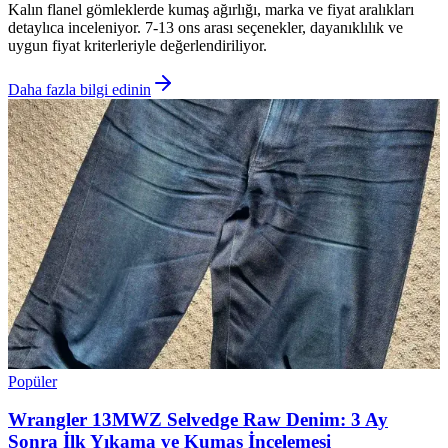
Kalın flanel gömleklerde kumaş ağırlığı, marka ve fiyat aralıkları
detaylıca inceleniyor. 7-13 ons arası seçenekler, dayanıklılık ve
uygun fiyat kriterleriyle değerlendiriliyor.
Daha fazla bilgi edinin
Popüler
Wrangler 13MWZ Selvedge Raw Denim: 3 Ay
Sonra İlk Yıkama ve Kumaş İncelemesi